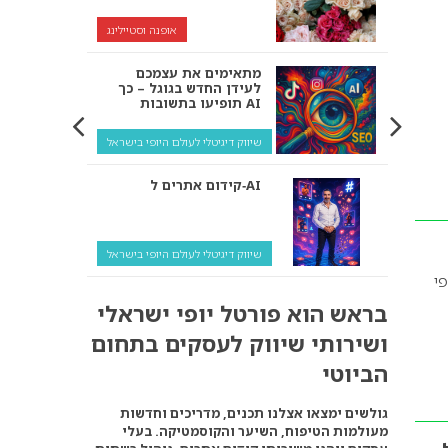
אופנה וסטיילינג
מתאימים את עצמכם
לעידן החדש בגוגל – כך
תופיעו בתשובות AI
שיווק דיגיטלי לעולם היופי בישראל
קידום אתרים ל‑AI
שיווק דיגיטלי לעולם היופי בישראל
י
איך מנועי AI “חושבים” –
בראש הוא פורטל יופי ישראלי
ולמה העסק שלך צריך
להתאים את עצמו אליהם?
ושירותי שיווק לעסקים בתחום
שיווק דיגיטלי לעסקים
הביוטי
קידום ל‑AI לעומת קידום
גולשים ימצאו אצלנו תכנים, מדריכים וחדשות
רגיל: איפה הכסף נמצא
מעולמות הטיפוח, השיער והקוסמטיקה. בעלי
באמת?