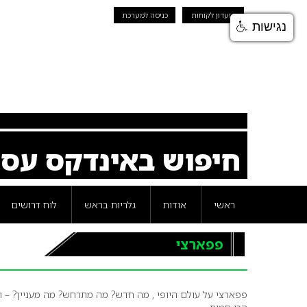
מועדון לקוחות
כניסה למערכת
נגישות
חיפוש באינדקס עס
ראשי
אודות
גלריות בראש
לוח דרושים
פפארצי
פפארצי על עולם היופי , מה חדש? מה מתרחש? מה מעניין? – 