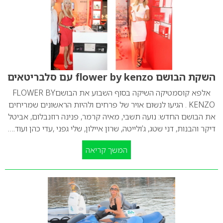
השקת הבושם flower by kenzo עם סלבריטאים
אלפא קוסמטיקה השיקה בסוף השבוע את הבושםFLOWER BY
KENZO . הגיעו לנשום אויר של פרחים ולהיות הראשונים שמריחים
את הבושם החדש: נועה תשבי, מאיה קרמר, פנינה רוזנבלום, אביטל
דיקר והבנות, דני שטג, ג’ולייטה, שרון איילון, שלי גפני ,עדי כהן ועוד.…
המשך קריאה