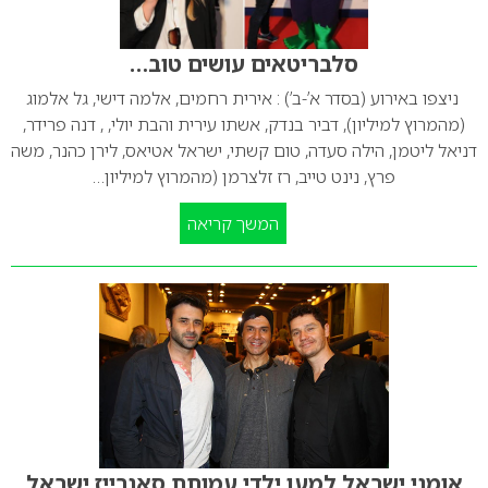
סלבריטאים עושים טוב…
ניצפו באירוע (בסדר א’-ב’) : אירית רחמים, אלמה דישי, גל אלמוג
(מהמרוץ למיליון), דביר בנדק, אשתו עירית והבת יולי, , דנה פרידר,
דניאל ליטמן, הילה סעדה, טום קשתי, ישראל אטיאס, לירן כהנר, משה
פרץ, נינט טייב, רז זלצרמן (מהמרוץ למיליון…
המשך קריאה
אומני ישראל למען ילדי עמותת סאנרייז ישראל