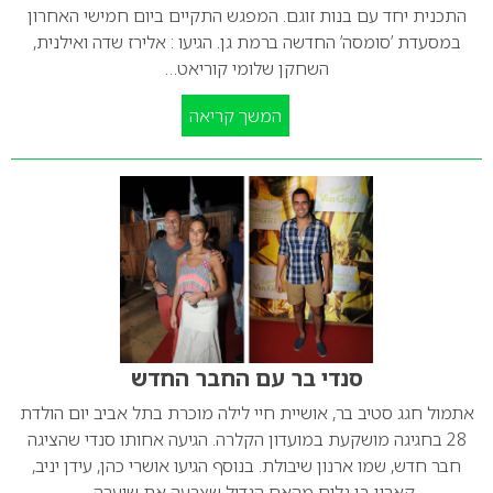
התכנית יחד עם בנות זוגם. המפגש התקיים ביום חמישי האחרון
במסעדת ’סומסה’ החדשה ברמת גן. הגיעו : אלירז שדה ואילנית,
השחקן שלומי קוריאט…
המשך קריאה
סנדי בר עם החבר החדש
אתמול חגג סטיב בר, אושיית חיי לילה מוכרת בתל אביב יום הולדת
28 בחגיגה מושקעת במועדון הקלרה. הגיעה אחותו סנדי שהציגה
חבר חדש, שמו ארנון שיבולת. בנוסף הגיעו אושרי כהן, עידן יניב,
קארין בן גלים מהאח הגדול שצבעה את שיערה,…