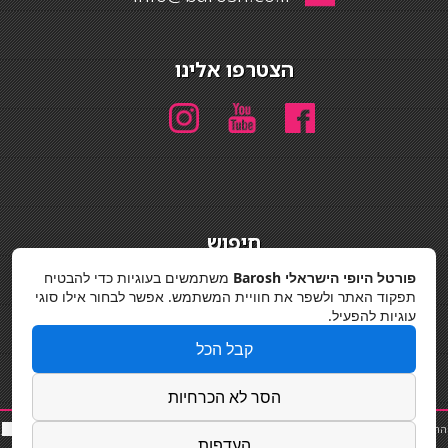
הצטרפו אלינו
חיפוש
חיפוש
פורטל היופי הישראלי Barosh
משתמשים בעוגיות כדי להבטיח
תפקוד האתר ולשפר את חוויית המשתמש. אפשר לבחור אילו סוגי
מדיניות פרטיות
עוגיות להפעיל.
קבל הכל
הסר לא הכרחיות
החלקות שיער
|
תאורה לבית
|
פאות ותוספות שיער
|
נייל סטודיו
|
תוספות שיער
|
שף פרטי
|
כ
סאות
העדפות
בר
|
קוסמטיקאית
|
כסא בר
|
פאות
|
קורס בניית ציפורניים
|
Powered by Barosh