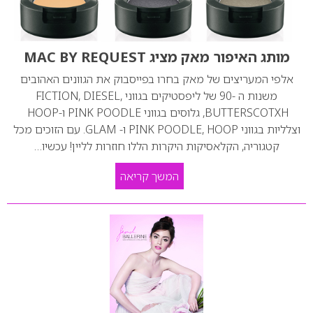
מותג האיפור מאק מציג MAC BY REQUEST
אלפי המעריצים של מאק בחרו בפייסבוק את הגוונים האהובים
משנות ה -90 של ליפסטיקים בגווני FICTION, DIESEL,
BUTTERSCOTXH, גלוסים בגווני PINK POODLE ו-HOOP
וצלליות בגווני PINK POODLE, HOOP ו- GLAM. עם הזוכים מכל
קטגוריה, הקלאסיקות היקרות הללו חוזרות לליין! עכשיו…
המשך קריאה