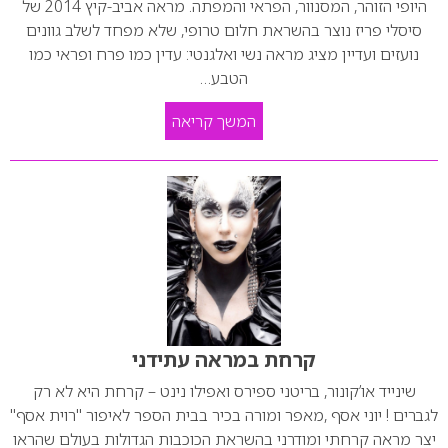
היופי הזוהר, המסנוור, הפראי והמפתה. מראה אביב-קיץ 2014 של
סיסלי פריז נוצר בהשראת חלום טרופי, שלא מפחד לשלב גוונים
נועזים ועדיין מציג מראה נשי ואלגנטי: עדין כמו פרח ופראי כמו
הטבע…
המשך קריאה
קרחת במראה עתידני
שינייד או’קונור, בריטני ספירס ואפילו נינט – קרחת היא לא רק
לגברים ! יוני אסף ,מאפר ומורה בכיר בבית הספר לאיפור "רוית אסף"
יצר מראה קרחתי ומודרני בהשראת הכוכבות הגדולות בעולם שהראו