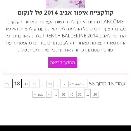
קולקציית איפור אביב 2014 של לנקום
LANCÔME מזמינה אותך להתרגשות העצומה מאחורי הקלעים
בעקבות צעדי הבלט של הבלרינה לילי קולינס עם קולקציית האיפור
החדשה לאביב 2014 FRENCH BALLERINE בלרינה אורבנית- כל
ההתרגשות העצומה מאחורי הקלעים, תווים בודדים מהפסנתר עליו
פורט הפסנתרן כחזרה אחרונה, גלישה חרישית של…
המשך קריאה
עמוד 18 מתוך 58
...
...
18
« להתחלה
«
10
16
17
19
...
...
20
30
40
50
»
לסוף »