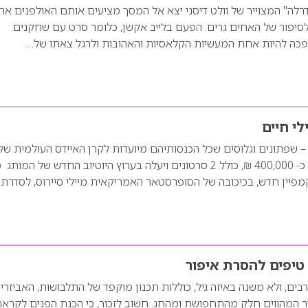
נדרלה" המצוייר של וולט דיסני יצא אל המסך מציעים אותם האולפנים את
סיפור של האחים גרים. הפעם בלייב אקשן, כלומר סרט עם שחקנים.
פכה להיות אחת המעשיות הקלאסיות והאהובות ולרגל צאתו של…
לי חיים
סדרת VIVA GLAM – שפתונים וגלוסים שכל הכנסותיהם מיועדות לקרן האיידס העולמית של
MAC. הקמפיין, בשווי כ- 400,000 ₪, כולל 2 סרטונים ויעלה בערוץ היוטיוב החדש של המו
טיפים להסרת איפור
בים, ולא משנה באיזה גיל, כוללות תכנון מוקפד של התלבושות, האביזרי
ור המהווים חלק מהתחפושת ומהחג. חשוב לזכור, כי הכנת הפנים לקרא