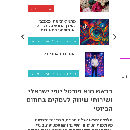
אופנה וסטיילינג
מתאימים את עצמכם
לעידן החדש בגוגל – כך
תופיעו בתשובות AI
שיווק דיגיטלי לעולם היופי בישראל
קידום אתרים ל‑AI
שיווק דיגיטלי לעולם היופי בישראל
רות רשמי מהרב
איך מנועי AI “חושבים” –
בראש הוא פורטל יופי ישראלי
ולמה העסק שלך צריך
להתאים את עצמו אליהם?
ושירותי שיווק לעסקים בתחום
שיווק דיגיטלי לעסקים
הביוטי
קידום ל‑AI לעומת קידום
גולשים ימצאו אצלנו תכנים, מדריכים וחדשות
רגיל: איפה הכסף נמצא
מעולמות הטיפוח, השיער והקוסמטיקה. בעלי
באמת?