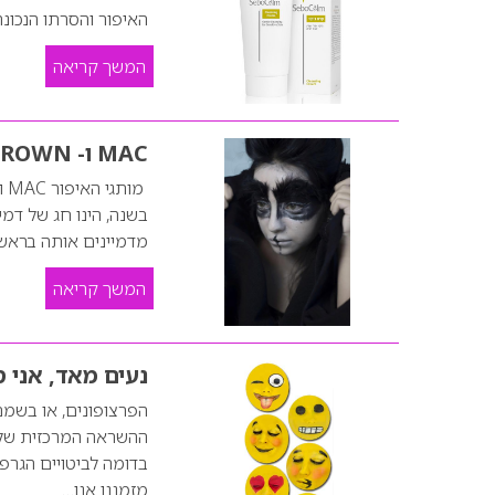
האיפור והסרתו הנכונ
המשך קריאה
MAC ו- BOBBI BROWN מאפרים אותך לפורים
מו
בשנה, הינו חג של דמי
מדמיינים אותה בראשנו
המשך קריאה
נעים מאד, אני סמ
הפרצופונים, או בשמם 
ההשראה המרכזית של ג
בדומה לביטויים הגרפ
מזמננו אנו…