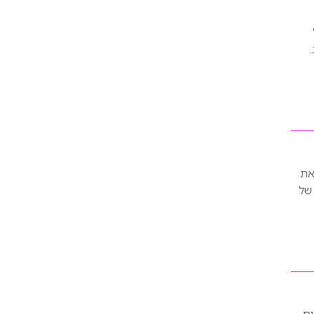
 מותג.
ראת
של
ים