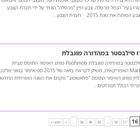
ורו בעיר הנמל מרסלה. צבע היין "מרסלה" הוגדר על ידי חברת הצבע
תח את שנת 2015. חברת הצבע…
Flashmob – מארז סילבסטר במהדורה מוגבלת Flashmob מותג האיפור התוסס מבית
Markwins International האמריקאית, משיק לקראת בואה של 2015 סט איפור בג
בלת מותג האיפור התוסס "פלאשמוב" מקדם את השנה האזרחית החדשה
גרתי הכולל תמרוקים…
...
...
16
17
18
30
40
50
»
לסוף »