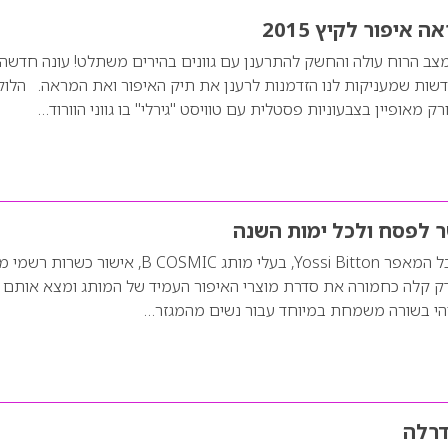
צב הרוח עולה והחשק להתרענן עם גוונים בהירים משתלט! עונה חדשה
דשות שמעניקות לנו הזדמנות לרענן את תיק האיפור ואת המראה. הלוק
יורק מאופיין בצבעוניות פסטלית עם טוויסט "גירלי" בו גווני הוורוד…
ר לפסח ולכל ימות השנה
לקראת חג הפסח קיבל המאפר Yossi Bitton, בעלי מותג B COSMIC, אישור כש
בדק קלה כחמורה את סדרת מוצרי האיפור העמיד של המותג ומצא אותם
הי בשורה משמחת במיוחד עבור נשים מהמגזר…
דרלה