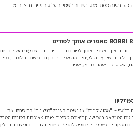
ה, כשהחגיגה מסתיימת, חשובות לשמירה על עור פנים בריא. הרמן…
תגי האיפור MAC ו- בובי בראון מאפרים אותך לפורים חג פורים, החג הצבעוני והשמח ביות
ון, של חזון, של יצירה. לעיתים מה שמפריד בין תחפושת החלומות, כפי ש
, הוא איפור. איפור מדויק, איפור…
יילי!!
הלועזי – "אמוטיקונים". או בשמם העברי: "רגשונים" הם שהיווו את
ורו המייקאפ בועז שטיין ליצירת מסיכות פנים מאופרות לפורים המב
יים המקוונים לאפשר למחופש להביע רגשותיו בצורה מתומצתת. בחלק 