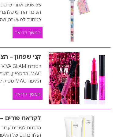
65 שנים אחרי ש"סי
העיבוד החדש שלהם ל
כמחווה למעשייה, שה
המשך קריאה
קני שפתון – הצי
ל
האיפור MAC משיק קמפיין חדש, בכיכובה של הסופרסטאר האמריקאית מיילי סיירוס, לסדרת…
המשך קריאה
לקראת פורים – 
ההכנות לפורים עבור ר
הנלווים וגם של האיפ