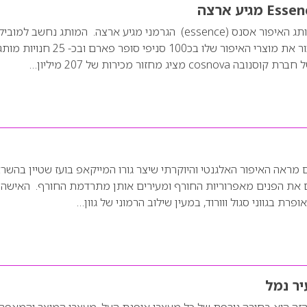
עולם האיפור סוער. מותג האיפור אסנס (essence) הגרמני מגיע ארצה. המותג נחשב למוביל
בתחום באירופה וימכור את מוצרי האיפור שלו בכ100 סניפי סופר פארם ובכ- 25 חנויות
 מציג מחזור מכירות של 207 מיליון…
– הוא שם מראה האיפור האלגנטי והיוקרתי שיצר גורו המייקאפ בועז שטיין בהש
 את הפנים מאפרוריות החורף ומעירים אותן מתרדמת החורף. האישה 
ר נמל
זה היא בחירה גורפת של כל מעצבי אופנת העל, מעצבי המוצר והמאפר