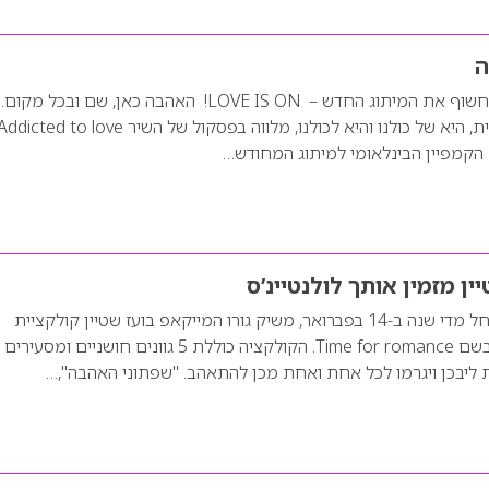
ה
רבלון העולמית גאה לחשוף את המיתוג החדש – LOVE IS ON! האהבה כאן, שם ובכל 
מעוררת, היא אופטימית, היא של כולנו והיא לכולנו, מלווה בפסקול של השיר dicted to love
הקמפיין הבינלאומי למיתוג המחודש…
ן מזמין אותך לולנטיינ’ס
לקראת יום האהבה החל מדי שנה ב-14 בפברואר, משיק גורו המייקאפ בועז שטיין קולקציית
שפתוני לחות חדשה בשם Time for romance. הקולקציה כוללת 5 גוונים חושניים ומסעירים
 ליבכן ויגרמו לכל אחת ואחת מכן להתאהב. "שפתוני האהבה",…