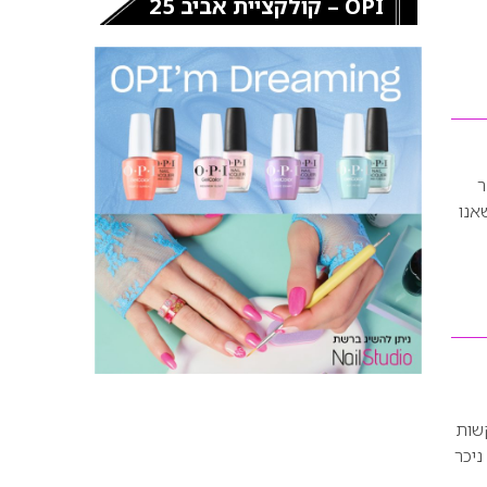
OPI – קולקציית אביב 25
ר
אנו
קשות
ניכר