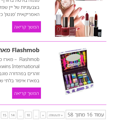
בצבעוניות של יין שמק
האמריקאית ’פנטון’ כצבע הפו
המשך קריאה
Flashmob מארז סילבסטר במהדורה מוגבלת
זוהרים במהדורה מוג
במארז איפור בלתי שי
המשך קריאה
עמוד 16 מתוך 58
...
...
« להתחלה
«
10
14
15