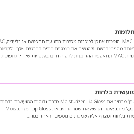
בפורים 2015, מאפרי MAC הופכים אתכן 
לאחד מסניפי הרשת ולהגשים את פנטזיית פורים הפרטית שלך!!! לקראת
מועשרת בלחות
מותג האיפור ’בועז שטיין’ מרחיב את Moisturizer Lip Gloss סדרת גלוסים המועשרת
שטיין, מאפר מקצועי בעל מותג איפור הנושא את שמו, הרחיב את Moisturizer Lip Gloss –
ת בלחות ומצרף אליה שני גוונים נוספים. האחד בגוון…