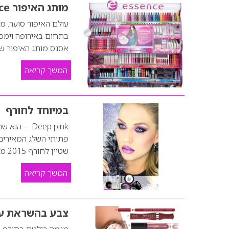
מותג האיפור Essence מגיע ארצה
אסנס מותג האיפור של חברת קוסנובה cosnova
המשך קריאה
במיוחד לחורף
Deep pink 
פתיתי השלג המאירים
שטיין לחורף 2015 מאופרת בגווני סגול ווורוד, במעין שילוב הרמוני של גוון…
המשך קריאה
צבע בהשראת עי
מגמה בולטת בחורף ה