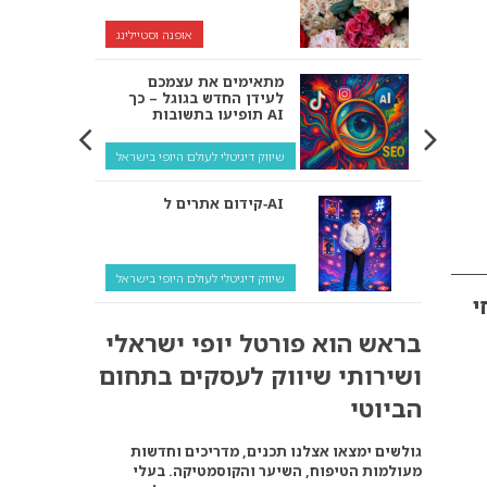
אופנה וסטיילינג
מתאימים את עצמכם
לעידן החדש בגוגל – כך
תופיעו בתשובות AI
שיווק דיגיטלי לעולם היופי בישראל
קידום אתרים ל‑AI
שיווק דיגיטלי לעולם היופי בישראל
י
איך מנועי AI “חושבים” –
בראש הוא פורטל יופי ישראלי
ולמה העסק שלך צריך
להתאים את עצמו אליהם?
ושירותי שיווק לעסקים בתחום
שיווק דיגיטלי לעסקים
הביוטי
קידום ל‑AI לעומת קידום
גולשים ימצאו אצלנו תכנים, מדריכים וחדשות
רגיל: איפה הכסף נמצא
מעולמות הטיפוח, השיער והקוסמטיקה. בעלי
באמת?