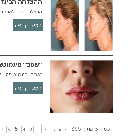
ההצלחה הבינלאומי
ההצלחה הבינלאומית נחתה
המשך קריאה
“שפם” פיגמנטצי
“שפם” פיגמנטציה – א
המשך קריאה
עמוד 5 מתוך 866
...
5
« להתחלה
«
3
4
6
7