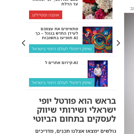
עד הדלת
ב
אופנה וסטיילינג
מתאימים את עצמכם
לעידן החדש בגוגל – כך
תופיעו בתשובות AI
שיווק דיגיטלי לעולם היופי בישראל
קידום אתרים ל‑AI
שיווק דיגיטלי לעולם היופי בישראל
איך מנועי AI “חושבים” –
בראש הוא פורטל יופי
ולמה העסק שלך צריך
להתאים את עצמו אליהם?
ישראלי ושירותי שיווק
לעסקים בתחום הביוטי
שיווק דיגיטלי לעסקים
קידום ל‑AI לעומת קידום
גולשים ימצאו אצלנו תכנים, מדריכים