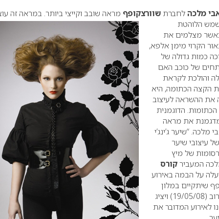
בי מלכה
לחברת
שוורצקופף
מראה שובב וקייצי ביותר. במראה זה עוצ
מש הלוהטת
כאשר מצלמים את
ור הקרוי מימן אלפא,
ה כמות גדולה של
תחים של כוכב האם
ה והולכת לקראת
ת הקצה הכתומה, היא
 את ההשראה לעיצוב
הכתומות.
הדוגמנית
 מדגמנת את מראה
מלכה. “שיער ג’ינג’י
ל עיצובי שיער
רסומות של מיץ
לכה המעביר
קורס
עלה על הבמה באירוע
ף שיתקיים במלון
כפר המכביה ביום שני הקרוב (19/05/08) ויציג
ו לאירוע המדובר את
ער.