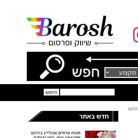
דפס
חדש באתר
חנות פרחים אונליין בדרום
שמביאה רגש, יופי ונוחות