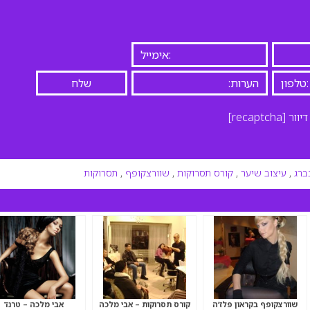
יוור
[recaptcha]
ברג
,
עיצוב שיער
,
קורס תסרוקות
,
שוורצקופף
,
תסרוקות
שוורצקופף בקראון פלז’ה
קורס תסרוקות – אבי מלכה
אבי מלכה – טרנד