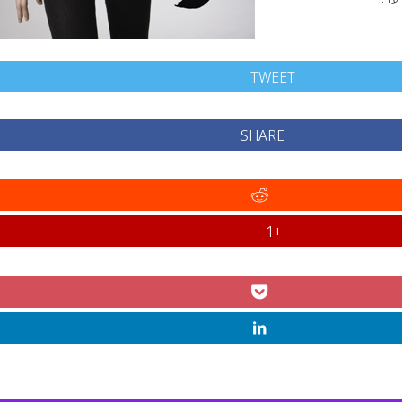
TWEET
SHARE
+1