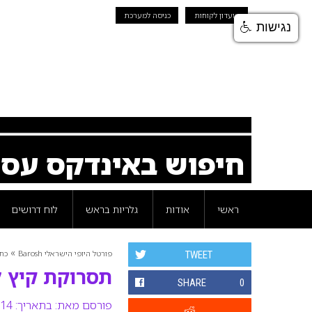
מועדון לקוחות
כניסה למערכת
נגישות
חיפוש באינדקס עס
ראשי
אודות
גלריות בראש
לוח דרושים
»
פורטל היופי הישראלי Barosh
כת
TWEET
תסרוקת קיץ ל
SHARE
0
פורסם מאת:
בתאריך: 14 מאי 2008