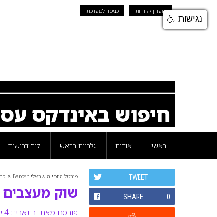
מועדון לקוחות
כניסה למערכת
נגישות
חיפוש באינדקס עס
ראשי
אודות
גלריות בראש
לוח דרושים
»
פורטל היופי הישראלי Barosh
כת
TWEET
שוק מעצבים ו
SHARE
0
פורסם מאת:
בתאריך: 4 יוני 2008