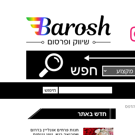
דפס
חדש באתר
חנות פרחים אונליין בדרום
שמביאה רגש, יופי ונוחות