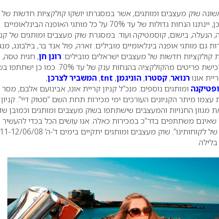
לראשונה שוק מעצבים ומותגים, אשר במסגרתו יושקו קולקציות חדשות של
מיטב מותגי האופנה וכמו כן, יינתנו הנחות גדולות של עד 70% על כל מותגי האופנה הבינלאומיים
, הנעלה, בישום, קוסמטיקה ועוד.
במסגרת שוק מעצבים ומותגים של קניו
ת גם מותגי אופנה בינלאומיים מובילים. זארה, פול אנד בר, בילבונג, מנג
ת קולקציות חדשות של מעצבים ישראלים מובילים:
רונן חן
, חגית טסה,
ט
ועוד, אשר יאפשרו רכישת פריטים מהקולקציה בהנחות ענק של עד 70%. כמו כן י
יית אונו
רנואר
,
קסטרו
,
הוניגמן
,
tnt
,
המשביר לצרכן
,
פטיקנה
ומותגים נוספים.
מנכ”ל קניון קריית אונו, אבינועם אלבם, מסר כ
ת עצמו מיתר הקניונים העורכים ימי מכירות תחת השם “סטוק דיי”. קניון
ת מגוון החנויות והמעצבים שישתתפו בשוק מעצבים ומותגים וכמובן שד
 שאינם משתתפים בדר”כ במכירות כאלה. אנו עושים הכל בכדי להעשיר
של לקוחותינו”.