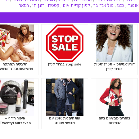
אופנה
,
מנגו
,
פול אנד בר
,
קניון קריית אונו
,
קסטרו
,
רונן חן
,
רנואר
דורין אטיאס – סטייליסטית
stop sale בגרנד קניון
הלבשה תחתונה
בגרנד קניון
WENTYFOURSEVEN
בוחרים מבצעים ביום
פותחים את 2010 עם
איפור חורף –
הבחירות.
מבצעי אופנה
Twentyfourseven