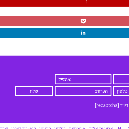
+1
יוור
[recaptcha]
T
,
TNT
,
אבינועם אלבם
,
אופטיקנה
,
בילבונג
,
הוניגמן
,
המשביר לצרכן
,
זארה