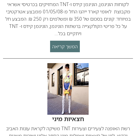
לקוחות הוניגמן, הוניגמן קידס ו-TNT המחזיקים בכרטיסי אשראי
מקבוצת לאומי קארד ייהנו החל מ-01/05/08 ממבצע אטרקטיבי
במיוחד: קונים בסכום של 350 ₪ ומשלמים רק 250 ₪. המבצע חל
על כל פריטי הקולקצייה ברשתות הוניגמן, הוניגמן קידס ו- TNT
ויתקיים בכל…
המשך קריאה
חצאיות מיני
רשת האופנה לצעירים וצעירות TNT משיקה לקראת עונות האביב
והקיץ, ליין של חצאיות ושמלות מיני החוזר אלינו ישירות משנות