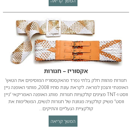
המשך קריאה
אקסוריז – חגורות
חגורות מהוות חלק בלתי נפרד מהאקססוריז המוסיפים את הטאץ’
האופנתי והנכון למראה. לקראת עונת סתיו 2008, מותגי האופנה ניין
ווסט ו-TNT מציגים קולקציות חגורות. מותג האופנה האמריקאי “ניין
ווסט” משיק קולקציה מגוונת של חגורות לנשים, המשלימות את
קולקציית הנעליים והתיקים…
המשך קריאה