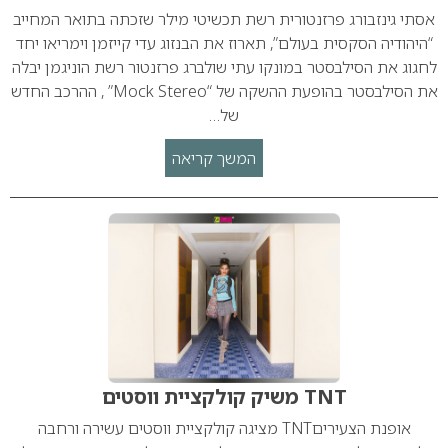
אסתי גינזבורג פרזנטורית רשת תכשיטי מילר שזכתה בתואר המחייב
“היהודיה הסקסית בעולם”, תארוז את הבנזוג עדי קייזמן וימריאו יחד
לחגוג את הסילבסטר במונקו עתי שולברג פרזנטור רשת הוניגמן יבלה
את הסילבסטר בהופעת ההשקה של “Mock Stereo” , ההרכב החדש
של…
המשך קריאה
TNT משיק קולקציית ווסטים
אופנת הצעיריםTNT מציגה קולקציית ווסטים עשירה ורחבה