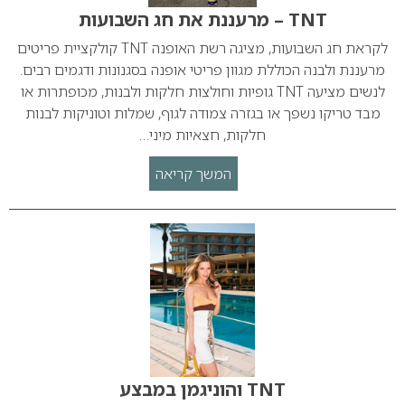
TNT – מרעננת את חג השבועות
לקראת חג השבועות, מציגה רשת האופנה TNT קולקציית פריטים
מרעננת ולבנה הכוללת מגוון פריטי אופנה בסגנונות ודגמים רבים.
לנשים מציעה TNT גופיות וחולצות חלקות ולבנות, מכופתרות או
מבד טריקו נשפך או בגזרה צמודה לגוף, שמלות וטוניקות לבנות
חלקות, חצאיות מיני…
המשך קריאה
TNT והוניגמן במבצע