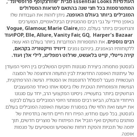
העולמיות
Essential Looks
מבית “שוורצקופף פרופשיונל”,
המתפרסמות בכל חצי שנה בהתאם למראות המסלולים
המובילים ביותר בעולם האופנה
.
ניתן לזהות את העבודות שלו
באופן מיידי על גבי רבים מהמגזינים הבינלאומיים, המוערכים
והנחשבים ביותר בעולם, כמו
Vogue, Glamour, Marie Claire,
:
POP, Elle, Allure, Vanity Fair, GQ, Harper’s Bazaar
ועוד
רבים נוספים.
את התספורות המדוברות ביותר בעולם הוא עשה
ללקוחותיו הנאמנים, ביניהם נמנים
:
דיוויד וויקטוריה בקהאם,
קירה נייטלי, קייט בלאנשט, שרלוט רמפלינג, לילי אלן ועוד.
ג’ונסטון מתמחה ביצירת סגנונות חזקים המשלבים בין היופי המעודן
של עיתונות האופנה החדשנית לבין התעוזה והחוצפה של הסצנה
העכשווית מעבר למסלול הדוגמנות או הסטודיו. הגישה ההרפתקנית,
הנגישות והמומחיות הטכנית שלו ביססו אותו כאחד מהמעצבים
הנחשקים ביותר בתעשייה. ניסיונו המקצועי הרב, יחד עם סגנונו
הייחודי והבולט, הביאו רבים ממותגי היופי המובילים בעולם לבקש
את ייעוצו ואת הלווי שלו במסגרת שבועות האופנה המובילים בעולם.
ג’ונסטון, בכל פעם מחדש, הפיח רוח חיים חדשה בתדמיות של
מותגים נחשקים ואף הוביל את הפיתוח של מוצרים חדשים, תוך
יוזמה של תכניות והפקת דוחות שהשפיעו ומשפיעים על מגמות
אופנה.