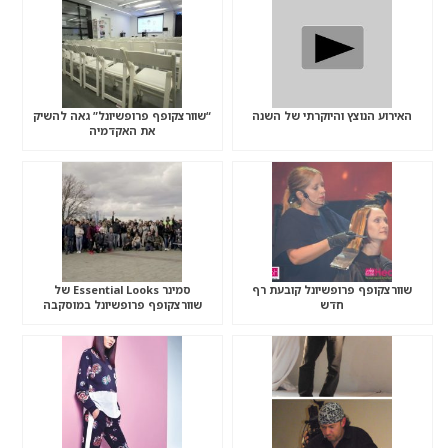
האירוע הנוצץ והיוקרתי של השנה
“שוורצקופף פרופשיונל” גאה להשיק
את האקדמיה
שוורצקופף פרופשיונל קובעת רף
סמינר Essential Looks של
חדש
שוורצקופף פרופשיונל במוסקבה