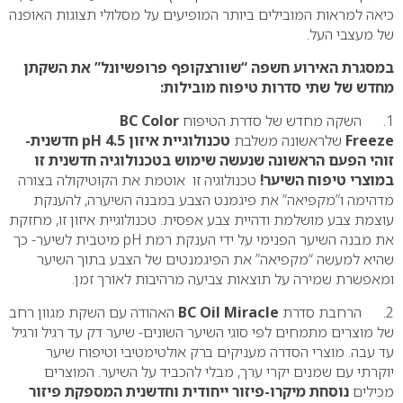
כיאה למראות המובילים ביותר המופיעים על מסלולי תצוגות האופנה
של מעצבי העל.
במסגרת האירוע חשפה “שוורצקופף פרופשיונל” את השקתן
מחדש של שתי סדרות טיפוח מובילות:
1. השקה מחדש של סדרת הטיפוח
BC Color
Freeze
שלראשונה משלבת
טכנולוגיית איזון pH 4.5 חדשנית-
זוהי הפעם הראשונה שנעשה שימוש בטכנולוגיה חדשנית זו
במוצרי טיפוח השיער!
טכנולוגיה זו אוטמת את הקוטיקולה בצורה
מדהימה ו”מקפיאה” את פיגמנט הצבע במבנה השיערה, להענקת
עוצמת צבע מושלמת ודהיית צבע אפסית. טכנולוגיית איזון זו, מחזקת
את מבנה השיער הפנימי על ידי הענקת רמת pH מיטבית לשיער- כך
שהיא למעשה “מקפיאה” את הפיגמנטים של הצבע בתוך השיער
ומאפשרת שמירה על תוצאות צביעה מרהיבות לאורך זמן.
2. הרחבת סדרת
BC Oil Miracle
האהודה עם השקת מגוון רחב
של מוצרים מתמחים לפי סוגי השיער השונים- שיער דק עד רגיל ורגיל
עד עבה. מוצרי הסדרה מעניקים ברק אולטימטיבי וטיפוח שיער
יוקרתי עם שמנים יקרי ערך, מבלי להכביד על השיער. המוצרים
מכילים
נוסחת מיקרו-פיזור ייחודית וחדשנית המספקת פיזור