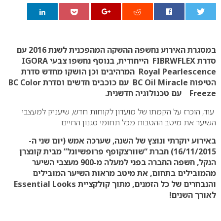
0
במסגרת האירוע נחשפה ההשקה המהפכנית לשנת 2016 עם
סדרת FIBRWFLEX הייחודית, בנוסף נחשפו צבעי IGORA
Royal Pearlescence המרהיבים וכן הושקו מחדש סדרת
הטיפוח BC Oil Miracle עם כוכבים חדשים וסדרת BC Color
Freeze עם טכנולוגיה חדשנית.
עוד, הוכרז על הקמתו של מועדון לקוחות חדש, שיעניק למעצבי
השיער את מיטב ההטבות מכל תחומי סגנון החיים
באירוע יוקרתי ונוצץ של השנה, שערכה אמש (יום שני ה-
16/11/2015) חברת “שוורצקופף פרופשיונל” מבית קונצרן
הנקל, חשפה החברה בפני למעלה מ-900 מעצבי השיער
מהמובילים בתחום, את מיטב מראות השיער המובילים
והנבחרים של כל הזמנים, מתוך קולקציית Essential Looks
לאורך השנים!