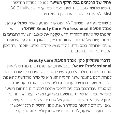
אחיד של הרכיבים בכל חלקי השיער
. כמו כן, בסדרה החדשה
נחשפו שלושה כוכבים חדשים: ספריי שמן קליל BC Oil Miracle
Mist לשיער דק ולשיער עבה וכן טיפול חימום ייחודי.
ב”שוורצקופף פרופשיונל” לא הפסיקו להפתיע כאשר
שמוליק כהן,
מנהל חטיבת Beauty Care Professional ישראל
הכריז על
הקמתו של מועדון לקוחות חדש שיְזָכֶה את מעצבי השיער החברים בו
במגוון עצום של הטבות, הנחות ומבצעים לאורך השנה על אירועים
שונים, ארוחות במסעדות, בילויי פנאי, טיולים, פריטי אופנה ועוד המון
הטבות של החיים הטובים.
לדברי שמוליק כהן, מנהל חטיבת Beauty Care
Professional ישראל
: “בכל אירוע, אנו מתרגשים מחדש לראות
את ההיענות הגדולה שלכם, מעצבי השיער, שבאים בכל פעם מחדש
לקחת חלק בחגיגה שלנו. החגיגה הזו, היא כל כולה מוקדשת להענקת
כלים מקצועיים חדשים עבורכם; כלים שיכשירו אתכם עוד יותר
במסגרת עבודתכם בסלונים ויהפכו אתכם למומחים בתחום השיער
בישראל. מגוון ההשקות שחשפנו באירוע, הוא רק קצה הקרחון של
מגוון עשיר של השקות חדשות, של טרנדים ושל מוצרים מקצועיים
שאנו עומדים לחשוף במהלך השנה. מגוון ההשקות הללו יאפשרו
לכם, מעצבי השיער, לתת שירות יוצא דופן ולא מתפשר לקהל