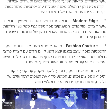
שיער מהודרים. מראות השיער מאוד מתוחכמים ומשדרים אצילות
ויוקרה שלא ניתן להתעלם ממנה. שמלות ערב יפהפיות, מתוחכמות
ויקרות השלימו את מראה האלגנטי והמרהיב.
2.
Modern Edge
– מראה מודרני ואנדרוגני שהתאפיין במראות
שיער קצרים ומוקפדים, המעניקים נופך ספק גברי ספק נשי. חליפות
מחויטות ומודרניות בצבע שחור, עטו את גופן של הדוגמניות שצעדו
בביטחון על הבמה.
3.
Fashion Couture
– מראה אופנתי מאוד אדג’י ומגניב. שיער
הדוגמניות סופר ועוצב בסגנון יוצא דופן, קווים חדים עם קצוות פורצי
גבולות, מגוון סוגי פוני חדים וגזירה במרקמים שונים. בסטיילינג נעשה
שימוש בפריטי עור ואיפור שחור-אפור מנצנץ ומהפנט.
בין תצוגות מראות השיער, הופיעו להקת שקטק עם קטעי ריקוד
ותיפוף מקפיצים ומהנים. המופע סחף את הצופים לתוך עולם של
צלילים, תמונות וריקודים אנרגטיים ומלאי חוויה.