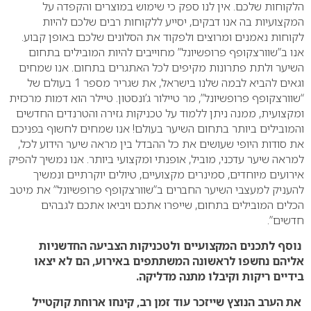
הלקוחות שלכם. אין לנו ספק כי שימוש במוצרים והקפדה על
המקצועיות בה אנו דבקים, יסייע ללקוחות רבים שלכם להיות
לקוחות נאמנים ומרוצים ולפקוד את הסלונים שלכם באופן קבוע.
אנו ב”שוורצקופף פרופשיונל” מחוייבים להיות המובילים בתחום
השיער ולתת פתרונות מקיפים לכל האתגרים בתחום. אנו שמחים
וגאים להביא לבמה שלנו בישראל, את שגריר מספר 1 בעולם של
“שוורצקופף פרופשיונל”, מר טיילור ג’ונסטון. טיילר הוא דמות מרכזית
ומקצועית, ממנה ניתן ללמוד על טכניקות גזירה והטרנדים החדשים
והמובילים ביותר בתחום השיער בעולם! אנו שמחים לחשוף בפניכם
את סודות היופי שעושים את כל ההבדל בין מראה שיער הידוע לכל,
למראה שיער עדכני, מוביל, אופנתי ומקצועי ביותר. אנו נמשיך להפיק
אירועים מיוחדים, סמינרים מקצועיים, טיולים יוקרתיים ונמשיך
להעניק למעצבי השיער החברים ב”שוורצקופף פרופשיונל” את מיטב
הכלים המובילים בתחום, שייפרו אתכם ויביאו אתכם לגבהים
חדשים”.
נוסף לתכנים המקצועיים ולטכניקות הצביעה החדשניות
אליהם נחשפו לראשונה המשתתפים באירוע, הם לא יצאו
בידיים ריקות וקיבלו מתנה מדליקה.
את הערב הנוצץ שייזכר עוד זמן רב, קינחו ארוחת קוקטייל