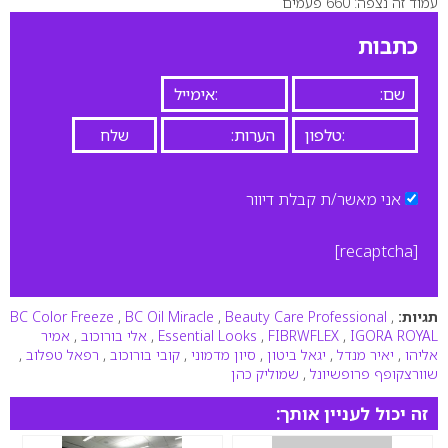
עמוד זה נצפה: 660 פעמים
0
כתבות
אני מאשר/ת קבלת דיוור
[recaptcha]
תגיות:
,
Beauty Care Professional
,
BC Oil Miracle
,
BC Color Freeze
IGORA ROYAL
,
FIBRWFLEX
,
Essential Looks
,
אלי בורוכוב
,
אמיר
אליהו
,
יאיר מנדל
,
יגאל ביטון
,
סיון מדמוני
,
קובי בורוכוב
,
רפאל טפלוב
,
שוורצקופף פרופשיונל
,
שמוליק כהן
זה יכול לעניין אותך: