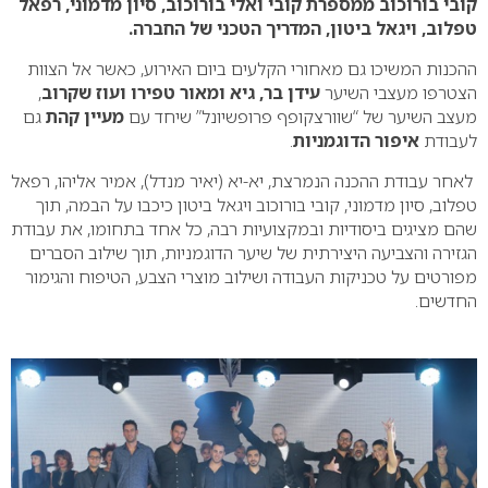
קובי בורוכוב ממספרת קובי ואלי בורוכוב, סיון מדמוני, רפאל
טפלוב, ויגאל ביטון, המדריך הטכני של החברה.
ההכנות המשיכו גם מאחורי הקלעים ביום האירוע, כאשר אל הצוות
הצטרפו מעצבי השיער
עידן בר, גיא ומאור טפירו ועוז שקרוב
,
מעצב השיער של “שוורצקופף פרופשיונל” שיחד עם
מעיין קהת
גם
לעבודת
איפור הדוגמניות
.
לאחר עבודת ההכנה הנמרצת, יא-יא (יאיר מנדל), אמיר אליהו, רפאל
טפלוב, סיון מדמוני, קובי בורוכוב ויגאל ביטון כיכבו על הבמה, תוך
שהם מציגים ביסודיות ובמקצועיות רבה, כל אחד בתחומו, את עבודת
הגזירה והצביעה היצירתית של שיער הדוגמניות, תוך שילוב הסברים
מפורטים על טכניקות העבודה ושילוב מוצרי הצבע, הטיפוח והגימור
החדשים.