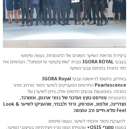
ביצירת מראות השיער השונים של הדוגמניות, נעשה שימוש
בצבעי
IGORA ROYAL
מבית “שוורצקופף פרופשיונל”, המהווים את
חוד החנית בתחום צבעי השיער.
באירוע, נחשפו לראשונה צבעי
IGORA Royal
Pearlescence
החדשים המעניקים לשיער גימור מרהיב וזוהר
כפנינה. באמצעות צבעים חדשים אלה, ניתן לשיערן של
הדוגמניות
טוויסט נוצץ ועדכני של גווני ארגמן, אזמרגד,
מנדרינה, אלמוג, אפרסק, ורוד ולבנדר, שהעניקו לשיער Look &
Feel מלא-חיים ורב עוצמה
.
להענקת גימור איכותי לשיער, נעשה שימוש
במגוון
מוצרי OSIS+
שהפיחו המון מרץ ויצירתיות בעיצובי השיער,