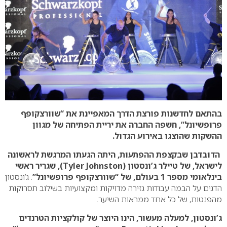
בהתאם לחדשנות פורצת הדרך המאפיינת את “שוורצקופף
פרופשיונל”, חשפה החברה את יריית הפתיחה של מגוון
ההשקות שהוצגו באירוע הגדול.
הדובדבן שבקצפת ההפתעות, היתה הגעתו המרגשת לראשונה
לישראל, של טיילר ג’ונסטון (Tyler Johnston), שגריר ראשי
בינלאומי מספר 1 בעולם, של “שוורצקופף פרופשיונל”
. ג’ונסטון
הדגים על הבמה עבודות גזירה מדויקות ומקצועיות בשילוב תסרוקות
מהפנטות, של כל אחד ממראות השיער.
ג’ונסטון, למעלה מעשור, הינו היוצר של קולקציות הטרנדים