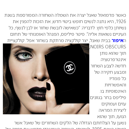
0
כאשר מדמואזל שאנל יצרה את השמלה השחורה המפורסמת בשנת
1926, היא נתנה לנשים חופש ביטוי חדש, את הזכות להפגין את
נשיותן כלפי חוץ. לדבריה: “כשאישה לובשת שחור או לבן לנשף, כל
העיניים נשואות אליה”. פיטר פיליפס, המנהל האומנותי של תחום
ה
איפור
בבית שאנל, יצר קולקציה מרתקת בשחור אפל: קולקציית
,
NOIRS OBSCURS
תוך שהוא נותן
אינטרפרטציה
חדשה לצבע השחור
ומבצע חקירה של
כל ממדיו
והאפשרויות
האינסופיות בו.
פיליפס בחר בגוונים
עזים ועמוקים
ליצירת המראה
הנועז, תוך שהוא
נשען על הצלחתם הגדולה של הלקים השחורים של שאנל אשר