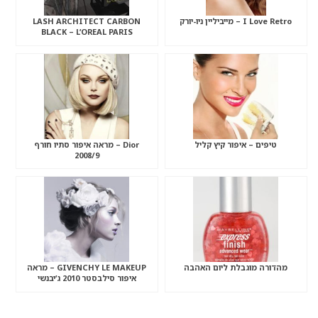
I Love Retro – מייביליין ניו-יורק
LASH ARCHITECT CARBON
BLACK – L’OREAL PARIS
טיפים – איפור קיץ קליל
Dior – מראה איפור סתיו חורף
2008/9
מהדורה מוגבלת ליום האהבה
GIVENCHY LE MAKEUP – מראה
איפור סילבסטר 2010 ג’יבנשי