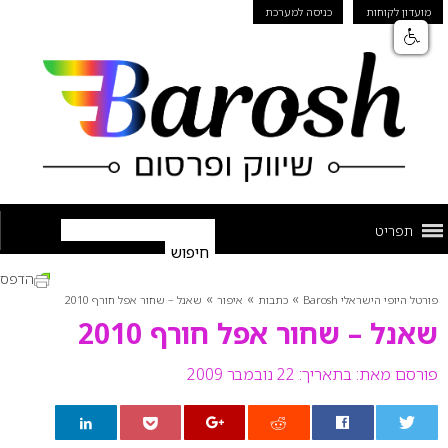
מועדון לקוחות
כניסה למערכת
תפריט
הדפס
»
»
»
פורטל היופי הישראלי Barosh
כתבות
איפור
שאנל – שחור אפל חורף 2010
שאנל – שחור אפל חורף 2010
פורסם מאת:
בתאריך: 22 נובמבר 2009