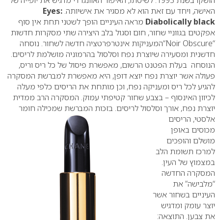
הושקו בשנת 1995. לשיטתו, האיפור האוונגרדי מדגיש את יופייה של
האישה, ויחד עם זאת הוא לא מסגיר את אישיותה.
Eyes:
Diabolically black
מראה העיניים הופך לשטני תחת אין סוף
אפקטים בגווניי שחור, חום וסגול
בלב היצירה שתי מסקרות חדשות
“
Noir Obscure
“המעניקות אינטרפרטציה חדשה לשחור. נוסחה
חדשנית ומסעירה שיוצרת נפח וסלסול בהרמוניה מושלמת לריסים.
הנוסחה בעלת הפטנט הרשום, מאפשרת פיסול של כל ריס וריס,
פעולה אשר יוצרת נפח יוצא דופן, היא מאפשרת למברשת המסקרה
להגיע לכל ריס ומעניקה נפח, וכן מותחת את הריסים כלפי מעלה
לכיוון האינסוף – בצבע שחור קטיפתי עמוק. המסקרה הרב ממדית
יוצרת נפח, אורך וסלסול לריסים. בזכות
המברשת שמכילה חומר
אלסטי, הריסים
מכוסים באופן
מושלם והופכים
למרכז תשומת הלב
במצמוץ של העין.
המסקרה החדשה
“מלבישה” את
העיניים בשחור אשר
יוצר עומק ומדגיש
את צבען. התוצאה: