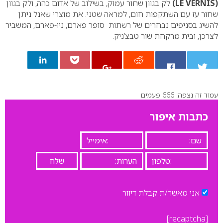
(
LE VERNIS
)
לק בגוון שחור עמוק, בשילוב של אדום כהה, ולק בגוון
שחור עז עם השתקפות חום, למראה שטני.
את מוצרי שאנל ניתן
להשיג בסניפים נבחרים של רשתות סופר פארם, ניו-פארם, המשביר
לצרכן, ובית מרקחת שור טבצ’ניק.
עמוד זה נצפה: 666 פעמים
0
כתבות איפור
אני מאשר/ת קבלת דיוור
[recaptcha]