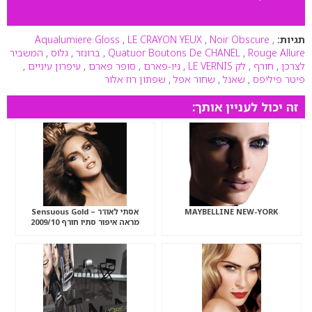
תגיות:
,
Noir Obscure
,
LE CRAYON YEUX
,
Aqualumiere Gloss
Rouge Allure
,
Quatuor Boutons De CHANEL
,
ברונזר
,
גלוס
,
המשביר
לצרכן
,
חורף
,
לק LE VERNIS
,
ניו-פארם
,
סופר פארם
,
עיפרון עיניים
,
פיטר פיליפס
,
שאנל
,
שחור אפל
,
שפתון רוז אלור
זה יכול לעניין אותך:
MAYBELLINE NEW-YORK
אסתי לאודר – Sensuous Gold
מראה איפור סתיו חורף 2009/10