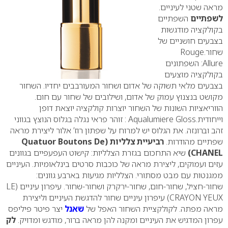
מראה שטני לעיניים.
לשפתיים
השפתיים
בקולקציה מודגשות
בצבעים חושניים של
שחור.
Rouge
Allure
: השפתונים
בקולקציה מוצעים
בצבעים מלאי תשוקה של אדום ושחור המעורבבים יחדיו. השחור
מקושט בנצנוץ עמוק של אדום, ושילובים של שחור עם חום.
הווריאציות השונות של השחור יוצרות קולקציה יוצאת דופן
וייחודית.
Aqualumiere Gloss
: זוהר פראי נגלה בגלוס הנוצץ בגווני
זהב וברונזה. את הגלוס יש למרוח על שפתון רוז’ אלור ליצירת מראה
שפתיים מהודרות.
רביעיית צלליות (
Quatuor Boutons De
CHANEL
)
שיא התחכום בגזרת הצלליות: קישוט העפעפיים בגוונים
עזים ועמוקים, ליצירת מראה של כוכבות סרטים בינלאומיות. העיניים
ממגנטות עם מבט מסתורי. הצלליות מגיעות בארבע גוונים:
שחור-חציל, שחור-חום, שחור-ירקרק ושחור-שחור.
עיפרון עיניים (
LE
CRAYON YEUX
)
עיפרון עיניים שחור להדגשת העיניים וליצירת
מראה מפתה. לקולקציית השחור האפל של
שאנל
יצר פיטר פיליפס
עפרון המדגיש את העיניים ומקנה להן מראה ברור, מודגש ומדויק.
לק