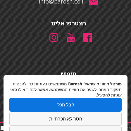
info@barosh.co.il
הצטרפו אלינו
חיפוש
חיפוש
פורטל היופי הישראלי Barosh
משתמשים בעוגיות כדי להבטיח
תפקוד האתר ולשפר את חוויית המשתמש. אפשר לבחור אילו סוגי
מדיניות פרטיות
עוגיות להפעיל.
קבל הכל
הסר לא הכרחיות
החלקות שיער
|
תאורה לבית
|
פאות ותוספות שיער
|
נייל סטודיו
|
תוספות שיער
|
שף פרטי
|
כ
סאות