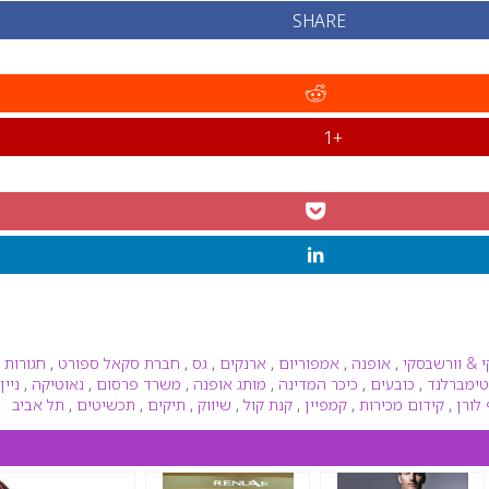
SHARE
+1
 & וורשבסקי
,
אופנה
,
אמפוריום
,
ארנקים
,
גס
,
חברת סקאל ספורט
,
חגורות
,
טימברלנד
,
כובעים
,
כיכר המדינה
,
מותג אופנה
,
משרד פרסום
,
נאוטיקה
,
ניין
לורן
,
קידום מכירות
,
קמפיין
,
קנת קול
,
שיווק
,
תיקים
,
תכשיטים
,
תל אביב