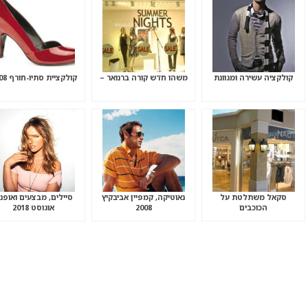
קולקציה עשירה ומגוונת
משהו חדש קורה ברנואר –
קולקציית סתיו-חורף 2008
סקאל משתלטת על
נאוטיקה, קמפיין אביבקיץ
סיילים, מבצעים ואופנ
הכוכבים
2008
אוגוסט 2018