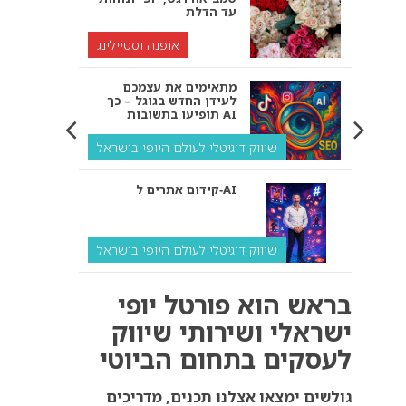
עד הדלת
אופנה וסטיילינג
מתאימים את עצמכם
לעידן החדש בגוגל – כך
תופיעו בתשובות AI
שיווק דיגיטלי לעולם היופי בישראל
קידום אתרים ל‑AI
שיווק דיגיטלי לעולם היופי בישראל
איך מנועי AI “חושבים” –
בראש הוא פורטל יופי
ולמה העסק שלך צריך
להתאים את עצמו אליהם?
ישראלי ושירותי שיווק
לעסקים בתחום הביוטי
שיווק דיגיטלי לעסקים
קידום ל‑AI לעומת קידום
גולשים ימצאו אצלנו תכנים, מדריכים