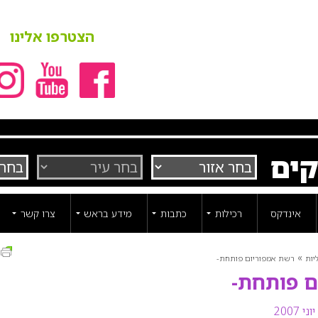
הצטרפו אלינו
קים
אינדקס
רכילות
כתבות
מידע בראש
צרו קשר
ה
»
יות
רשת אמפוריום פותחת-
ם פותחת-