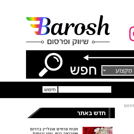
דפס
חדש באתר
חנות פרחים אונליין בדרום
שמביאה רגש, יופי ונוחות