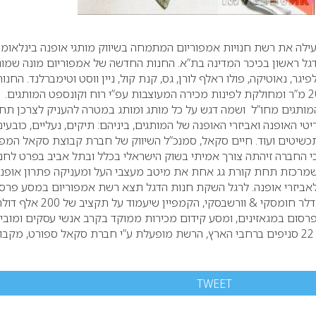
ה את רשת חנויות אמפוריום המתמחה בשיווק מותגי אופנה בינלאומיי
גל ראשון בכיכר המדינה בת”א. החנות החדשה של אמפוריום מונה שמונ
DKN, טומי הילפיגר, נאוטיקה, פולו ראלף לורן, גס, קנת קול, ניין ווסט וטימברלנד. החנו
משתרעת על שטח של 200 מ”ר ומחולקת לפינות מכירה המעוצבות עפ”י רוח וקונספט המותגים.
המותגים מחו”ל ושמה דגש על כל מותג ומותג במטרה להעניק לצרכן תח
טי האופנה ואביזרי האופנה של המותגים, ביניהם: תיקים, נעליים, כובעים
 תכשיטים ועוד. חיים סקאל, סמנכ”ל השיווק של חברת קבוצת סקאל המפ
 החברה זיהתה צורך אמיתי בשוק הישראלי בכלל ובתל אביב בפרט לחנ
מרכזת תחת קורת גג אחת את מיטב מעצבי העל ומעניקה פתרון אופנ
 לאביזרי אופנה. לרגל השקת חנות הדגל תצא רשת אמפוריום במסע פרס
רחב ע”י משרד הפרסום אדלר חומסקי & וורשבסקי, הקמפיין שיעמוד על תקציב של 200 אל
 פרסום במגאזינים, ומסע קידום מכירות ממוקד בקרב אנשי עסקים ומוביל
– : לרשת אמפוריום 22 סניפים ברחבי הארץ, הרשת מופעלת ע”י חברת סקאל ספורט, מקב
TWEET