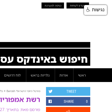
מועדון לקוחות
כניסה למערכת
נגישות
חיפוש באינדקס עס
ראשי
אודות
גלריות בראש
לוח דרושים
»
פורטל היופי הישראלי Barosh
כלל
TWEET
רשת אמפוריו
SHARE
0
פורסם מאת:
בתאריך: 27 יוני 2007