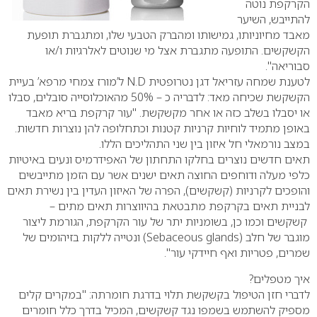
הקרקפת נוטה
להתייבש, השיער
מאבד מחיוניותו, גמישותו ומהברק הטבעי שלו, ומתגברת תופעת
הקשקשים. התופעה מתגברת אצל מי שנוטים לאלרגיות ו/או
סבוריאה".
לטענת שמחה עזריאל דגן נטרופטית
N.D
ל’מורז צמחי מרפא’ בעיית
הקשקשת שכיחה מאד: לדבריה כ – 50% מהאוכלוסייה סובלים, סבלו
או יסבלו בשלב כזה או אחר מקשקשת. "עור קרקפת בריא מאבד
באופן מתמיד לוחיות קרניות קטנות וכתחלופה להן נוצרות חדשות.
במצב נורמאלי חל איזון בין שני התהליכים הללו.
תאים חדשים נוצרים בחלקו התחתון של האפידרמיס ונעים באיטיות
כלפי מעלה ודוחפים החוצה תאים ישנים אשר עם הזמן מתייבשים
והופכים לקרניות (קשקשים), הפרה של האיזון העדין בין נשירת תאים
לבניית תאים בקרקפת מתבטאת בהיווצרות תאים מתים –
קשקשים וכמו כן, בשומניות יתר של עור הקרקפת, הגורמת ליצור
מוגבר של חלב (
Sebaceous glands
) ונטייה ללקות בזיהומים של
שמרים, פטריות ואף חיידקי עור".
איך מטפלים?
לדברי חזן הטיפול בקשקשת תלוי בדרגת חומרתה: "במקרים קלים
מספיק להשתמש בשמפו נגד קשקשים, המכיל בדרך כלל חומרים