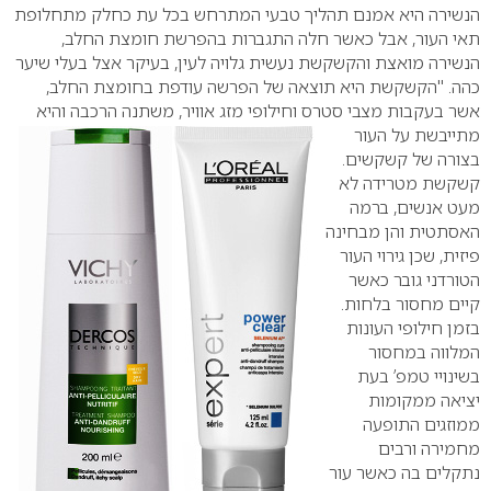
הנשירה היא אמנם תהליך טבעי המתרחש בכל עת כחלק מתחלופת
תאי העור, אבל כאשר חלה התגברות בהפרשת חומצת החלב,
הנשירה מואצת והקשקשת נעשית גלויה לעין, בעיקר אצל בעלי שיער
כהה. "הקשקשת היא תוצאה של הפרשה עודפת בחומצת החלב,
אשר בעקבות מצבי סטרס
וחילופי מזג אוויר, משתנה הרכבה והיא
מתייבשת על העור
בצורה של קשקשים.
קשקשת מטרידה לא
מעט אנשים, ברמה
האסתטית והן מבחינה
פיזית, שכן גירוי העור
הטורדני גובר כאשר
קיים מחסור בלחות.
בזמן חילופי העונות
המלווה במחסור
בשינויי טמפ’ בעת
יציאה ממקומות
ממוזגים התופעה
מחמירה ורבים
נתקלים בה כאשר עור