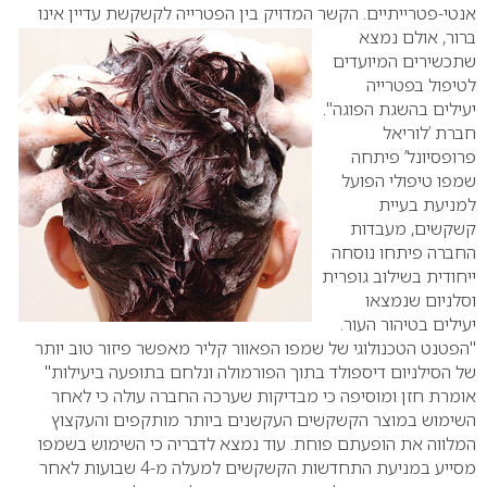
אנטי-פטרייתיים. הקשר המדויק בין הפטרייה לקשקשת עדיין אינו
ברור, אולם נמצא
שתכשירים המיועדים
לטיפול בפטרייה
יעילים בהשגת הפוגה".
חברת ’לוריאל
פרופסיונל’ פיתחה
שמפו טיפולי הפועל
למניעת בעיית
קשקשים, מעבדות
החברה פיתחו נוסחה
ייחודית בשילוב גופרית
וסלניום שנמצאו
יעילים בטיהור העור.
"הפטנט הטכנולוגי של שמפו הפאוור קליר מאפשר פיזור טוב יותר
של הסילניום דיספולד בתוך הפורמולה ונלחם בתופעה ביעילות"
אומרת חזן ומוסיפה כי מבדיקות שערכה החברה עולה כי לאחר
השימוש במוצר הקשקשים העקשנים ביותר מותקפים והעקצוץ
המלווה את הופעתם פוחת. עוד נמצא לדבריה כי השימוש בשמפו
מסייע במניעת התחדשות הקשקשים למעלה מ-4 שבועות לאחר