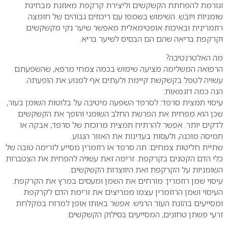
וגורמת להפחתת הקשקשים וליצירת קרקפת מאוזנת מבחינת
שומניות ויובש. השימוש בשמפו עם ריכוזים גבוהים של חומצה
רוזמרינית ובאיכות אופטימאלית מאפשר שיער נקי מקשקשים
וקרקפת בריאה שהם הם הבסיס לשיער בריא.
מה האלטרנטיבה?
הרפואה המשלימה מציעה שימוש בכמה צמחי מרפא, שהשפעתם
עשויה לטפל בקשקשת קיימת ולעתים אף למנוע את הופעתה.
הנה כמה דוגמאות:
עיסוי תמצית סרפד: לסרפד השפעה מיטיבה על בלוטות השומן בעור,
שכן הוא מפחית את הפרשת החלב השומני והופך את הקשקשים
לדקים יותר. אפשר להרתיח תמצית מרוכזת של סרפד, אבקה או
תמיסה מוכנה, ולעסות בעדינות את האזור הנגוע.
שתיית חליטות צמחים: תה סרפד או רוזמרין מסייע לזרימה טובה של
כלי הדם הקטנים בקרקפת. זרימה זאת עשויה להפחית את הצטברות
השומניות על הקרקפת ואת היווצרות הקשקשים.
עיסוי שמן רוזמרין: מורחים את השמן ומעסים במרץ את הקרקפת.
העיסוי ושמן הרוזמרין עצמו ממריצים את זרימת הדם לקרקפת
ומסייעים בהזנת העור הרגיש. אפשר באותו אופן למרוח במקלחת
זרעי פשתן טחונים, המסייעים בסילוק הקשקשים.