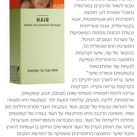
טבעי לשאר מרכיבים בפורמולה
נתונה" אומרת דגן. חומצה
רוזמרינית היא אנטיספטית, אנטי
בקטריאלית, אנטי פטרייתית
ובעלת תכונות נוספות המשפיעות
על מערכת העצבים, העיכול,
המערכת ההורמונאלית וכו’,
בהקשר של עור, שיער וקרקפת,
החומצה הרוזמרינית מסייעת
לבעיות עור שמתבטאת
בקשקשים ונשירת שיער".
שיער בריא לאורך זמן יתקיים רק
בקרקפת בריאה ונקייה. הקרקפת
צריכה להיות חופשייה מעודפי שומן (סבום), יובש, קשקשים,
אדמומיות, דלקת, פצעים, קליפות והזעת יתר. קשקשת היא תוצאה
של הפרשה טבעית של סבום, אשר בעקבות מצבי סטרס וחילופי מזג
אוויר, משתנה הרכבה והיא מתייבשת על העור בצורה של קשקשים.
מחלות דלקתיות של העור, כמו הסבוראה והפסוריאזיס, מערערות
ביותר את האיזון העדין של העור והשורשים החיים בו ועשויות להאיץ
איבוד שיער. החומצה הרוזמרינים משפיעה על הפרשת הסבום