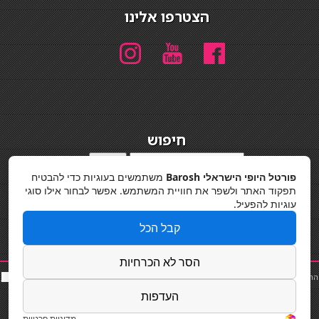
הצטרפו אלינו
חיפוש
חיפוש
פורטל היופי הישראלי Barosh
משתמשים בעוגיות כדי להבטיח
מדיניות פרטיות
תפקוד האתר ולשפר את חוויית המשתמש. אפשר לבחור אילו סוגי
עוגיות להפעיל.
קבל הכל
הסר לא הכרחיות
החלקות שיער
|
תאורה לבית
|
פאות ותוספות שיער
|
נייל סטודיו
|
תוספות שיער
|
שף פרטי
|
כ
סאות
בר
|
קוסמטיקאית
|
כסא בר
|
פאות
|
קורס בניית ציפורניים
|
Powered by Barosh
העדפות
Designed by
Barosh 2020
מדיניות פרטיות