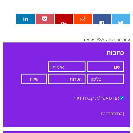
עמוד זה נצפה: 886 פעמים
0
כתבות
אני מאשר/ת קבלת דיוור
[recaptcha]