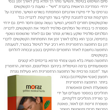
סיום השימוש בטיפול, והשיער נותר רך ומלא ברק לאורך זמן. ננסי
ירחי- המדריכה הראשית בחברת "וישי" – טוענת כי הקשקשים
נגרמים על ידי מיקרו אורגניזם המתפתח בשורש השיער, מתרבה על
הקרקפת וגורם לתגובת קילוף בעור הקרקפת. לדבריה ככל
שהקשקשים חוזרים להופיע, השיער נעשה עמום וחסר חיים. גם ירחי
מספרת כי בכוחו של הסלניום-סולפיד להסיר את הקשקשים, לדבריה
הסלניום-סולפיד שוקע בשורש, ונותר שם גם לאחר שהשמפו נשטף
בחפיפה, ובכך הוא בולם לאורך זמן את התפתחות הקשקשים. לדברי
דגן גם החומצה הרוזמרינית היא רכיב יעיל לטיפול במטרד, לטענתה
החומצה נחשבת לאחד החומרים החזקים בטבע ובכוחה להלחם
בקשקשים.
החומצה מצויה בלא מעט צמחי מרפא בריכוזים לא קטנים
ומשמעותיים ברמה הטיפולית ביניהם: הפוליגונום, המרווה, הרוזמרין
ועוד. "תכונה מרכזית של החומצה הרוזמרינית היא פעילות נוגדת
חמצון (אנטי-אוקסידנט)
גבוהה
ביותר. החומצה הרוזמרינית
משפעלת תאים ומאפשרת
תהליכים במספר מעגלים ועל ידי
כך מורידה תהליכים דלקתיים,
משפרת זרימת דם לאזור, מאזנת
הפרשת סבום ומשמשת משמר