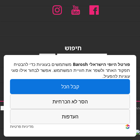
חיפוש
חיפוש
פורטל היופי הישראלי Barosh
משתמשים בעוגיות כדי להבטיח
מדיניות פרטיות
תפקוד האתר ולשפר את חוויית המשתמש. אפשר לבחור אילו סוגי
עוגיות להפעיל.
קבל הכל
הסר לא הכרחיות
החלקות שיער
|
תאורה לבית
|
פאות ותוספות שיער
|
נייל סטודיו
|
תוספות שיער
|
שף פרטי
|
כ
סאות
בר
|
קוסמטיקאית
|
כסא בר
|
פאות
|
קורס בניית ציפורניים
|
Powered by Barosh
העדפות
Designed by
Barosh 2020
מדיניות פרטיות