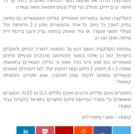
הקולקציה כוללת את שלושת מוצרי הטיפוח האהובים ביותר על כל
אישה: קרם ידיים, תחליב גוף קליל ונעים וחמאת שיאה עשירה.
הקולקציה מגיעה במארזים אופנתיים ונוחים המאפשרים גם נשיאה
בתיק לאורך כל היום. כל אחד מהמוצרים מגיע ב-2 ניחוחות: וניל
פצ’ולי חושני ומעורר או וניל מאסק בניחוח עדין ורענן בריכוזי ריח
שילווה אותך זמן רב.
בפיתוח הקולקציה הושם דגש על התאמה לאורח החיים ולאקלים
בישראל, כמו כן שולבו במוצר מקסימום מרכיבים טבעיים מזינים
ומעשירים כגון שמן זרעי בורג’ ושמן נר הלילה העשירים בחומצות
אומגה 3 ו 6, ויטמין E הידוע כנוגד חמצון יעיל, לצד ויטמינים ושמנים
מעשירים נוספים לרבות שמן חוחובה, שמן שקדים, ותמציות
קמומיל.
המוצרים אינם כוללים פרבנים ואינם כוללים SLS או SLES. המוצרים
מאושרים ע”י משרד הבריאות והינם מיוצרים בישראל בלעדית עבור
קסטרו.
קסטרו – מוצרי טיפוח לחג