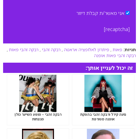
אני מאשר/ת קבלת דיוור
[recaptcha]
תגיות:
פאות
,
פיתרון לאלופציה אראטה
,
רבקה זהבי
,
רבקה זהבי פאות
,
רבקה זהבי פאות אופנה
זה יכול לעניין אותך:
נועה קירל ורבקה זהבי בהפקת
רבקה זהבי – מופע השיער כולן
אופנה מטורפת
מנצחות