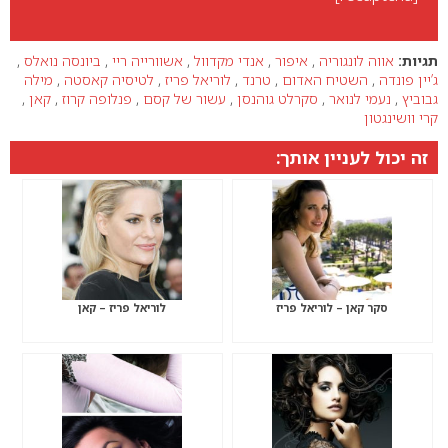
תגיות:
אווה לונגוריה
,
איפור
,
אנדי מקדוול
,
אשוורייה ריי
,
ביונסה נואלס
,
ג’יין פונדה
,
השטיח האדום
,
טרנד
,
לוריאל פריז
,
לטיסיה קאסטה
,
מילה
גבוביץ
,
נעמי לנואר
,
סקרלט גוהנסן
,
עשור של קסם
,
פנלופה קרוז
,
קאן
,
קרי וושינגטון
זה יכול לעניין אותך:
סקר קאן – לוריאל פריז
לוריאל פריז – קאן