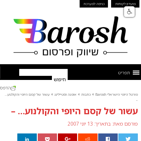
מועדון לקוחות
כניסה למערכת
תפריט
הדפס
»
»
»
פורטל היופי הישראלי Barosh
כתבות
אופנה וסטיילינג
עשור של קסם היופי והקולנוע…
–
עשור של קסם היופי והקולנוע… –
פורסם מאת:
בתאריך: 13 יוני 2007