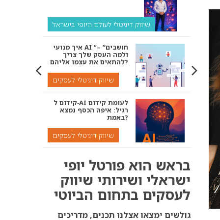
שיווק דיגיטלי לעולם היופי בישראל
איך מנועי AI “חושבים” –
ולמה העסק שלך צריך
להתאים את עצמו אליהם?
שיווק דיגיטלי לעסקים
קידום ל‑AI לעומת קידום
רגיל: איפה הכסף נמצא
באמת?
שיווק דיגיטלי לעסקים
אנחנו נדאג שתופיעו
בראש הוא פורטל יופי
בתשובות של ChatGPT,
Google AI ומנועי הבינה
ישראלי ושירותי שיווק
המלאכותית המובילים
לעסקים בתחום הביוטי
שיווק דיגיטלי לעסקים
קולקציית קיץ 2025 של –
גולשים ימצאו אצלנו תכנים, מדריכים