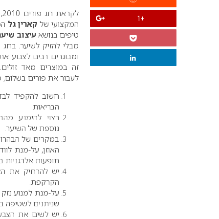
לק
+1
המקצועי של
קארין גל
המש
טיפים בנושא
עיצוב שיער
מבלי להזיק לשיער. בחג הפ
ומבוגרים רבים לצבוע את
זה במוצרים מאד זולים.
לעבור את פורים בשלום, מ
חשוב להקפיד לבדו
הבריאות.
רצוי להימנע מהבה
נוספת של השיער.
במקרים של הבהרות
האוזן, על-מנת לוו
תופעות אלרגניות בע
יש להרחיק את הצ
הקרקפת.
על-מנת למנוע נזק
שניתנים לשטיפה בק
יש לשים את הצבע 