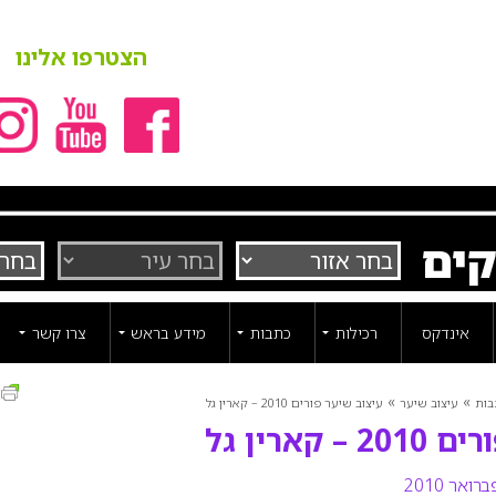
הצטרפו אלינו
קים
אינדקס
רכילות
כתבות
מידע בראש
צרו קשר
ה
»
»
בות
עיצוב שיער
עיצוב שיער פורים 2010 – קארין גל
קארין גל