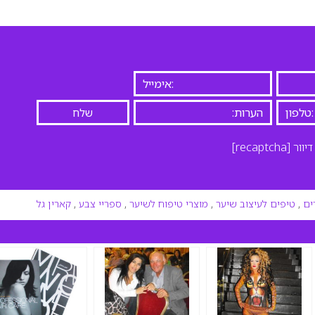
יוור
[recaptcha]
ים
,
טיפים לעיצוב שיער
,
מוצרי טיפוח לשיער
,
ספריי צבע
,
קארין גל