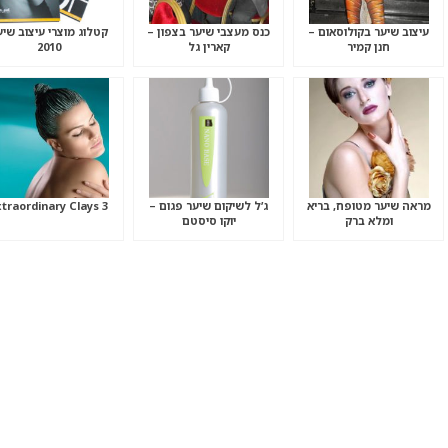
עיצוב שיער בקולוסאום –
כנס מעצבי שיער בצפון –
קטלוג מוצרי עיצוב שיע
חנן קמיר
קארין גל
2010
מראה שיער מטופח, בריא
ג’ל לשיקום שיער פגום –
3 Extraordinary Clays
ומלא ברק
יוקו סיסטם