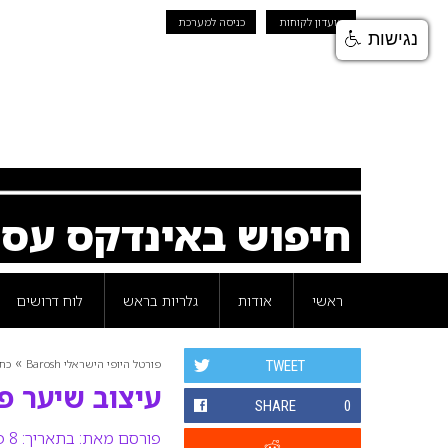
מועדון לקוחות
כניסה למערכת
נגישות
חיפוש באינדקס עס
ראשי
אודות
גלריות בראש
לוח דרושים
»
פורטל היופי הישראלי Barosh
כת
TWEET
עיצוב שיער פורים 2010 – 
SHARE
0
פורסם מאת:
בתאריך: 8 פברואר 2010