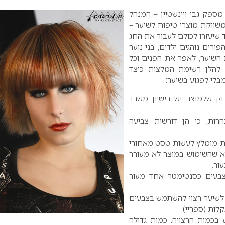
ראת חג פורים 2010, מספק גבי ויינשטיין – המנהל
ווקת מוצרי טיפוח לשיער –
שיעזרו לכולם לעבור את החג
ורים נוהגים ילדים, בני נוער
 השיער, לאפר את הפנים וכל
 להלן רשימת המלצות כיצד
בלי לפגוע בשיער:
ק שלמוצר יש רישיון משרד
רות, כי הן דורשות צביעה
 מומלץ לעשות טסט מאחורי
דא שהשימוש במוצר לא מעורר
ור.
בעים כסנטימטר אחד מעור
 לשיער רצוי להשתמש בצבעים
לות (ספריי).
בכמות הרצויה. כמות גדולה