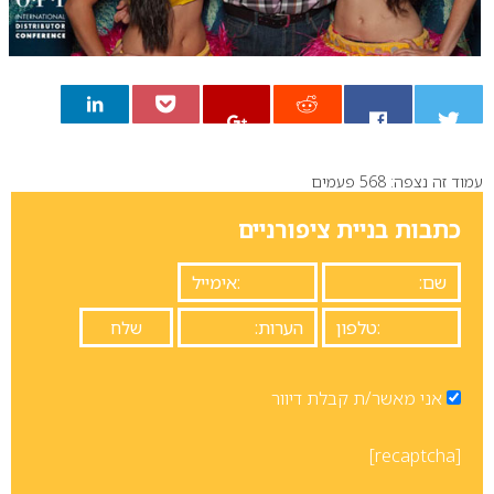
עמוד זה נצפה: 568 פעמים
0
כתבות בניית ציפורניים
אני מאשר/ת קבלת דיוור
[recaptcha]