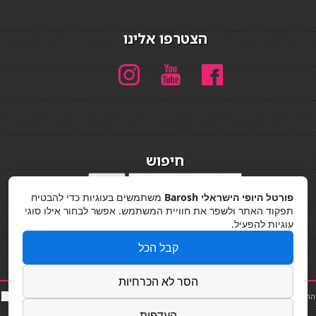
הצטרפו אלינו
חיפוש
חיפוש
פורטל היופי הישראלי Barosh
משתמשים בעוגיות כדי להבטיח
מדיניות פרטיות
תפקוד האתר ולשפר את חוויית המשתמש. אפשר לבחור אילו סוגי
עוגיות להפעיל.
קבל הכל
הסר לא הכרחיות
החלקות שיער
|
תאורה לבית
|
פאות ותוספות שיער
|
נייל סטודיו
|
תוספות שיער
|
שף פרטי
|
כ
סאות
בר
|
קוסמטיקאית
|
כסא בר
|
פאות
|
קורס בניית ציפורניים
|
Powered by Barosh
העדפות