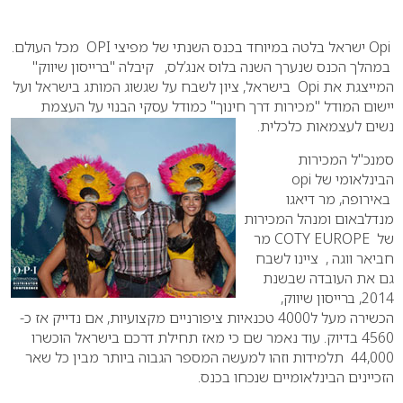
0
Opi ישראל בלטה במיוחד בכנס השנתי של מפיצי OPI מכל העולם.
במהלך הכנס שנערך השנה בלוס אנג’לס, קיבלה "ברייסון שיווק"
המייצגת את Opi בישראל, ציון לשבח על שגשוג המותג בישראל ועל
יישום המודל "מכירות דרך חינוך" כמודל עסקי הבנוי על העצמת
נשים לעצמאות כלכלית.
סמנכ"ל המכירות
הבינלאומי של opi
באירופה, מר דיאגו
מנדלבאום ומנהל המכירות
של COTY EUROPE מר
חביאר ווגה , ציינו לשבח
גם את העובדה שבשנת
2014, ברייסון שיווק,
הכשירה מעל ל4000 טכנאיות ציפורניים מקצועיות, אם נדייק אז כ-
4560 בדיוק. עוד נאמר שם כי מאז תחילת דרכם בישראל הוכשרו
44,000 תלמידות וזהו למעשה המספר הגבוה ביותר מבין כל שאר
הזכיינים הבינלאומיים שנכחו בכנס.