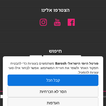
הצטרפו אלינו
חיפוש
חיפוש
פורטל היופי הישראלי Barosh
משתמשים בעוגיות כדי להבטיח
מדיניות פרטיות
תפקוד האתר ולשפר את חוויית המשתמש. אפשר לבחור אילו סוגי
עוגיות להפעיל.
קבל הכל
הסר לא הכרחיות
החלקות שיער
|
תאורה לבית
|
פאות ותוספות שיער
|
נייל סטודיו
|
תוספות שיער
|
שף פרטי
|
כ
סאות
בר
|
קוסמטיקאית
|
כסא בר
|
פאות
|
קורס בניית ציפורניים
|
Powered by Barosh
העדפות