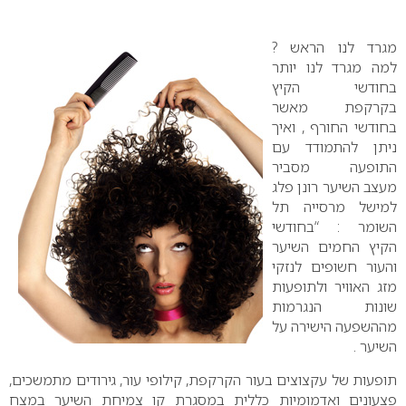
0
מגרד לנו הראש ?
למה מגרד לנו יותר
בחודשי הקיץ
בקרקפת מאשר
בחודשי החורף , ואיך
ניתן להתמודד עם
התופעה מסביר
מעצב השיער רונן פלג
למישל מרסייה תל
השומר : “בחודשי
הקיץ החמים השיער
והעור חשופים לנזקי
מזג האוויר ולתופעות
שונות הנגרמות
מההשפעה הישירה על
השיער .
תופעות של עקצוצים בעור הקרקפת, קילופי עור, גירודים מתמשכים,
פצעונים ואדמומיות כללית במסגרת קו צמיחת השיער במצח