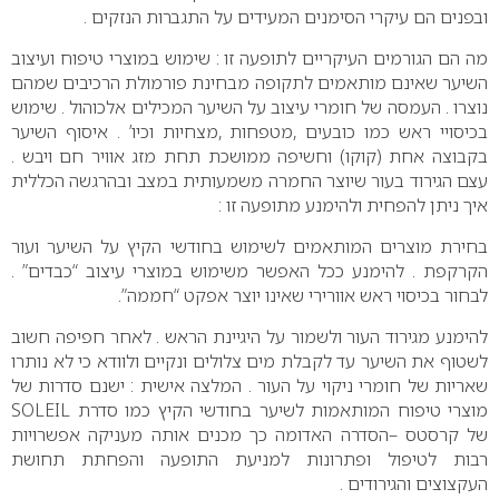
ובפנים הם עיקרי הסימנים המעידים על התגברות הנזקים .
מה הם הגורמים העיקריים לתופעה זו : שימוש במוצרי טיפוח ועיצוב
השיער שאינם מותאמים לתקופה מבחינת פורמולת הרכיבים שמהם
נוצרו . העמסה של חומרי עיצוב על השיער המכילים אלכוהול . שימוש
בכיסויי ראש כמו כובעים ,מטפחות ,מצחיות וכיו’ . איסוף השיער
בקבוצה אחת (קוקו) וחשיפה ממושכת תחת מזג אוויר חם ויבש .
עצם הגירוד בעור שיוצר החמרה משמעותית במצב ובהרגשה הכללית
איך ניתן להפחית ולהימנע מתופעה זו :
בחירת מוצרים המותאמים לשימוש בחודשי הקיץ על השיער ועור
הקרקפת . להימנע ככל האפשר משימוש במוצרי עיצוב “כבדים” .
לבחור בכיסוי ראש אוורירי שאינו יוצר אפקט “חממה”.
להימנע מגירוד העור ולשמור על היגיינת הראש . לאחר חפיפה חשוב
לשטוף את השיער עד לקבלת מים צלולים ונקיים ולוודא כי לא נותרו
שאריות של חומרי ניקוי על העור . המלצה אישית : ישנם סדרות של
מוצרי טיפוח המותאמות לשיער בחודשי הקיץ כמו סדרת SOLEIL
של קרסטס –הסדרה האדומה כך מכנים אותה מעניקה אפשרויות
רבות לטיפול ופתרונות למניעת התופעה והפחתת תחושת
העקצוצים והגירודים .