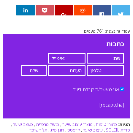
עמוד זה נצפה: 761 פעמים
0
כתבות
אני מאשר/ת קבלת דיוור
[recaptcha]
תגיות:
מוצרי טיפוח
,
מוצרי עיצוב שיער
,
מישל מרסייה
,
מעצב שיער
,
סדרת SOLEIL
,
עיצוב שיער
,
קרסטס
,
רונן פלג
,
תל השומר