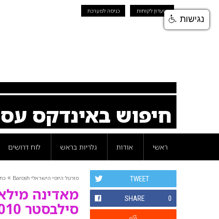
מועדון לקוחות
כניסה למערכת
נגישות
חיפוש באינדקס עס
ראשי
אודות
גלריות בראש
לוח דרושים
»
פורטל היופי הישראלי Barosh
כת
TWEET
SHARE
0
סילבסטר 2010