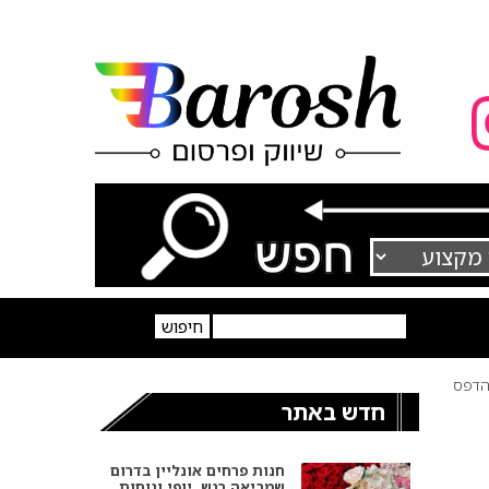
דפס
חדש באתר
חנות פרחים אונליין בדרום
שמביאה רגש, יופי ונוחות