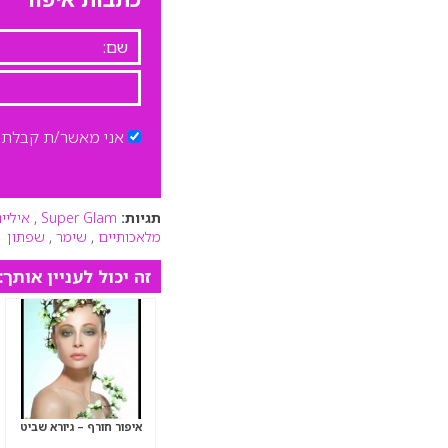
אני מאשר/ת קבלת ד
תגיות:
Super Glam
,
איליינ
מלאכותיים
,
שימר
,
שפתון
זה יכול לעניין אותך:
איפור חורף – גיורא שביט