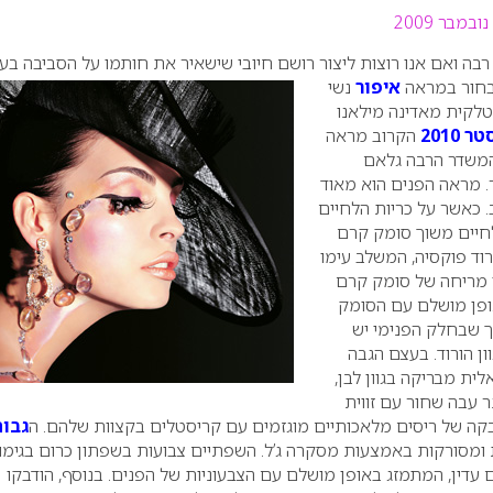
בה ואם אנו רוצות ליצור רושם חיובי שישאיר את חותמו על הסביבה בע
בחור במראה
איפור
נשי
טלקית מאדינה מילאנו
 2010
הקרוב מראה
המשדר הרבה גלאם
מראה הפנים הוא מאוד
 כאשר על כריות הלחיים
חיים משוך סומק קרם
 ורוד פוקסיה, המשלב עימו
 מריחה של סומק קרם
ופן מושלם עם הסומק
ך שבחלק הפנימי יש
ן הורוד.
בעצם הגבה
ת מבריקה בגוון לבן,
ר עבה שחור עם זווית
ה של ריסים מלאכותיים מוגזמים עם קריסטלים בקצוות שלהם. ה
גבות
ומסורקות באמצעות מסקרה ג’ל.
השפתיים צבועות בשפתון כרום בגימו
דין, המתמזג באופן מושלם עם הצבעוניות של הפנים. בנוסף, הודבקו