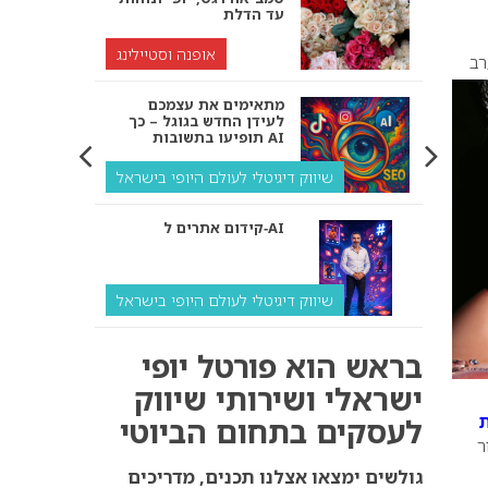
עד הדלת
אופנה וסטיילינג
רב
מתאימים את עצמכם
לעידן החדש בגוגל – כך
תופיעו בתשובות AI
שיווק דיגיטלי לעולם היופי בישראל
קידום אתרים ל‑AI
שיווק דיגיטלי לעולם היופי בישראל
איך מנועי AI “חושבים” –
בראש הוא פורטל יופי
ולמה העסק שלך צריך
להתאים את עצמו אליהם?
ישראלי ושירותי שיווק
לעסקים בתחום הביוטי
שיווק דיגיטלי לעסקים
ר
קידום ל‑AI לעומת קידום
גולשים ימצאו אצלנו תכנים, מדריכים