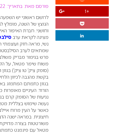
פורסם מאת:
בתאריך: 22 נובמבר 2009
+1
לרושם ראשוני יש השפעה ר
הנוצץ
של השנה, מומלץ ל
וחושני. חברת האיפור האי
מציגה לקראת ערב
סילבסטר
נשי, מראה חזק ועוצמתי 
שמתאים לערב הסילבסטר.
פרש בגימור מבריק משולב.
משוח שימר מטאל, על הל
(סומק ציק’ טו ציק’) בגוון
בקשת מהגבה לכיוון הלחי
בגוון כתמתם המתמזג בא
הורוד.
העיניים מאופרות כ
נגיעות של הסומק קרם בגוו
נעשה שימוש בצללית מטאלי
כאשר על העין מרוח איילנ
חיצונית.
במראה ישנה הדבק
משורטטות בצורה מדויקת 
מטאל עם פיגמנט כתמתם ע