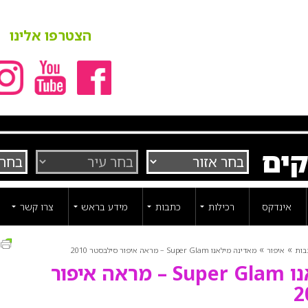
הצטרפו אלינו
קים
אינדקס
רכילות
כתבות
מידע בראש
צרו קשר
ה
»
»
בות
איפור
מאדינה מילאנו Super Glam – מראה איפור סילבסטר 2010
מאדינה מילאנו Super Glam – מראה איפור