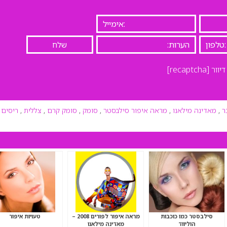
יוור
[recaptcha]
ר
,
מאדינה מילאנו
,
מראה איפור סילבסטר
,
סומק
,
סומק קרם
,
צללית
,
ריסים
סילבסטר כמו כוכבות
מראה איפור לפורים 2008 –
טעויות איפור
הוליווד
מאדינה מילאנו