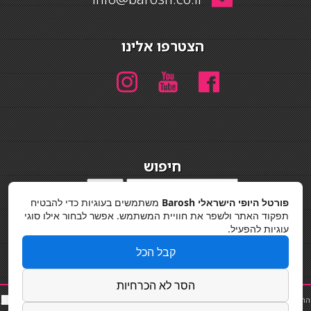
הצטרפו אלינו
חיפוש
חיפוש
פורטל היופי הישראלי Barosh
משתמשים בעוגיות כדי להבטיח
מדיניות פרטיות
תפקוד האתר ולשפר את חוויית המשתמש. אפשר לבחור אילו סוגי
עוגיות להפעיל.
קבל הכל
הסר לא הכרחיות
החלקות שיער
|
תאורה לבית
|
פאות ותוספות שיער
|
נייל סטודיו
|
תוספות שיער
|
שף פרטי
|
כ
סאות