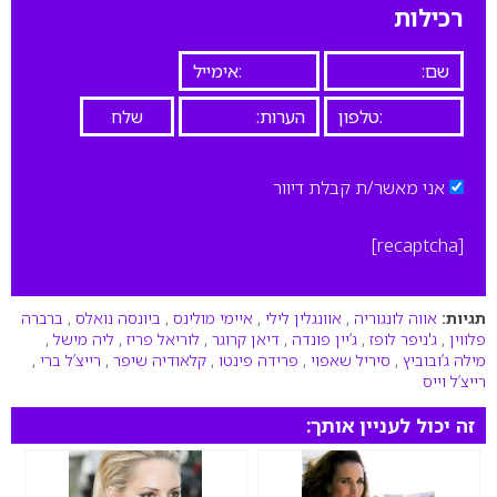
רכילות
אני מאשר/ת קבלת דיוור
[recaptcha]
תגיות:
אווה לונגוריה
,
אוונגלין לילי
,
איימי מולינס
,
ביונסה נואלס
,
ברברה
פלווין
,
ג'ניפר לופז
,
ג’יין פונדה
,
דיאן קרוגר
,
לוריאל פריז
,
ליה מישל
,
מילה ג’ובוביץ
,
סיריל שאפוי
,
פרידה פינטו
,
קלאודיה שיפר
,
רייצ’ל ברי
,
רייצ’ל וייס
זה יכול לעניין אותך: