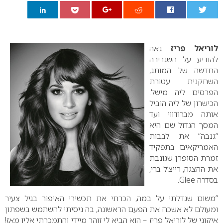
0
לוריאל פריז
גאה
להודיע על השגרירה
החדשה של המותג,
השחקנית עטורת
הפרסים ליה מישל.
הכישרון של ליה הוביל
אותה מברודווי ועד
המסך הגדול שם היא
“גנבה” את לבבות
האמריקאים בתפקיד
זמרת הסופרן שגונבת
את ההצגה, רייצ’ל ברי,
בסדרה
Glee
.
“משום שגדלתי על במה, הכרתי את תכשירי האיפור בגיל צעיר
ומעולם לא אשכח את הפעם הראשונה, בה ניסיתי להשתמש בשפתון
איקוני של לוריאל פריז – הוא הביא לי זוהר מיידי והתמכרתי אליו מאז!