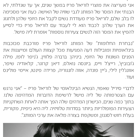
אני מעריצה את מוצרי לוריאל פריז במשך שנים, אך עד שגדלתי, לא
הבנתי את המסר של המותג לגבי שוויה של האישה. כעת אני מסכימה
לו בלב שלם, לוריאל פריז מעודדת נשים לקבל את היופי שלהן ולחגוג
את הערך שלהן. לכבוד הוא לי לעבוד עם לוריאל פריז כדי לסייע
להפיץ את המסר הזה לנשים צעירות נוספות” אומרת ליה מישל.
“נבחרת החלומות” של המותג לוריאל פריז מורכבת מכוכבות
בינלאומיות ומובילות דעה המגיעות מכל קצוות העולם ומייצגות את
הפנים השונות של היופי, ביניהן: ברברה פלווין, ג’ניפר לופז, מילה
ג’ובוביץ’, רייצ’ל וייס, ביונסה נואלס, דיאן קרוגר, קלאודיה שיפר,
אוונג’לין לילי, ג’יין פונדה, אווה לונגוריה, פרידה פינטו, איימי מולינס
ועוד.
לדברי סיריל שאפוי, הנשיא הבינלאומי של לוריאל פריז – “אני נרגש
עם הצטרפותה של ליה מישל לרשימת הדוברות המדהימה שלנו.
בתוך כמה שנים, הכישרון המדהים שלה הפך אותה לאחת השחקניות
הצעירות הפופולריות ביותר בסדרות טלוויזיה. ליה היא כיפית, מקורית,
בעלת חוש לסגנון, ומשקפת בצורה מלאה את ערכי המותג”.