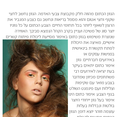
0
הגוון הכתום מהווה חלק מקבוצת צבעי האדמה. הגוון נחשב לחצי
שקוף וחצי אטום והוא מסמל בריאות ונחשב גם כצבע המגביר את
הרצון לשאוף ליותר בכל תחומי החיים. הצבע הכתום על כל גווניו
יוצר סוג של משיכה ועניין בקרב הקהל הנמצא סביבך. האווירה
שנוצרת משימוש בגוון כתום באיפור מסייעת ליכולת פיתוח קשרים
אישיים, מאיצה
את היכולת
לפתח תקשורת בינאישית
בפגישות עסקים או
באירועים חברתיים.
גוון
איפור כתום יתאים בעיקר
בעת יציאה לאירועים רבי
משתתפים מכיוון שמדובר
בצבע מואר עם שקיפות
וצלילות ועם פיגמנט השולט
בגוף הצבע. איפור כתום הינו
איפור בעל גוון ייחודי היוצר
בולטות ונבדלות בעלות
עוצמה וזוהר יוצא דופן. הגוון