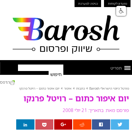
מועדון לקוחות
כניסה למערכת
תפריט
הדפס
»
»
»
פורטל היופי הישראלי Barosh
כתבות
איפור
יום איפור כתום – רויטל פרנקו
יום איפור כתום – רויטל פרנקו
פורסם מאת:
בתאריך: 21 יולי 2008