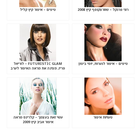
רוני פרנקל – שוורצקופף קיץ 2008
טיפים – איפור קיץ קליל
טיפים – איפור לנערות, יוסי ביטון
FUTURISTIC GLAM – לוריאל
פריז, מציגה את מראה האיפור לערב
חגיגות סילבסטר 2008
טעויות איפור
עשי זאת בעצמך – קלרינס מראה
איפור אביב קיץ 2009