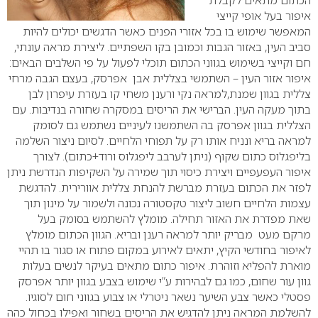
הכתום מתאים לקבלת
איפור בעל אופי קייצי
המאפשר שימוש בו בכל אזורי הפנים כאשר הדגשים יכולים להיות
סביב העין, באזור הגבות וכמובן בקו השפתיים.
ליצירת מראה עונתי,
חם וקייצי בשימוש בגווני הכתום תוכלי לפעול על פי השלבים הבאים:
איפור אזור העין – השתמשי בצללית אבן אפרסק, בעצם הגבה מרחי
צללית בגוון שמנת,למראה נקי ורענן משחי קו בעזרת עיפרון לבן
בתוך מעקה העין. הברישי את הריסים במסקרה שחורה בנדיבות. עם
הצללית בגוון אפרסק בה השתמשנו לעיניים נשתמש גם לסומק
למראה בריא ונניח אותו רק על תפוחי הלחיים. לסיום ניצור השלמה
בליפגלוס כתום שקוף (ניתן לערבב ליפגלוס ורוד+כתום).
לצורך
איפור העפעפיים ויצירת כיסוי תוך שמירה על השקיפות הנדרשת ניתן
לפזר את הכתום בעזרת מברשת להנחת צללית אוורירית. להדגשת
עצמות הלחיים חשוב ליצור טקסטורה נכונה ולשמור על מינון תוך
שאת מפדרת את האזור תחילה. מומלץ להשתמש בסומק בעל
מרקם מעט מבריק יותר למראה רענן ובריא. הגוון הכתום מומלץ
לאיפור בחודשי הקיץ, יתאים לאירוע במקום פתוח או סגור בו תהיי
מוארת להפליא וזוהרת.
איפור כתום מתאים בעיקר לנשים בעלות
גוון עור שחום, כמו גם לבהירות ע”י שימוש בצבע בגוון יותר אפרסק
פסטלי כאשר צבע השיער נשאר ניטרלי או צבוע בגווני חום לסוגיו.
להשלמת המראה ניתן להדגיש את הריסים בשחור ואפילו בכחול כהה