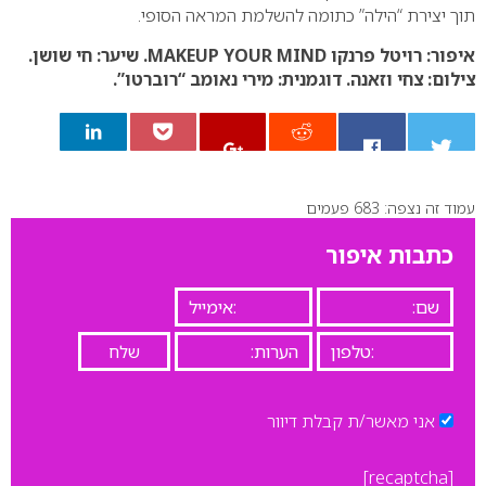
תוך יצירת “הילה” כתומה להשלמת המראה הסופי.
איפור: רויטל פרנקו MAKEUP YOUR MIND.
שיער: חי שושן.
צילום: צחי וזאנה.
דוגמנית: מירי נאומב “רוברטו”.
עמוד זה נצפה: 683 פעמים
0
כתבות איפור
אני מאשר/ת קבלת דיוור
[recaptcha]