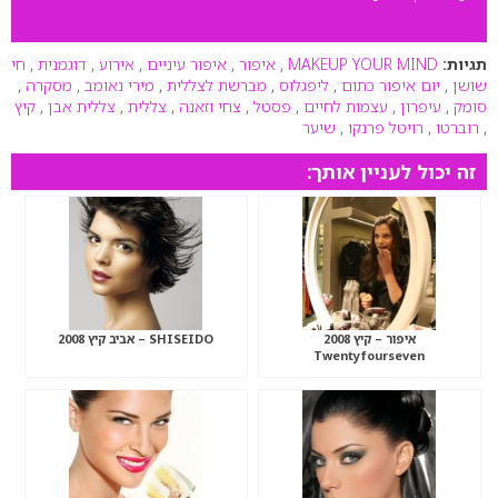
תגיות:
MAKEUP YOUR MIND
,
איפור
,
איפור עיניים
,
אירוע
,
דוגמנית
,
חי
שושן
,
יום איפור כתום
,
ליפגלוס
,
מברשת לצללית
,
מירי נאומב
,
מסקרה
,
סומק
,
עיפרון
,
עצמות לחיים
,
פסטל
,
צחי וזאנה
,
צללית
,
צללית אבן
,
קיץ
,
רוברטו
,
רויטל פרנקו
,
שיער
זה יכול לעניין אותך:
איפור – קיץ 2008
SHISEIDO – אביב קיץ 2008
Twentyfourseven