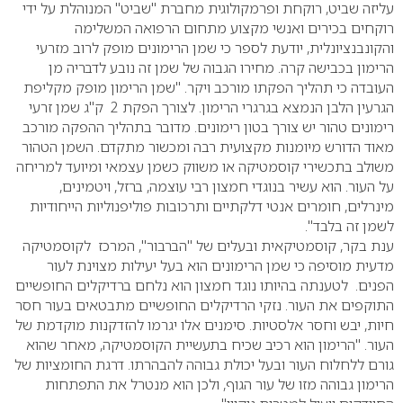
עליזה שביט, רוקחת ופרמקולוגית מחברת "שביט" המנוהלת על ידי
רוקחים בכירים ואנשי מקצוע מתחום הרפואה המשלימה
והקונבנציונלית, יודעת לספר כי שמן הרימונים מופק לרוב מזרעי
הרימון בכבישה קרה. מחירו הגבוה של שמן זה נובע לדבריה מן
העובדה כי תהליך הפקתו מורכב ויקר. "שמן הרימון מופק מקליפת
הגרעין הלבן הנמצא בגרגרי הרימון. לצורך הפקת 2 ק"ג שמן זרעי
רימונים טהור יש צורך בטון רימונים. מדובר בתהליך ההפקה מורכב
מאוד הדורש מיומנות מקצועית רבה ומכשור מתקדם. השמן הטהור
משולב בתכשירי קוסמטיקה או משווק כשמן עצמאי ומיועד למריחה
על העור. הוא עשיר בנוגדי חמצון רבי עוצמה, ברזל, ויטמינים,
מינרלים, חומרים אנטי דלקתיים ותרכובות פוליפנוליות הייחודיות
לשמן זה בלבד".
ענת בקר, קוסמטיקאית ובעלים של "הברבור", המרכז לקוסמטיקה
מדעית מוסיפה כי שמן הרימונים הוא בעל יעילות מצוינת לעור
הפנים. לטענתה בהיותו נוגד חמצון הוא נלחם ברדיקלים החופשיים
התוקפים את העור. נזקי הרדיקלים החופשיים מתבטאים בעור חסר
חיות, יבש וחסר אלסטיות. סימנים אלו יגרמו להזדקנות מוקדמת של
העור. "הרימון הוא רכיב שכיח בתעשיית הקוסמטיקה, מאחר שהוא
גורם ללחלוח העור ובעל יכולת גבוהה להבהרתו. דרגת החומציות של
הרימון גבוהה מזו של עור הגוף, ולכן הוא מנטרל את התפתחות