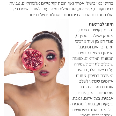
בחיינו כמו בישול, אפייה ואף הכנת קוקטילים אלכוהוליים, צביעת
בדים ועורות, קישוט ועיטור סמלים ומטבעות. לאורך השנים רק
הולכת וגוברת ההכרה ביתרונותיו וסגולותיו של הרימון.
חיוני לבריאות
"הרימון עשיר בסיבים,
מספק אשלגן, ויטמין C,
נוגדי חמצון ועוד מרכיבי
תזונה בריאים וטובים."
הרימון נמצא בקבוצת
המזונות האדומים, מזונות
שיכולים לתרום לשמירה
על בריאות הלב, הראיה
ומערכת החיסון. מזונות
אדומים שכדאי לשלב
אותם בתפריט הינם
אוכמניות, רימון, ענבים,
אבטיח, בצל אדום, גמבה,
שעועית ועגבניות" מסבירה
חלי ממן. אחד השימושים
שנחקרו רבות ותפסו