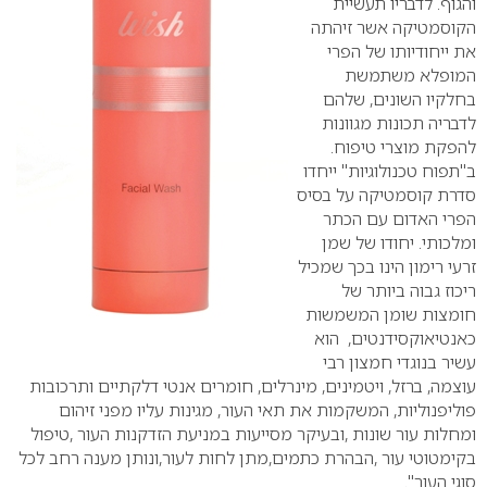
והגוף. לדבריו תעשיית
הקוסמטיקה אשר זיהתה
את ייחודיותו של הפרי
המופלא משתמשת
בחלקיו השונים, שלהם
לדבריה תכונות מגוונות
להפקת מוצרי טיפוח.
ב"תפוח טכנולוגיות" ייחדו
סדרת קוסמטיקה על בסיס
הפרי האדום עם הכתר
ומלכותי. יחודו של שמן
זרעי רימון הינו בכך שמכיל
ריכוז גבוה ביותר של
חומצות שומן המשמשות
כאנטיאוקסידנטים, הוא
עשיר בנוגדי חמצון רבי
עוצמה, ברזל, ויטמינים, מינרלים, חומרים אנטי דלקתיים ותרכובות
פוליפנוליות, המשקמות את תאי העור, מגינות עליו מפני זיהום
ומחלות עור שונות ,ובעיקר מסייעות במניעת הזדקנות העור ,טיפול
בקימטוטי עור ,הבהרת כתמים,מתן לחות לעור,ונותן מענה רחב לכל
סוגי העור".