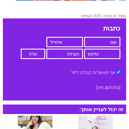
עמוד זה נצפה: 633 פעמים
0
כתבות
אני מאשר/ת קבלת דיוור
[recaptcha]
זה יכול לעניין אותך: