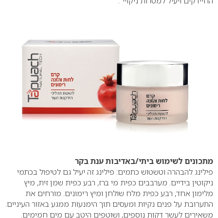
החיידקים ויעיל למטרות ניקויי".
מתכונים לשימוש ביתי/באדיבות ענת בקר
פילינג להבהרה וטשטוש כתמים: פילינג זה יעיל גם לטיפול בכתמי
ניקוטין בידיים. מערבבים כפית מי ברז, רבע כפית שמן זית, מיץ
מלימון אחד, רבע כפית מלח שולחן ומיץ רימונים. מורחים את
התערובת על פנים נקיות ומעסים תוך הימנעות ממגע באזור העיניים.
משאירים לעשר דקות נוספים, ושוטפים היטב עם מים חמימים.