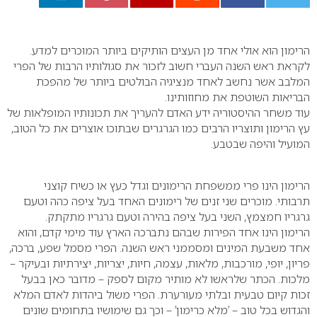
0
הרימון הוא אולי אחד מן העצים הותיקים ביותר המוכרים למדע.
לקראת ראש השנה העברי חשוב לזכור את סגולותיו הרבות של הפרי
המלבב אשר נחשב לאחד מנציגיה הבולטים ביותר של מהפכת
הבריאות השוטפת את מחוזותינו.
עוד משחר ההיסטוריה ידע האדם להעריך את תכונותיו המופלאות של
עץ הרימון ותוצריו הרבים כמו הגרגרים שבתוכו אוצרים את כל הטוב,
המועיל והיפה שבטבע.
הרימון הינו פרי ממשפחת הרימונים וגדל כעץ או כשיח קוצני
תרבותי. מוכרים שני זנים של רימונים האחד בעל ציפה כהה וטעם
גרגריו חמצמץ, השני בעל ציפה בהירה וטעם גרגריו מתקתק.
הרימון הינו אחד הפירות שבהם נתברכה הארץ עוד מימי קדם, והוא
אחד משבעת המינים ומסממני ראש השנה. הפרי מסמל שפע, ברכה,
פריון, יופי, מורכבות, מלאות, עצמה, חיות, יצריות, יצירתיות ובעיקר –
מלכות. הכתר שלראשו לא מותיר מקום לספק – מדובר כאן בבעל
זכות קיום טבעית ובלתי מעורערת. הפרי משול ביהדות לאדם המלא
והגדוש בכל טוב – ’מלא כרימון’ – וכך גם שימושיו בתחומים שונים