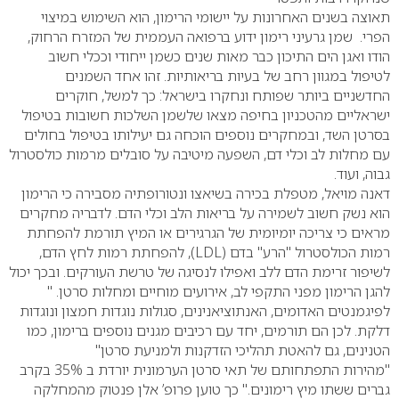
תאוצה בשנים האחרונות על יישומי הרימון, הוא השימוש במיצוי
הפרי. שמן גרעיני רימון ידוע ברפואה העממית של המזרח הרחוק,
הודו ואגן הים התיכון כבר מאות שנים כשמן ייחודי וככלי חשוב
לטיפול במגוון רחב של בעיות בריאותיות. זהו אחד השמנים
החדשניים ביותר שפותח ונחקרו בישראל: כך למשל, חוקרים
ישראליים מהטכניון בחיפה מצאו שלשמן השלכות חשובות בטיפול
בסרטן השד, ובמחקרים נוספים הוכחה גם יעילותו בטיפול בחולים
עם מחלות לב וכלי דם, השפעה מיטיבה על סובלים מרמות כולסטרול
גבוה, ועוד.
דאנה מויאל, מטפלת בכירה בשיאצו ונטורופתיה מסבירה כי הרימון
הוא נשק חשוב לשמירה על בריאות הלב וכלי הדם. לדבריה מחקרים
מראים כי צריכה יומיומית של הגרגירים או המיץ תורמת להפחתת
רמות הכולסטרול "הרע" בדם (LDL), להפחתת רמות לחץ הדם,
לשיפור זרימת הדם ללב ואפילו לנסיגה של טרשת העורקים. ובכך יכול
להגן הרימון מפני התקפי לב, אירועים מוחיים ומחלות סרטן. "
לפיגמנטים האדומים, האנתוציאנינים, סגולות נוגדות חמצון ונוגדות
דלקת. לכן הם תורמים, יחד עם רכיבים מגנים נוספים ברימון, כמו
הטנינים, גם להאטת תהליכי הזדקנות ולמניעת סרטן"
"מהירות התפתחותם של תאי סרטן הערמונית יורדת ב 35% בקרב
גברים ששתו מיץ רימונים." כך טוען פרופ’ אלן פנטוק מהמחלקה