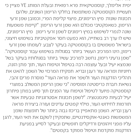
יפית אלימלך, קוסמטיקאית פרא רפואית ובעלת המותג YE מציין כי
תעשיית הקוסמטיקה משתמשת בחלקי הרימון השונים, שלהם
תכונות שונות: מיץ הרימונים, מיצוי קליפת הפרי, וכמובן שמן זרעי
הרימון, כשאפקטיבי מכולם הוא שמן זרעי הרימון. "קיימת משמעות
שונה לגמרי לשימוש במיץ רימונים לשמן זרעי רימון. מיץ הרימונים,
שיש לו ערך רב בשתייה, הוא כמעט חסר אפקטיביות בשימוש חיצוני,
בישראל משמשים בו בקוסמטיקה בעיקר לצבע. לעומתו שמן זרעי
רימון, הינו המרכיב העשיר ביותר בסגולות בשימוש עבור קוסמטיקה".
"שמן גרעיני רימון, נחשב למרכיב עשיר ביותר בסגולותיו בעיקר בשל
שנמצא יעיל ובעל עוצמה רבה בטיפול וטיפוח העור, תוך מתן הזנה,
חיוניות ומראה עור רענן ובריא. תפקידו המרכזי של השמן: להאט את
תהליכי הזדקנות העור ולשפר את מראה העור" מוסרת מרים זהבי,
נשיאת חברת כריסטינה ומוסיפה "כי שמן הרימון המשולב במוצרי
קוסמטיקה מיועד לטיפול וטיפוח עור הפנים תוך סיוע במתן פיתרון
יעיל לבעיות פיגמנטציה. "לשמן תכונות אסטרוגניות טבעיות אשר
תורמות לחידוש העור, מילוי קמטים עדינים ועזרה ביצירת מראה
רענן ובריא. השמן מתאפיין בריכוז גבוה ביותר של חומצות שומן
המשמשות כאנטי-אוקסידנטיים, שתפקידן לשקם את תאי העור, להגן
עליו מפני זיהומים ורדיקלים חופשיים ובעיקר לסייע במניעת
הזדקנות מוקדמת וטיפול ממוקד בקמטים".