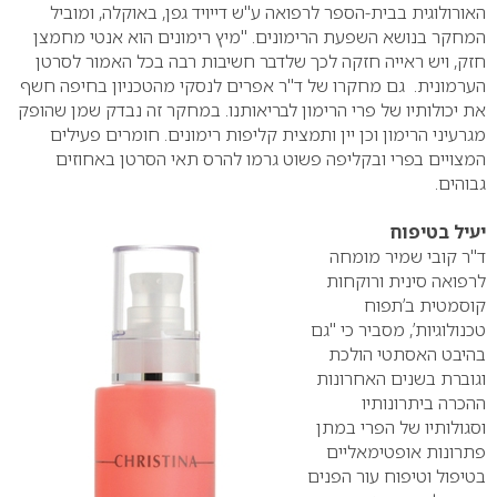
האורולוגית בבית-הספר לרפואה ע"ש דייויד גפן, באוקלה, ומוביל
המחקר בנושא השפעת הרימונים. "מיץ רימונים הוא אנטי מחמצן
חזק, ויש ראייה חזקה לכך שלדבר חשיבות רבה בכל האמור לסרטן
הערמונית. גם מחקרו של ד"ר אפרים לנסקי מהטכניון בחיפה חשף
את יכולותיו של פרי הרימון לבריאותנו. במחקר זה נבדק שמן שהופק
מגרעיני הרימון וכן יין ותמצית קליפות רימונים. חומרים פעילים
המצויים בפרי ובקליפה פשוט גרמו להרס תאי הסרטן באחוזים
גבוהים.
יעיל בטיפוח
ד"ר קובי שמיר מומחה
לרפואה סינית ורוקחות
קוסמטית ב’תפוח
טכנולוגיות’, מסביר כי "גם
בהיבט האסתטי הולכת
וגוברת בשנים האחרונות
ההכרה ביתרונותיו
וסגולותיו של הפרי במתן
פתרונות אופטימאליים
בטיפול וטיפוח עור הפנים