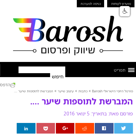
מועדון לקוחות
כניסה למערכת
תפריט
הדפס
»
»
»
פורטל היופי הישראלי Barosh
כתבות
עיצוב שיער
המברשת לתוספות שיער ….
המברשת לתוספות שיער ….
פורסם מאת:
בתאריך: 5 ינואר 2016