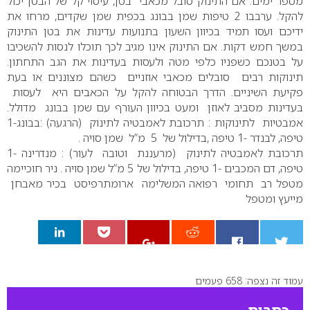
מספר ימים. אם התינוק סובל מכאבי בטן, עיסוי קל של הבטן יכול
להקל. ערבבו 2 טיפות שמן בבונג בכפית שמן שקדים, מרחו את
ידיכם ועסו תמיד בכיוון השעון בתנועות עדינות את בטן התינוק
במשך חמש דקות. אם התינוק אינו מגיב לכך תוכלו לנסות להשכיבו
על בטנכם כשפניו כלפי מטה ולעסות בעדינות את הגב התחתון.
תינוקות רבים סובלים מכאבי אוזניים כשהם מצוננים או בעת
פקיעת השיניים. הדרך הבטוחה להקל על הכאבים היא לעסות
בעדינות מסביב לאוזן ומעט בכיוון העורף עם שמן בבונג מדולל.
אמבטיות לתינוקות :
תרכובת לאמבטיה לתינוק (הרגעה) :בבונג-1
טיפה, לבנדר -1 טיפה ,בדילול של 5 מ”ל שמן סויה .
תרכובת לאמבטיה לתינוק (מרעננת וטובה לעור) : מנדרינה -1
טיפה, דם המכבים -1 טיפה, בדילול של 5 מ”ל שמן סויה .
ניר חוכיימה
מטפל רב תחומי רפואה המשלימה ארומתרפיסט בכיר מאבחן
מייעץ ומטפל
עמוד זה נצפה: 658 פעמים
0