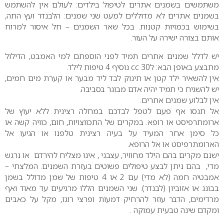
משתמשים בשמנים אתרים לטיפול בילדים:
לעולם אין להשתמש
בשמנים אתרים לא מדוללים למעט שני שמנים: הלבנדר ועץ התה,
בשימוש בכמויות קטנות. בכל שאר השמנים – חל איסור למרוח
אותם בצורה ישירה על העור.
יש לדלל שמנים אתרים תמיד לפני הוספתם למי האמבט, הדילול
מתבצע באופן הבא: ל30 cc נוסיף 4 טיפות לילד.
אין להשאיר ילד קטן או תינוק לבד ליד מבער או קערת מים חמים,
יש להשגיח כי תמיד יהיה אדם מבוגר בסביבה.
אין לבלוע שמנים אתרים.
אל תנסו אף פעם לטפל לבדכם במחלה רצינית ללא יעוץ של
ארומתרפיסט או רופא. במקרים של התכווצויות, חום, כוויה קשה או
כל סימן אחר המעיד על בעיה רצינית טלפנו או הגיעו אל
הארומתרפיסט או אל הרופא.
ישנם מקרים בהם הילד מחוויר, עצבני , אינו מצליח להירדם או נרגש
מדי, בהם ניתן לבצע טיפולים פשוטים בעזרת השמנים. המלצתי –
אמבטיה חמה (לא מדי) עם 2 או 4 טיפות של שמן מדולל בשמן
בבונג או אזוביון (לבנדר). שני השמנים הללו מרגיעים עד מאוד ואף
מרדימים, הדבר עוזר להרחיק דמעות ופרצי רוגז, מקל על כאבים
ומקדם שינה טבעית עמוקה .