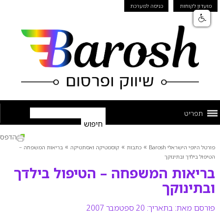
מועדון לקוחות
כניסה למערכת
תפריט
הדפס
»
»
»
פורטל היופי הישראלי Barosh
כתבות
קוסמטיקה ואסתטיקה
בריאות המשפחה –
הטיפול בילדך ובתינוקך
בריאות המשפחה – הטיפול בילדך
ובתינוקך
פורסם מאת:
בתאריך: 20 ספטמבר 2007