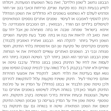
הבבונג נחשב ל”שמן הילדים”, זאת בשל השפעתו המעודנת, ויכולתו
לסייע בבעיות רבות כמו פקיעת שניים, פריחות וכאבי בטן. אני חוזר
ומדגיש לעולם לא נשתמש בשמנים לא מדוללים את השמן המדולל
ניתן להוסיף לאמבט או לעיסוי . שמנים אתרים נוספים המתאימים
לטיפולים בילדים הם הוורד , הבנזואין , דם המכבים והמנדרינה. כל
אימא בישראל שמחה שבנה או בתה מוציא/ה שן, אבל יחד עם
זאת כואב לה לראות את בנה או בתה סובל בעת פקיעת השניים.
השמן היעיל ביותר להקלה הוא הבבונג ואחריו האזוביון (לבנדר).
סימנים מקדימים של פקיעת שן הם אדמומיות בלחי התינוק, חוסר
מנוחה ובכי רב. השמנים האתרים עשויים להפחית את אי הנוחות.
שמן הבבונג הגרמני הוא הטוב ביותר לכך .השיטה הטובה ביותר היא
לעסות את לחיו של התינוק בשמן בבונג מדולל. ערבבו טיפה או
שתיים ולא יותר! בבקבוק 5 מ”ל (שווה ערך לכפית קטנה) הוסיפו שמן
נשא ועסו בעדינות את הלחי. חשוב להקפיד את אמצעי הזהירות
אותם פירטתי לעיל . תינוק ששיניו פוקעות עלול להתקשות להירדם
ולכן טיפת שמן הלבנדר או בבונג (מדולל) על הסדין או על פיג’מת
התינוק תעזור כאן.דרך בטוחה ויעילה לשימוש בשמנים אתרים נגד
שיעול, הצטננות ובעיות אחרות בדרכי הנשימה בקרב תינוקות, היא
טפטוף טיפת שמן איד על הסדין בעריסה כך שבזמן השינה התינוק
ינשום את השמן המתאדה. שיטה זו בטוחה גם עם תינוקות בני