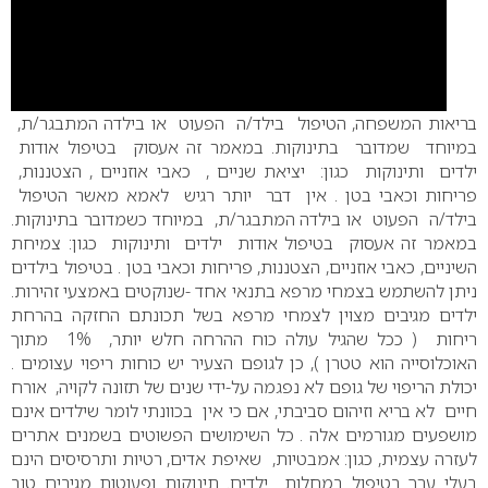
בריאות המשפחה, הטיפול בילד/ה הפעוט או בילדה המתבגר/ת,
במיוחד שמדובר בתינוקות. במאמר זה אעסוק בטיפול אודות
ילדים ותינוקות כגון: יציאת שניים , כאבי אוזניים , הצטננות,
פריחות וכאבי בטן .
אין דבר יותר רגיש לאמא מאשר הטיפול
בילד/ה הפעוט או בילדה המתבגר/ת, במיוחד כשמדובר בתינוקות.
במאמר זה אעסוק בטיפול אודות ילדים ותינוקות כגון: צמיחת
השיניים, כאבי אוזניים, הצטננות, פריחות וכאבי בטן . בטיפול בילדים
ניתן להשתמש בצמחי מרפא בתנאי אחד -שנוקטים באמצעי זהירות.
ילדים מגיבים מצוין לצמחי מרפא בשל תכונתם החזקה בהרחת
ריחות ( ככל שהגיל עולה כוח ההרחה חלש יותר, 1% מתוך
האוכלוסייה הוא טטרן ), כן לגופם הצעיר יש כוחות ריפוי עצומים .
יכולת הריפוי של גופם לא נפגמה על-ידי שנים של תזונה לקויה, אורח
חיים לא בריא וזיהום סביבתי, אם כי אין בכוונתי לומר שילדים אינם
מושפעים מגורמים אלה . כל השימושים הפשוטים בשמנים אתרים
לעזרה עצמית, כגון: אמבטיות, שאיפת אדים, רטיות ותרסיסים הינם
בעלי ערך בטיפול במחלות ילדים. תינוקות ופעוטות מגיבים טוב