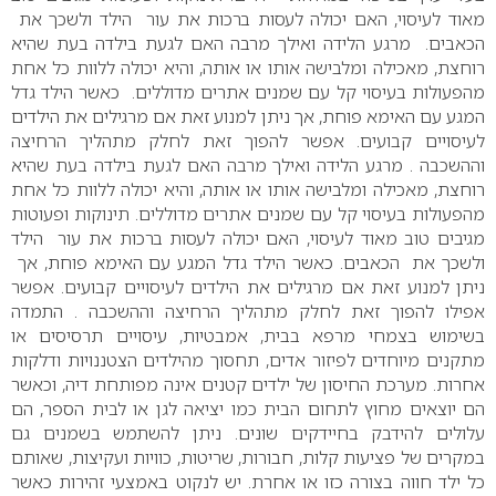
מאוד לעיסוי, האם יכולה לעסות ברכות את עור הילד ולשכך את
הכאבים. מרגע הלידה ואילך מרבה האם לגעת בילדה בעת שהיא
רוחצת, מאכילה ומלבישה אותו או אותה, והיא יכולה ללוות כל אחת
מהפעולות בעיסוי קל עם שמנים אתרים מדוללים. כאשר הילד גדל
המגע עם האימא פוחת, אך ניתן למנוע זאת אם מרגילים את הילדים
לעיסויים קבועים. אפשר להפוך זאת לחלק מתהליך הרחיצה
וההשכבה . מרגע הלידה ואילך מרבה האם לגעת בילדה בעת שהיא
רוחצת, מאכילה ומלבישה אותו או אותה, והיא יכולה ללוות כל אחת
מהפעולות בעיסוי קל עם שמנים אתרים מדוללים. תינוקות ופעוטות
מגיבים טוב מאוד לעיסוי, האם יכולה לעסות ברכות את עור הילד
ולשכך את הכאבים. כאשר הילד גדל המגע עם האימא פוחת, אך
ניתן למנוע זאת אם מרגילים את הילדים לעיסויים קבועים. אפשר
אפילו להפוך זאת לחלק מתהליך הרחיצה וההשכבה . התמדה
בשימוש בצמחי מרפא בבית, אמבטיות, עיסויים תרסיסים או
מתקנים מיוחדים לפיזור אדים, תחסוך מהילדים הצטננויות ודלקות
אחרות. מערכת החיסון של ילדים קטנים אינה מפותחת דיה, וכאשר
הם יוצאים מחוץ לתחום הבית כמו יציאה לגן או לבית הספר, הם
עלולים להידבק בחיידקים שונים. ניתן להשתמש בשמנים גם
במקרים של פציעות קלות, חבורות, שריטות, כוויות ועקיצות, שאותם
כל ילד חווה בצורה כזו או אחרת.
יש לנקוט באמצעי זהירות כאשר