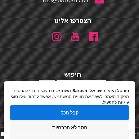
הצטרפו אלינו
חיפוש
חיפוש
פורטל היופי הישראלי Barosh
משתמשים בעוגיות כדי להבטיח
מדיניות פרטיות
תפקוד האתר ולשפר את חוויית המשתמש. אפשר לבחור אילו סוגי
עוגיות להפעיל.
קבל הכל
הסר לא הכרחיות
החלקות שיער
|
תאורה לבית
|
פאות ותוספות שיער
|
נייל סטודיו
|
תוספות שיער
|
שף פרטי
|
כ
סאות