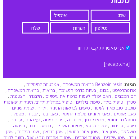
כתבות
אני מאשר/ת קבלת דיוור
[recaptcha]
תגיות:
Benzoin resin בריאות המשפחה
,
אמבטיות לתינוקות
,
ארומתרפיסט
,
בבונג
,
בעיות בדרכי הנשימה
,
בריאות
,
בריאות המשפחה
,
דם המכבים
,
האם יכולה לעסות ברכות את עיסויים
,
הלבנדר
,
הצטננות
,
טטרן
,
טיפול בילד
,
טיפול בילדים
,
טיפול במחלות ילדים. תינוקות ופעוטות
מגיבים טוב מאוד לעיסוי
,
טיפים לבריאות התינוק
,
ילדה
,
יציאת שניים
,
כאבי אוזניים
,
כאבי אוזניים פיג’מת התינוק
,
כאבי בטן
,
לבנדר
,
מטפל
,
מטפל רב תחומי
,
מכאבי בטן
,
מנדרינה
,
ניר חוכיימה
,
עץ התה
,
עריסה
,
פעוט
,
פריחות
,
צמחי מרפא
,
צמיחת השיניים
,
רופא
,
ריחות
,
רפואה
משלימה
,
שמן איד
,
שמן אתרי בנזואין
,
שמן בנזואין
,
שמן הילדים
,
שמן
וורד
,
שמן שקדים
,
שמנים אתרים
,
שמנים אתרים נגד שיעול
,
תזונה לקויה