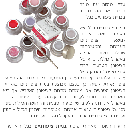
עדיין מהווה את מירב
השוק,
אז מה מיוחד
בבניית ציפורניים בג’ל?
בניית ציפורניים בג’ל היא
באמת גישה אחרת
לנושא הציפורניים
הארוכות והמטופחות
שכולנו רוצות. הבנייה
באקריל כוללת שיוף של
הציפורן הטבעית לכדי
עובי מינימלי והדבקה של
ציפורני פלסטיק על גבי הציפורן הטבעית. כל המבנה הזה מצופה
ציפוי אקריל קשיח וכך בעצם מבוצעת בניית ציפורניים באקריל.
הציפורן הטבעית אכן צומחת מתחת לציפורן האקריל, אך היא
משויפת ודקה מכדי לעמוד בזכות עצמה. עובי הציפורן הבנויה
באקריל אינו דומה לעובי של ציפורן טבעית והתחושה הכללית שונה
מזו של ציפורניים טבעיות ארוכות ומטופחות. היתרון הגדול – חוזק
ועמידות. הציפורניים הבנויות באקריל חזקות ועמידות.
הרעיון העומד מאחורי שיטת
בניית ציפורניים
בג’ל הוא עזרה