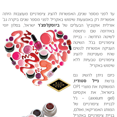
0
עד לפני מספר שנים, האפשרות להציג ציפורניים מעוצבות היתה
אפשרית רק באמצעות שימוש באקריל. לפני מספר שנים ביקרה גב’
אורלית אוקוביץ’ הבעלים של
ביוסקלפצ’ר
ישראל, בסלון יופי
באירופה שם
נחשפה
לשיטה החדשה – בניית
ציפורניים בג’ל. השיטה
העניקה אפשרות לנשים
שהיו מעוניינות להציג
ציפורניים טבעיות ללא
שימוש באקריל.
כיום ניתן להשיג גם
ברשת
נייל סטודיו
,
המשווקת את מוצרי
OPI
בישראל, את אקסיום
(
axxium gel
) – ג’ל
לבניית ציפורניים של
המותג האמריקאי,
ואולם,
בניית ציפורניים באקריל