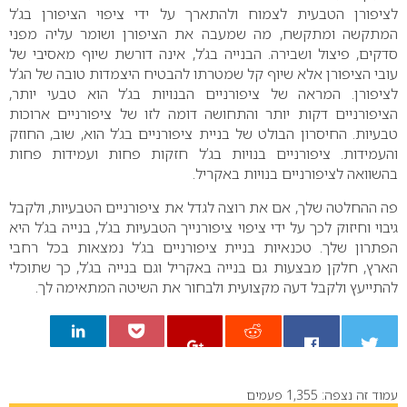
לציפורן הטבעית לצמוח ולהתארך על ידי ציפוי הציפורן בג’ל
המתקשה ומתקשח, מה שמעבה את הציפורן ושומר עליה מפני
סדקים, פיצול ושבירה. הבנייה בג’ל, אינה דורשת שיוף מאסיבי של
עובי הציפורן אלא שיוף קל שמטרתו להבטיח היצמדות טובה של הג’ל
לציפורן. המראה של ציפורניים הבנויות בג’ל הוא טבעי יותר,
הציפורניים דקות יותר והתחושה דומה לזו של ציפורניים ארוכות
טבעיות. החיסרון הבולט של בניית ציפורניים בג’ל הוא, שוב, החוזק
והעמידות. ציפורניים בנויות בג’ל חזקות פחות ועמידות פחות
בהשוואה לציפורניים בנויות באקריל.
פה ההחלטה שלך, אם את רוצה לגדל את ציפורניים הטבעיות, ולקבל
גיבוי וחיזוק לכך על ידי ציפוי ציפורנייך הטבעיות בג’ל, בנייה בג’ל היא
הפתרון שלך. טכנאיות בניית ציפורניים בג’ל נמצאות בכל רחבי
הארץ, חלקן מבצעות גם בנייה באקריל וגם בנייה בג’ל, כך שתוכלי
להתייעץ ולקבל דעה מקצועית ולבחור את השיטה המתאימה לך.
עמוד זה נצפה: 1,355 פעמים
0