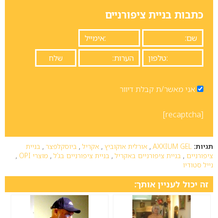
כתבות בניית ציפורניים
אני מאשר/ת קבלת דיוור
[recaptcha]
תגיות:
AXXIUM GEL
,
אורלית אוקוביץ
,
אקריל
,
ביוסקלפצר
,
בניית
ציפורניים
,
בניית ציפורניים באקריל
,
בניית ציפורניים בג’ל
,
מוצרי OPI
,
נייל סטודיו
זה יכול לעניין אותך: