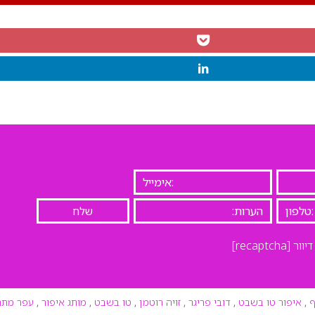
יוור
[recaptcha]
ף
,
איפור טו בשבט
,
דובי פריגר
,
זויה רוטמן
,
טו בשבט
,
מותג איפור
,
עפר מתת