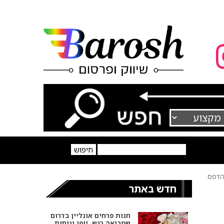
דפס
חדש באתר
חנות פרחים אונליין בדרום
שמביאה רגש, יופי ונוחות