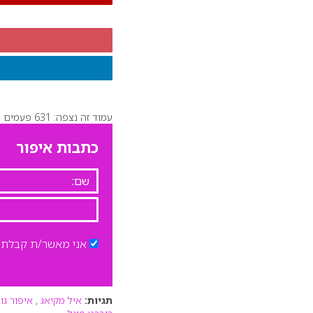
עמוד זה נצפה: 631 פעמים
כתבות איפור
אני מאשר/ת קבלת ד
תגיות:
איל מקיאג
,
איפור גו