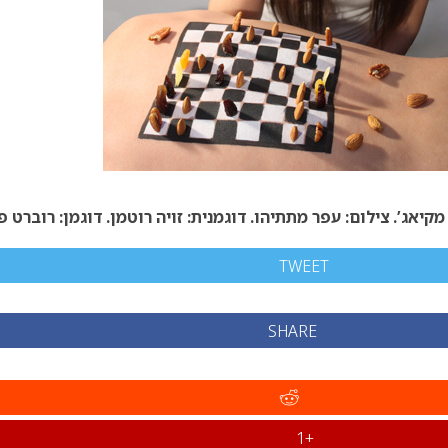
מקיאג’.
צילום: עפר מתתיהו.
דוגמנית: זויה רוטמן.
דוגמן: רוברט פו
TWEET
SHARE
+1