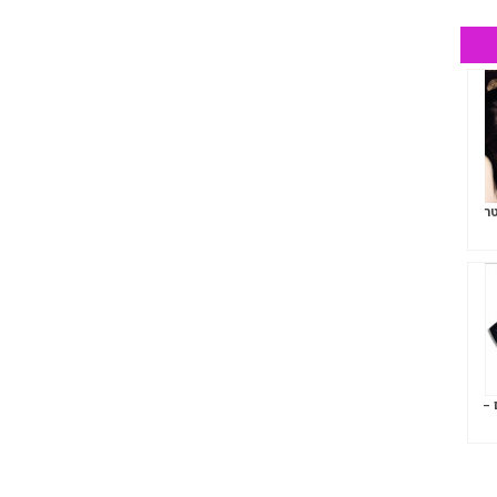
טר
 –