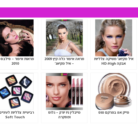
איל מקיאג’ משיקה צלליות
מראה איפור כלה קיץ 2009
מראות איפור – סילבס
אבקה HD-High
– איל מקיאג’
2010
Definition
מייק אפ במרקם מוס
מייבלין ניו יורק – גלוס
רביעיית צלליות לעיניים
ומסקרה
Soft Touch