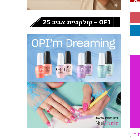
OPI – קולקציית אביב 25
יהו
,