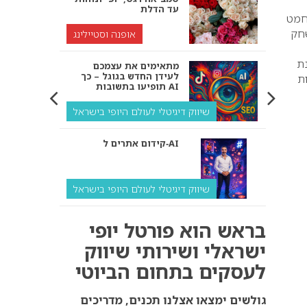
עד הדלת
חמט
שחק
אופנה וסטיילינג
ת
מתאימים את עצמכם
לעידן החדש בגוגל – כך
ת
תופיעו בתשובות AI
שיווק דיגיטלי לעולם היופי בישראל
קידום אתרים ל‑AI
שיווק דיגיטלי לעולם היופי בישראל
איך מנועי AI “חושבים” –
בראש הוא פורטל יופי
ולמה העסק שלך צריך
להתאים את עצמו אליהם?
ישראלי ושירותי שיווק
לעסקים בתחום הביוטי
שיווק דיגיטלי לעסקים
קידום ל‑AI לעומת קידום
גולשים ימצאו אצלנו תכנים, מדריכים