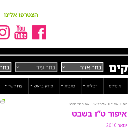
הצטרפו אלינו
קים
אינדקס
רכילות
כתבות
מידע בראש
צרו קשר
ה
»
»
בות
איפור
איל מקיאג’ – איפור ט”ו בשבט
איפור ט”ו בשבט