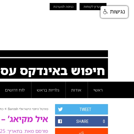
מועדון לקוחות
כניסה למערכת
נגישות
חיפוש באינדקס עס
ראשי
אודות
גלריות בראש
לוח דרושים
»
פורטל היופי הישראלי Barosh
כת
TWEET
איל מקיאג’ – 
SHARE
0
פורסם מאת:
בתאריך: 25 ינואר 2010