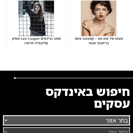
שבוע של פופ אפ – קונספט סטור
מותג הג’ינסים Lee Cooper משיק
בדיזנגוף סנטר
קולקצייה חדשה
חיפוש באינדקס
עסקים