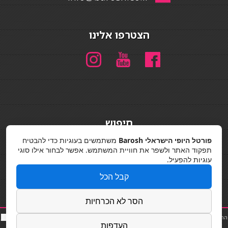
הצטרפו אלינו
חיפוש
חיפוש
פורטל היופי הישראלי Barosh
משתמשים בעוגיות כדי להבטיח
תפקוד האתר ולשפר את חוויית המשתמש. אפשר לבחור אילו סוגי
מדיניות פרטיות
עוגיות להפעיל.
קבל הכל
הסר לא הכרחיות
החלקות שיער
|
תאורה לבית
|
פאות ותוספות שיער
|
נייל סטודיו
|
תוספות שיער
|
שף פרטי
|
כ
סאות
העדפות
בר
|
קוסמטיקאית
|
כסא בר
|
פאות
|
קורס בניית ציפורניים
|
Powered by Barosh