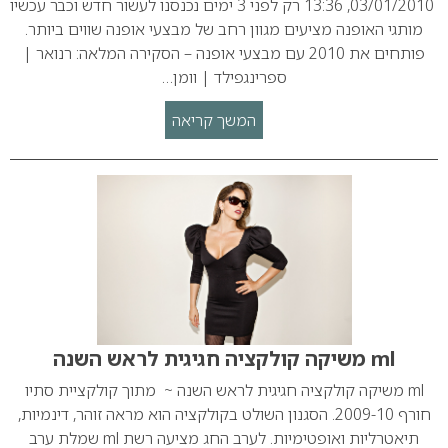
03/01/2010, 13:36 רק לפני 3 ימים נכנסנו לעשור חדש וכבר עכשיו
מותגי האופנה מציעים מגוון רחב של מבצעי אופנה שווים ביותר.
פותחים את 2010 עם מבצעי אופנה – הסקירה המלאה: רנואר |
ספרינגפילד | וומן…
המשך קריאה
ml משיקה קולקציה חגיגית לראש השנה
ml משיקה קולקציה חגיגית לראש השנה ~ מתוך קולקציית סתיו
חורף 2009-10. הסגנון השולט בקולקציה הוא מראה זוהר, דינמיות,
תיאטרליות ואופטימיות. לערב החג מציעה רשת ml שמלת ערב