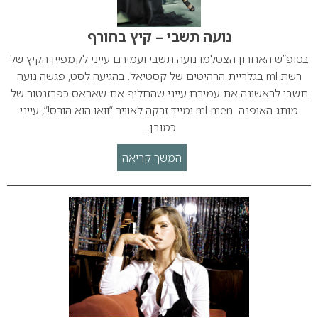
נועה תשבי – קיץ בחורף
בסופ”ש האחרון הצטלמו נועה תשבי ועמירם עייני לקמפיין הקיץ של
רשת ml בגלריית הרהיטים של קסטיאל. בהגיעה לסט, פגשה נועה
תשבי לראשונה את עמירם עייני שהחליף את שאראס כפרזנטור של
מותג האופנה ml-men ומייד זרקה לאוויר “וואו הוא הורס!”, עייני
כמובן…
המשך קריאה