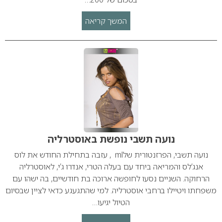
המשך קריאה
נועה תשבי נופשת באוסטרליה
נועה תשבי, הפרזנטורית שלml , עזבה בתחילת החודש את לוס
אנג’לס והמריאה ביחד עם בעלה הטרי, אנדרו ג’י, לאוסטרליה
הרחוקה. השניים נסעו לחופשה ארוכה בת חודשיים, בה ישהו עם
משפחתו ויטיילו ברחבי אוסטרליה. למי שהתגעגע כדאי לציין שבסיום
הטיול יגיעו…