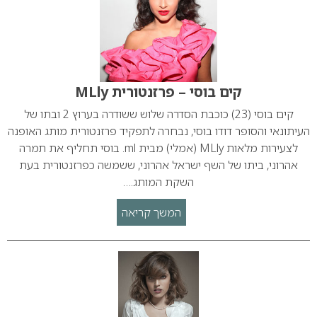
קים בוסי – פרזנטורית MLly
קים בוסי (23) כוכבת הסדרה שלוש ששודרה בערוץ 2 ובתו של
העיתונאי והסופר דודו בוסי, נבחרה לתפקיד פרזנטורית מותג האופנה
לצעירות מלאות MLly (אמלי) מבית ml. בוסי תחליף את תמרה
אהרוני, ביתו של השף ישראל אהרוני, ששמשה כפרזנטורית בעת
השקת המותג.…
המשך קריאה