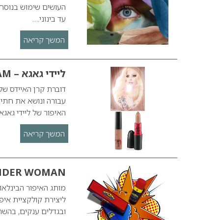
העושים שימוש בנוסח
עד בינוני.…
המשך קריאה
ליידי גאגא – VIVA GLAM
עבורה ונושא את חתימ
האיפור של ליידי גאגא
המשך קריאה
ONDER WOMAN
ליצירת קולקציית איפו
ובגדלים ענקים, בהש