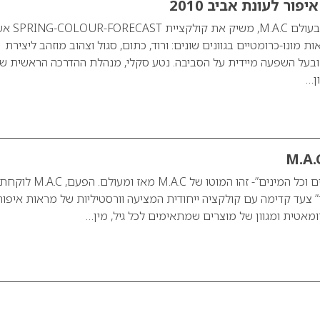
מותג האיפור המוביל בעולם M.A.C, משיק את 
ונו-כרומטיים בגוונים שונים: ורוד, כתום, סגול וצהוב מוזהב ליצירת
 ובעל השפעה מיידית על הסביבה. נטע סקלי, מנהלת ההדרכה הראשית ש
“כל הגילאים, כל הגזעים וכל המינים”- זהו המוטו של M.A.C מ
” צעד קדימה עם קולקציה ייחודית המציעה וורסטיליות של מראות איפור
ומאטית ומגוון של מוצרים שמתאימים לכל גיל, מין…