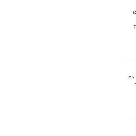
קולקציית SPRING-COLOUR-FORECAST אשר
ל
אז ומעולם. הפעם, M.A.C לוקחת את