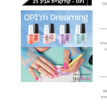
OPI – קולקציית אביב 25
וף
Viva– של M.A.C שעוצב במיוחד
ה
WONDER-WO
וחד