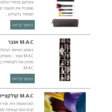
והגלאם מחדרי ההלבש
שגונבת את ההצגה: קי
תסתדר בלעדיהן.…
המשך קריאה
M.A.C אובר
מזמין את לקוחותיו ב
M.A.C…
המשך קריאה
M.A.C קולקציית איפור FLIGHTY