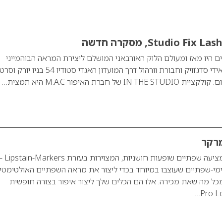
ים היו מאז ומעולם הלוק האורבאני המושלם ליצירת המראה הבוהמייני
האולטימטיבי, החל מאידי סדג’וויק וחבורת וורהול דרך המועדון האגדי סטודיו 54 בניו יורק 
מותג האיפור M.A.C מציעה שפתיים שופעות חושניות, המצוירות ב
י-שפתיים שעוצבו במיוחד בכדי ליצור את מראה השפתיים האולטימטיב
כל מה שאת מכירה. אלו הם הכלים שלך ליצור איפור בצורה חופשית