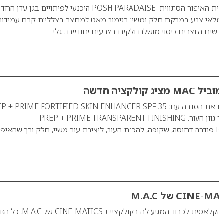
משיקה את קולקציית האיפור הסתווית POSH PARADAISE היכנעי לפיתויים בגן 
ים מלאי צבע במרקם חלק ומשיי בגימור מאט למחצה בצלליות קרם עמידו
ים היוצרים כיסוי מושלם ולקים בצבעים יחודיים . גלי…
לקציה חדשה
עכשיו אנחנו מרחיבים את הסדרה עם: + PRIME FORTIFIED SKIN ENHANCER SPF 35
המסייע לתיקון ושיפור גוון העור. PREP + PRIME TRANSPARENT FINISHING
POWDER/PRESSED פודרה דחוסה, שקופה, להכנת העור, ליצירת עור משיי, חלק ורך שהאיפ
ב-2011 זוכה הוליווד הקלאסית לכבוד המגיע לה בקולקציית -MATICS