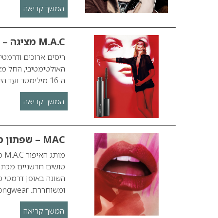
המשך קריאה
M.A.C מציגה – Studio Fix Lash, מסקרה חדשה
ריסים ארוכים ודרמטי
ה-16 מילימטר ועד היום. קולקציית IN THE STUDIO של חברת האיפור M.A.C היא תמצית…
המשך קריאה
MAC – שפתון מרקר
טושים חדשניים מכתימ
השונה באופן דרמטי מ
ומשוחררת. Pro Longwear…
המשך קריאה