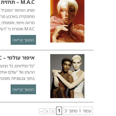
M.A.C – תחזית איפור לעונת אביב 2010
מתמקדת בארבע מראות מ
מראה אישי, אומנותי,
M.A.C אומרת כי “רעיון…
המשך קריאה
איפור עולמי – M.A.C
הרעיון של “עולם אחד
בתוך צבעוניות מונוכר
המשך קריאה
עמוד 1 מתוך 3
1
»
3
2