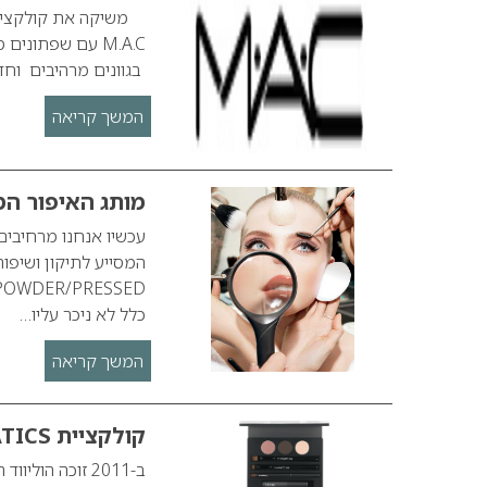
M.A.C עם שפתונ
בגוונים מרהיבים וחדש
המשך קריאה
מותג האיפור המוביל MAC מציג קו
כלל לא ניכר עליו…
המשך קריאה
קולקציית CINE-MATICS של M.A.C