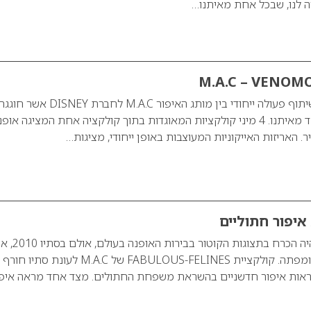
ה לנו, שבכל אחת מאיתנו…
M.A.C – VENOM
קולקציה חדשה פרי שיתוף פעולה ייחודי בין מותג האיפור M.A.C ל
הצד האפל של כל אחד מאיתנו. 4 מיני קולקציות המאוגדות בתוך קולקציה אחת המציגה או
. האריזות האייקוניות המעוצבות באופן ייחודי, מציגות…
איפור בסגנון חתולי, היה הכרח בתצוגות הקוטור בבירות האופנ
עדים לטוויסט מודרני ומפתה. קולקציית FABULOUS-FELINES של M.A.C לעונת סתיו חורף
2010, מציגה 3 מראות איפור חדשניים בהשראת משפחת החתולים. מצד אחד מראה איפ