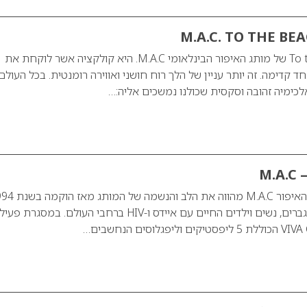
קולקציית To the Beach של מותג האיפור הבינלאומי M.A.C. היא קולקציה אשר לוקחת את
קדימה. זה יותר עניין של הלך רוח חושני ואווירה רומנטית. בכל העולם
לכימיה זהובה וסקסית שכולנו נמשכים אליה:…
M.A.C 
קרן האיידס של מותג האיפור M.A.C מהווה את הלב
מתוך מטרה לתמוך בגברים, נשים וילדים החיים עם איידס ו-HIV ברחבי העולם. במסג