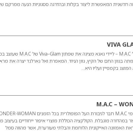
ה חדשנית המאפשרת ליצור בקלות ובהדרגה ססגוניות הנעה ממרקם שק
דוברת קרן האיידס של M.A.C – ליידי גאגא מציגה את שפתון Glam
תה בגוון החם של הקיץ, גוון הניוד. המאפרת ואל גארלנד יצרה את מרא
 המוצג בקמפיין ועליו היא…
M.A.C – W
מותג האיפור הבינלאומי M.A.C חבר לגיבורת העל הפופולרית בכל הזמנים MAN
ר במהדורה מוגבלת. הקולקציה הכוללת מוצרי איפור ייחודיים בעיצוב מי
ראת האמזונה האייקונית הלוחמת והבלתי מעורערת, אשר מהווה סמל