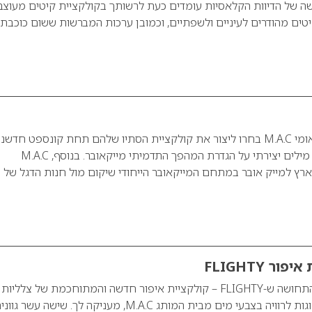
ה של הדיוות הקלאסיות עומדים כעת לרשותך בקולקציית קיטים מעוצ
טים מהודרים לעיניים ולשפתיים, וכמובן ערכות המברשות ששום כוכבת
במותג האיפור הבינלאומי M.A.C בחרו ליצור את קולקציית הסתיו שלהם תחת קונספט חדשני
M.A.C אובר – משחק מילים יצירתי על הגדרת המהפך התדמיתי מייקאובר. בנוסף, M.A.C
ארץ למייק אובר במתחם המייקאובר הייחודי שיקום מול חנות הדגל של
התרוממות רוח, זוהי התחושה ש-FLIGHTY – קולקציית איפור חדשה והמתוחכמת של צלליות
קרם-מוס קצפיות ספוגות לרוויה בצבעי מים מבית המותג M.A.C, מעניקה לך. שישה עשר גו