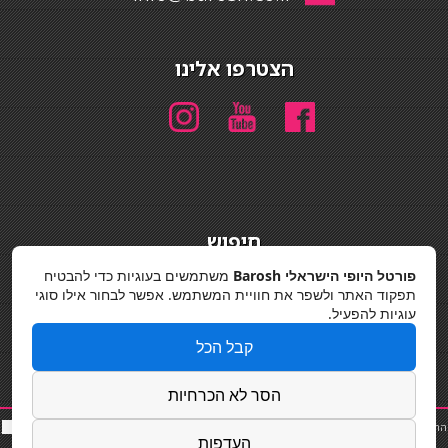
הצטרפו אלינו
חיפוש
חיפוש
פורטל היופי הישראלי Barosh
משתמשים בעוגיות כדי להבטיח
תפקוד האתר ולשפר את חוויית המשתמש. אפשר לבחור אילו סוגי
מדיניות פרטיות
עוגיות להפעיל.
קבל הכל
הסר לא הכרחיות
החלקות שיער
|
תאורה לבית
|
פאות ותוספות שיער
|
נייל סטודיו
|
תוספות שיער
|
שף פרטי
|
כ
סאות
העדפות
בר
|
קוסמטיקאית
|
כסא בר
|
פאות
|
קורס בניית ציפורניים
|
Powered by Barosh