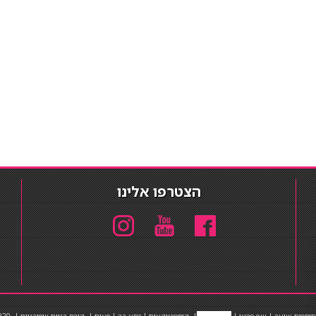
הצטרפו אלינו
תוספות שיער
|
שף פרטי
|
כ
סאות בר
|
קוסמטיקאית
|
כסא בר
|
פאות
|
קורס בניית ציפורניים
|
Powered by Barosh
020