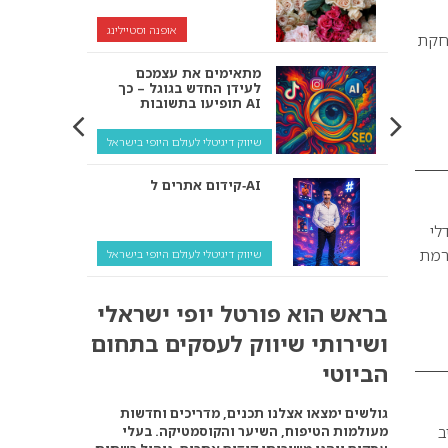
אופנה וסטיילינג
שחקת
מתאימים את עצמכם
לעידן החדש בגוגל – כך
תופיעו בתשובות AI
שיווק דיגיטלי לעולם היופי בישראל
קידום אתרים ל‑AI
לי
ם רמת
שיווק דיגיטלי לעולם היופי בישראל
איך מנועי AI “חושבים” –
בראש הוא פורטל יופי ישראלי
ולמה העסק שלך צריך
להתאים את עצמו אליהם?
ושירותי שיווק לעסקים בתחום
שיווק דיגיטלי לעסקים
הביוטי
קידום ל‑AI לעומת קידום
גולשים ימצאו אצלנו תכנים, מדריכים וחדשות
רגיל: איפה הכסף נמצא
ב
מעולמות הטיפוח, השיער והקוסמטיקה. בעלי
באמת?