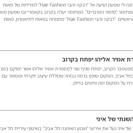
הרקדנית והשחקנית רונה-לי שמעון הגיעה אל “רבקה זהבי Hair Fashion” למדידות של פאות
המחזמר “סיפור הפרברים”. המחזמר יעלה בקרוב בקאמרי ובו שמעון מ
את אחד התפקידים הראשיים. “רבקה זהבי Hair Fashion” מתמחה בפאות לתיאטרון, פאות
ת אמיר אליהו יפתח בקרוב
טמבר הקרוב, יפתח סניף שני למספרת אמיר אליהו אשר ימוקם במגד
ד רח’ אורי לסר 12 בתל אביב. המקום שופץ ברמה גבוהה שכוללת עיצוב יוקרתי ומפואר ע
רת על המקום יפה וחמים בדיוק…
שנתי של איגי
של איגי נעל את אירועי “שבוע האופנה תל אביב” בשיטוף עיריית תל אבי