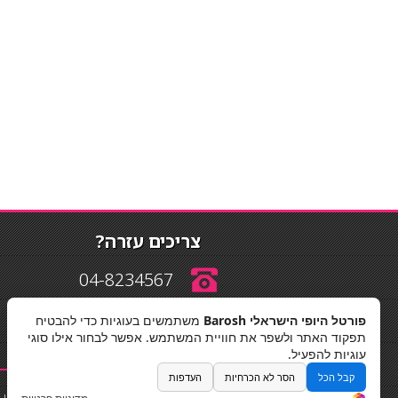
צריכים עזרה?
04-8234567
פורטל היופי הישראלי Barosh
משתמשים בעוגיות כדי להבטיח
info@barosh.co.il
תפקוד האתר ולשפר את חוויית המשתמש. אפשר לבחור אילו סוגי
עוגיות להפעיל.
קבל הכל
הסר לא הכרחיות
העדפות
החלקות שיער
|
תאורה לבית
|
פאות ותוספות שיער
|
נייל סטודיו
|