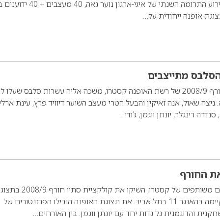
יפו, אירח אמש את אירוע התרומה השנתי של איגי-ארגון נוער גאה, 0
וגת אופנה ייחודית על…
הסלבס מתייצבים
תצוגת אופנת סתיו חורף 2008/9 של רשת האופנה קסטרו, משכה אליה עשרות סלבס שעלו 
נמל ת”א. ניצה שאול, אנה זאיקין והבעל הטרי מעצב השיער דיוויד פרץ, עינת ארלי
סנדרה רינגלר, יונתן ווגמן, ג’ודי…
ת החורף
אתי וגבי רוטר, מנכ”לים משותפים של קסטרו, השיקו את קולקציית סתיו חור
אופנה מרהיבה שהתקיימה בהאנגר 11 בתל אביב. את תצוגת האופנה הובילו הפרזנטורים של
קנית והדוגמנית גל גדות יחד עם יונתן ווגמן. בין האורחים…