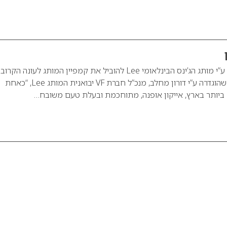
רונה לי שמעון נבחרה ע”י מותג הג’ינס הבינלאומי Lee להוביל את קמפיין המותג לעונה הקרו
רונה לי נבחרה לאחר שהוגדרה ע”י דורון מחלב, מנכ”ל חברת VF יבואנית המותג Lee, “כאחת
יותר בארץ, אייקון אופנה, מתוחכמת ובעלת טעם משובח…