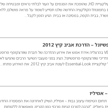
פלורמר משיקה את קולקציית HD, שהופכת את הפגמים על העור לבלתי נראים ומבטיחה של
 בתמונות! הקולקציה החדשה שלנו תסייע לשמור על מראה מושלם, ללא
במשרד, בבית הקפה, במסיבה או בבית. הגיע הזמן לקבל…
ונל – הדרכת אביב קיץ 2012
מתחם האירועים VEGA בהרצליה אירח אמש את אירוע ההדרכה של חברת שוורצקופף פרופש
מדריכי שוורצקופף פרופשיונל, הציג בפני מעצבי השיער הרבים שהגיעו לאי
ב קיץ 2012. את האירוע פתחו…
– אמיליו
תחום הטיפוח עיצוב גבות – אמיליו, השיק לאחרונה את המספרה החד
ית ביאליק. “קרבה למרכז קניות מרכזי כמו הקריון, מאפשרת ללקוחות