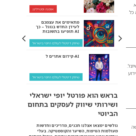
א
אופנה וסטיילינג
 כל
מתאימים את עצמכם
לעידן החדש בגוגל – כך
תופיעו בתשובות AI
שיווק דיגיטלי לעולם היופי בישראל
קידום אתרים ל‑AI
יונל.
רוע
שיווק דיגיטלי לעולם היופי בישראל
איך מנועי AI “חושבים” –
בראש הוא פורטל יופי ישראלי
ולמה העסק שלך צריך
להתאים את עצמו אליהם?
ושירותי שיווק לעסקים בתחום
שיווק דיגיטלי לעסקים
הביוטי
קידום ל‑AI לעומת קידום
גולשים ימצאו אצלנו תכנים, מדריכים וחדשות
שה
רגיל: איפה הכסף נמצא
מעולמות הטיפוח, השיער והקוסמטיקה. בעלי
באמת?