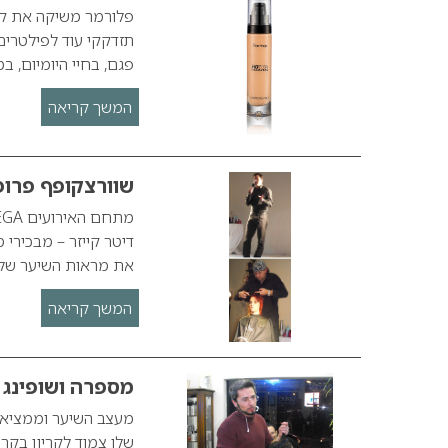
תזדקקי עוד לפילטרים
פגם, בחיי היומיום, 
המשך קריאה
שוורצקופף פרופשי
דיטר קייזר – מבכירי 
את מראות השיער של קולקציית Essential-Look לעונת אבי
המשך קריאה
מספרה ושופינג 
מעצב השיער וממציא 
שלו צמוד לקריון בקר