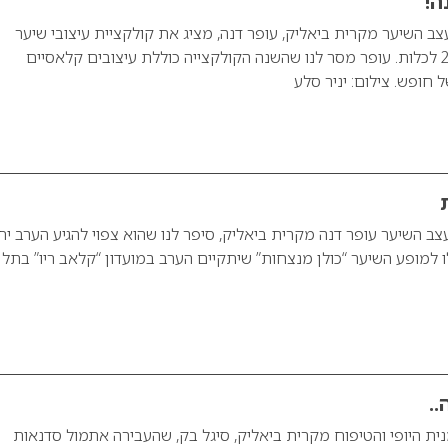
ה!
צב השיער מקרית ביאליק, עופר דנה, מציג את קולקציית עיצובי שיער
ותסרוקות לשנת 2008 לכלות. עופר מסר לנו שהשנה הקולקצייה כוללת עיצובים קלאסיים
 חופש. צילום: יניר סלע
צב השיער עופר דנה מקרית ביאליק, סיפר לנו שהוא צפוי להגיע הערב יח
למופע השיער “כולן מנצחות” שיתקיים הערב במועדון “קלאב ריו” בתל
..
נית היופי והטיפוח מקרית ביאליק, סיגל בק, שהעבירה אתמול סדנאות