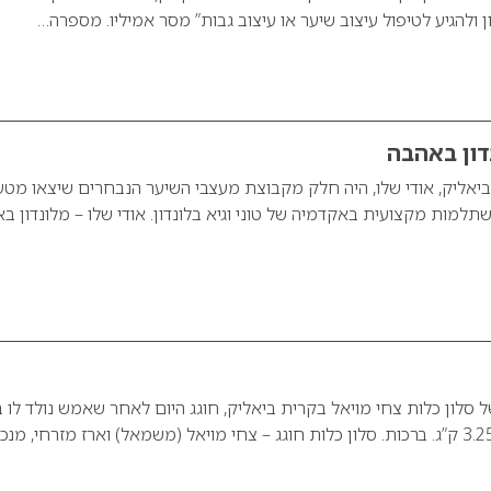
ולהגיע לטיפול עיצוב שיער או עיצוב גבות” מסר אמיליו. מספרה…
נדון באהבה
יאליק, אודי שלו, היה חלק מקבוצת מעצבי השיער הנבחרים שיצאו מט
למות מקצועית באקדמיה של טוני וגיא בלונדון. אודי שלו – מלונדון ב
ל סלון כלות צחי מויאל בקרית ביאליק, חוגג היום לאחר שאמש נולד לו 
טוב בן במשקל של 3.255 ק”ג. ברכות. סלון כלות חוגג – צחי מויאל (משמאל) וארז מזרחי, מנכ