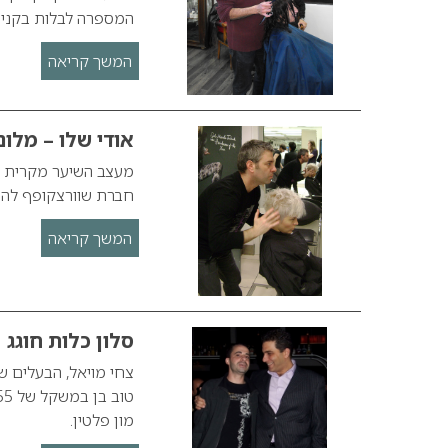
המספרה לבלות בקניון 
המשך קריאה
אודי שלו – מלו
מעצב השיער מקרית ב
חברת שוורצקופף להשת
המשך קריאה
סלון כלות חוגג
צחי מויאל, הבעלים ש
מון פלטין.