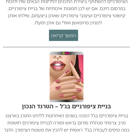
הציפורניים להשתתף ביצירת התכנים לגיליונות הבאים שלו ולזכות
בפרסום חינם: אם יש לכן תמונות איכותיות של בניית ציפורניים,
קישוטי ציפורניים ועיצובי ציפורניים שאתן ביצעתם, שילחו אותן
למגזין פרופאשן ואולי גם אתן תועלו…
המשך קריאה
בניית ציפורניים בג’ל – הטרנד הנכון
בניית ציפורניים בג’ל הפכה בשנים האחרונות ללהיט התורן בארצנו.
מרב צרפתי מנהלת פורום בראש ומורה לבניית ציפורנים חושפת
כמה טיפים לעבודה בג’ל. ראשית יש להכין את משטח הציפורן. הדבר