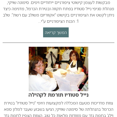
מבקשות לעצמן קישוטי ציפורניים ייחודיים ויפים. סימונה שויקי,
מנהלת סניפי נייל סטודיו בפתח תקווה ובטירת הכרמל, מדגימה כיצד
ניתן לקשט את הציפורניים בקישוט “אקווריום משולב עם רשת”. שלב
1: הכנת הציפורניים ע”י…
המשך קריאה
נייל סטודיו תורמת לקהילה
צוות מדריכות מטעם המכללה למקצועות היופי “נייל סטודיו” בטירת
הכרמל בהנהלתה של סימונה שוויקי, הגיעו בשבוע שעבר למלון ספא
וילג’ בחמת גדר עם מזוודות מלאות כל טוב. הצוות הצפין לחמת גדר