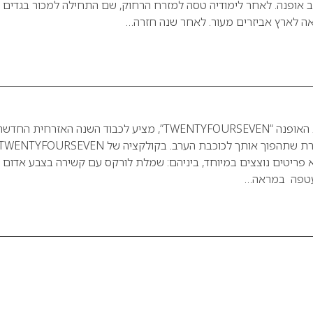
ב אופנה. לאחר לימודיה טסה למזרח הרחוק, שם התחילה למכור בגדים
אה לארץ אביזרים מעור. לאחר שנה חזרה…
LETS PARTY – מותג האופנה “TWENTYFOURSEVEN”, מציע לכבוד השנה האזרחית החד
קולקציה מיוחדת וזוהרת שתהפוך אותך לכוכבת הערב. בקולקציה של WENTYFOURSEVEN
 פריטים נוצצים במיוחד, ביניהם: שמלת לורקס עם קשירה בצבע אדום א
עטפה במראה…