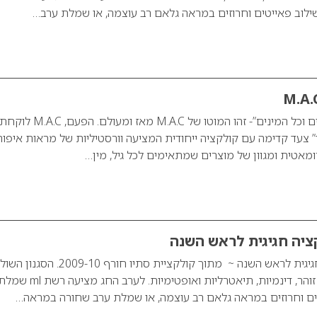
לוב פאייטים וחרוזים במראה גלאם רב עוצמה, או שמלת ערב…
“כל הגילאים, כל הגזעים וכל המינים”- זהו המוטו של M.A.C מ
” צעד קדימה עם קולקציה ייחודית המציעה וורסטיליות של מראות איפור
ומאטית ומגוון של מוצרים שמתאימים לכל גיל, מין…
ml משיקה קולקציה חגיגית לראש השנה ~ מתוך קולקציית סתיו חורף 2009-10. הסג
בקולקציה הוא מראה זוהר, דינמיות, תיאטרליות ואופט
ים וחרוזים במראה גלאם רב עוצמה, או שמלת ערב שחורה במראה…