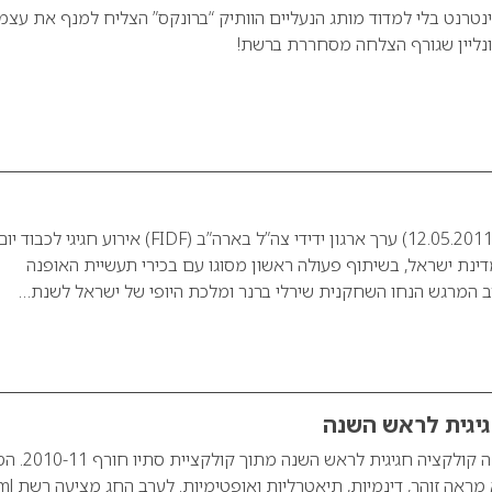
נטרנט בלי למדוד מותג הנעליים הוותיק “ברונקס” הצליח למנף את עצמ
ליין שגורף הצלחה מסחררת ברשת!
ביום חמישי האחרון (12.05.2011) ערך ארגון ידידי צה”ל בארה”ב (FIDF) אירוע חגיגי לכבוד י
ת ה-63 של מדינת ישראל, בשיתוף פעולה ראשון מסוגו עם בכירי תעשיית האופנה
 המרגש הנחו השחקנית שירלי ברנר ומלכת היופי של ישראל לשנת…
רשת אופנת ml משיקה קולקציה חגיגית לרא