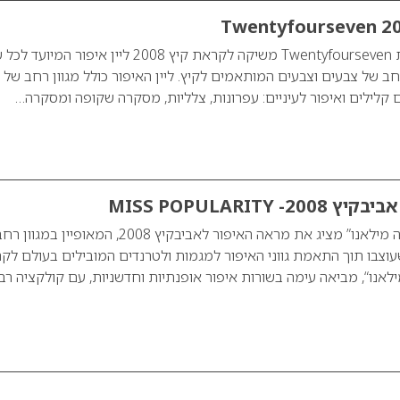
רשת האופנה לצעירות Twentyfourseven משיקה לקראת קיץ 2008 ליין איפור ה
חב של צבעים וצבעים המותאמים לקיץ. ליין האיפור כולל מגוון רחב של 
ם קלילים ואיפור לעיניים: עפרונות, צלליות, מסקרה שקופה ומסקרה…
 MISS POPULARITY
מותג האיפור “מאדינה מילאנו” מציג את מראה האיפור לאביבקיץ 2008, המאופיי
עוצבו תוך התאמת גווני האיפור למגמות ולטרנדים המובילים בעולם לק
אדינה מילאנו“, מביאה עימה בשורות איפור אופנתיות וחדשניות, עם קולקציה רב