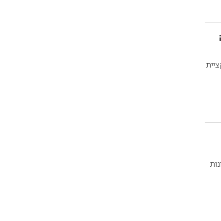
לקציית
נות