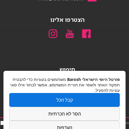
הצטרפו אלינו
חיפוש
חיפוש
פורטל היופי הישראלי Barosh
משתמשים בעוגיות כדי להבטיח
תפקוד האתר ולשפר את חוויית המשתמש. אפשר לבחור אילו סוגי
מדיניות פרטיות
עוגיות להפעיל.
קבל הכל
הסר לא הכרחיות
החלקות שיער
|
תאורה לבית
|
פאות ותוספות שיער
|
נייל סטודיו
|
תוספות שיער
|
שף פרטי
|
כ
סאות
העדפות
בר
|
קוסמטיקאית
|
כסא בר
|
פאות
|
קורס בניית ציפורניים
|
Powered by Barosh