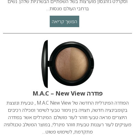
וסקרלט ג’והנסון מוערצות בשל השפתיים הבשרניות שלהן. נשים
ברחבי העולם מנסות…
המשך קריאה
פודרה M.A.C – New View
הפודרה המינרלית החדשה של M.A.C New View , טבעית ונוצצת
בקומבינציה חדשה, חצויה בין גימור טבעי לשימר ומכילה רכיבים
היוצרים מראה טבעי וזוהר לעור מושלם. המינרלים אשר בפודרה
מעניקים לעור רעננות טבעית וזוהר מינרלי, במוצר המשלב טכנולוגיה
מתקדמת, לשימוש פשוט…