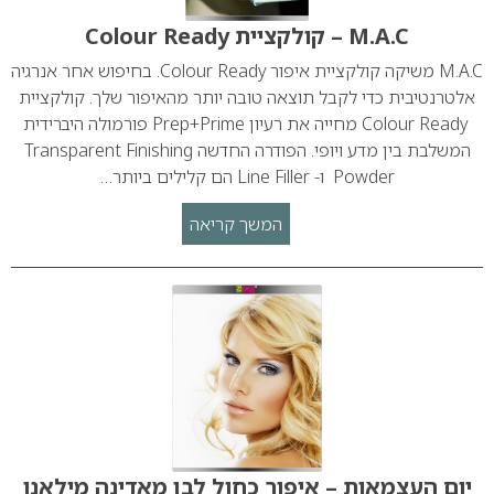
M.A.C – קולקציית Colour Ready
M.A.C משיקה קולקציית איפור Colour Ready. בחיפוש אחר אנרגיה
אלטרנטיבית כדי לקבל תוצאה טובה יותר מהאיפור שלך. קולקציית
Colour Ready מחייה את רעיון Prep+Prime פורמולה היברידית
המשלבת בין מדע ויופי. הפודרה החדשה Transparent Finishing
Powder ו- Line Filler הם קלילים ביותר…
המשך קריאה
יום העצמאות – איפור כחול לבן מאדינה מילאנו