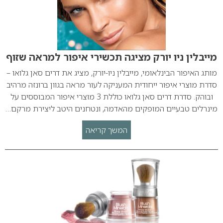
מייבלין ניו יורק מציגה תכשירי איפור למראה שזוף
מותג האיפור הבינלאומי, מייבלין ניו-יורק, מציג את דרים סאן גלואו –
סדרת מוצרי איפור ייחודית המעניקה לעור מראה בגוון ברונזה מרהיב
ובוהק. סדרת דרים סאן גלואו כוללת 3 מוצרי איפור המבוססים על
מינרלים טבעיים המופקים מהאדמה, ונטחנים היטב ליצירת מרקם…
המשך קריאה