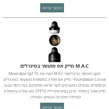
המשך קריאה
M.A.C מייק אפ מועשר במינרלים
מוצג האיפור הבינלאומי M.A.C מציג את Mineralize Spf 15
Foundation Loose– מייק אפ פודרה בתפזורת המועשר במינרלים
ובחומרים טבעיים המעניקים לעור מראה מתוחכם בעל כיסוי טבעי,
חלק וזוהר במיוחד. קרם בסיס מינרלייז SPF15 הוא פודרה בתפזורת
המכילה חומרים טבעיים. הפודרה…
המשך קריאה