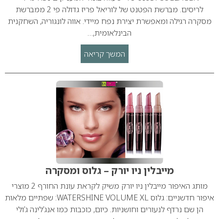
לריסים. מברשת הפטנט של לוריאל פריז גדולה פי 2 ממברשת
מסקרה רגילה ומאפשרת יצירת נפח מיידי. אווה לונגוריה, השחקנית
הבינלאומית,…
המשך קריאה
מייבלין ניו יורק – גלוס ומסקרה
מותג האיפור מייבלין ניו יורק משיק לקראת עונת החורף 2 מוצרי
איפור חדשניים: גלוס WATERSHINE VOLUME XL: שפתיים מלאות
הן שם נרדף לנעורים וחושניות. כיום, כוכבות כמו אנג’לינה ג’ולי