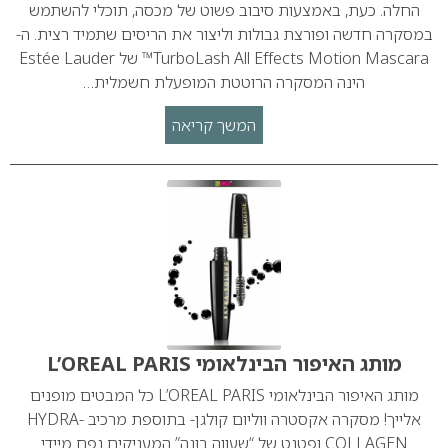
החלה. כעת, באמצעות סיבוב פשוט של מכסה, תוכלי להשתמש
במסקרה חדשה ופורצת גבולות וליצור את הריסים שתמיד רצית. ה-
TurboLash All Effects Motion Mascara™ של Estée Lauder
הינה המסקרה הרוטטת המופעלת חשמלית…
המשך קריאה
מותג האיפור הבינלאומי L’OREAL PARIS
מותג האיפור הבינלאומי L’OREAL PARIS כל המבטים מופנים
אלייך! מסקרה אקסטרה ווליום קולגן- בתוספת מרכיב HYDRA-
COLLAGEN ופטנט של “שעווה בונה” המעניקים נפח מיידי