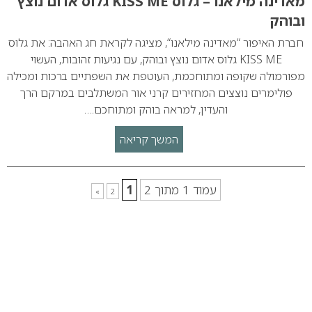
מאדינה מילאנו – גלוס KISS ME גלוס אדום נוצץ
ובוהק
חברת האיפור “מאדינה מילאנו“, מציגה לקראת חג האהבה: את גלוס
KISS ME גלוס אדום נוצץ ובוהק, עם נגיעות זהובות, העשוי
מפורמולה שקופה ומתוחכמת, העוטפת את השפתיים ברכות ומכילה
פולימרים נוצצים המחזירים קרני אור המשתלבים במרקם הרך
והעדין, למראה בוהק ומתוחכם.…
המשך קריאה
עמוד 1 מתוך 2
1
»
2