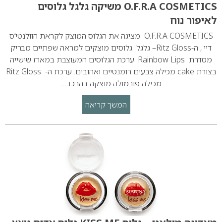
O.F.R.A COSMETICS משיקה גלגל גלוסים
לאיפור נוח
O.F.R.A COSMETICS מציגה את הגלוס המוצק לקראת הוולנטי’ס
דיי , ה-Ritz Gloss– גלגל גלוסים מוצקים למראה שפתיים מבריק
מסדרת Rainbow Lips. ערכת הגלוסים המעוצבת במארז שישייה
בצורת cake מכילה צבעים רומנטיים ואהובים. ערכת ה- Ritz Gloss
מכילה פורמולה מוצקה בהרכב…
המשך קריאה