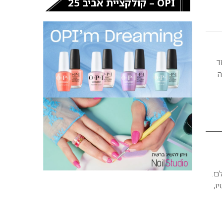
OPI – קולקציית אביב 25
ד
ה
העולם.
ז,