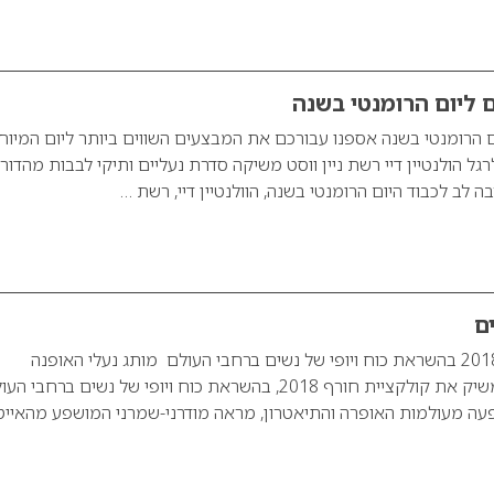
 ליום הרומנטי בשנה
 הרומנטי בשנה אספנו עבורכם את המבצעים השווים ביותר ליום המיוח
רגל הולנטיין דיי רשת ניין ווסט משיקה סדרת נעליים ותיקי לבבות מהדור
לב לכבוד היום הרומנטי בשנה, הוולנטיין דיי, רשת …
ים
NINE WEST חורף 2018 בהשראת כוח ויופי של נשים ברחבי העולם מותג נעלי האופנה
הבינלאומי ניין ווסט, משיק את קולקציית חורף 2018, בהשראת כוח ויופי של נשים ברחבי 
ה מעולמות האופרה והתיאטרון, מראה מודרני-שמרני המושפע מהאייטי