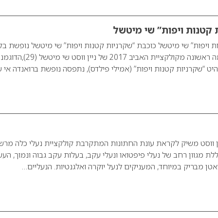
 קטנות ויפות” שי מיטשל
ת ויפות” שי מיטשל כוכבת “שקרניות קטנות ויפות” שי מיטשל נופשת בקו
וטנזניה וחושפת טעימה ראשונה מקולקציית האביב 2017 של ניין ווסט שי מ
יט “שקרניות קטנות ויפות” (אמילי פילדס), נתפסה נופשת ברואנדה אי
ין ווסט משיק לקראת עונת החתונות המתקרבת קולקציית נעלי כלה מרש
לת מגוון רחב של נעלי פיפטואו ונעלי עקב, בעלות עקב גבוה ונמוך, העש
טן מבריק במיוחד, המעניקים לנעל יוקרה ואלגנטיות. הנעליים…