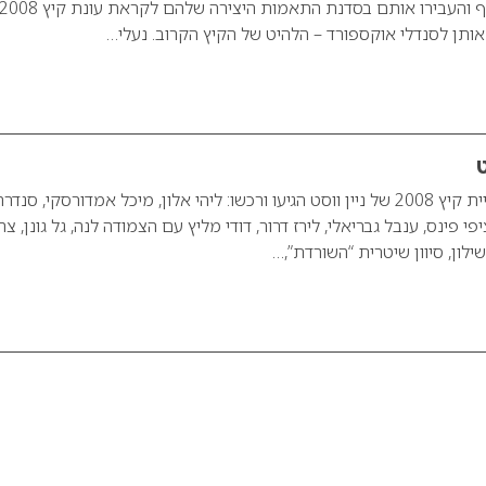
 אותן לסנדלי אוקספורד – הלהיט של הקיץ הקרוב. נעלי…
ט
לאירוע השקת קולקציית קיץ 2008 של ניין ווסט הגיעו ורכשו: ליהי אלון, מיכל אמדורסקי, סנדר
יפי פינס, ענבל גבריאלי, לירז דרור, דודי מליץ עם הצמודה לנה, גל גונן, צ
ילון, סיוון שיטרית “השורדת”,…