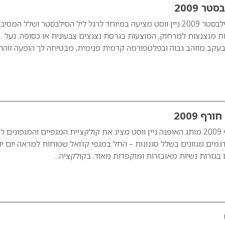
ר 2009
נעלי עקב – מסיבת סילבסטר 2009 ניין ווסט מציעה במיוחד לרגל ליל הסילבסטר ושלל המסי
ת מנצנצות למרחוק, המוצעות בגרסת נצנצים צבעונית או כסופה. נעל
בעקב מוזהב גבוה ובפלטפורמה קדמית פנימית, מבטיחה לך הופעה זוהר
רף 2009
ניין ווסט מגפיים חורף 2009 מותג האופנה ניין ווסט מציג את קולקציית המגפיים והמגפונים
 הכוללת דגמים מגוונים בשלל סגנונות – החל במגפי קז’ואל שטוחות למראה יום יו
 בגזרות נשיות מאובזרות ומוקפדות מאוד. בקולקציה…