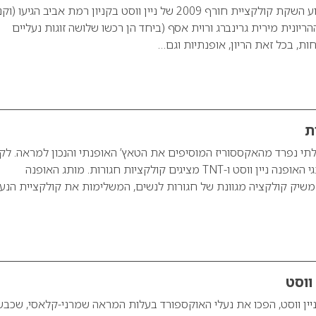
סלבס בניין ווסט לאירוע השקת קולקציית חורף 2009 של ניין ווסט בקניון רמת אביב הגיעו (ו
ריונית מירית גרינברג ורוית אסף (ביחד הן רכשו שלושה זוגות נעליים
ת, בכל זאת הריון, אופנתיות וגם…
ת
תי נפרד מהאקססוריז המוסיפים את הטאץ’ האופנתי והנכון למראה. ל
עונת סתיו 2008, מותגי האופנה ניין ווסט ו-TNT מציגים קולקציות חגורות. מותג האופנה
” משיק קולקציה מגוונת של חגורות לנשים, המשלימות את קולקציית הנע
 ווסט
יין ווסט, הפכו את נעלי האוקספורד בעלות המראה שמרני-קלאסי, שכבש