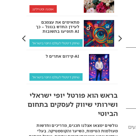
אופנה וסטיילינג
מתאימים את עצמכם
לעידן החדש בגוגל – כך
תופיעו בתשובות AI
שיווק דיגיטלי לעולם היופי בישראל
קידום אתרים ל‑AI
שיווק דיגיטלי לעולם היופי בישראל
איך מנועי AI “חושבים” –
בראש הוא פורטל יופי ישראלי
ולמה העסק שלך צריך
להתאים את עצמו אליהם?
ושירותי שיווק לעסקים בתחום
שיווק דיגיטלי לעסקים
הביוטי
קידום ל‑AI לעומת קידום
גולשים ימצאו אצלנו תכנים, מדריכים וחדשות
עים
רגיל: איפה הכסף נמצא
מעולמות הטיפוח, השיער והקוסמטיקה. בעלי
באמת?