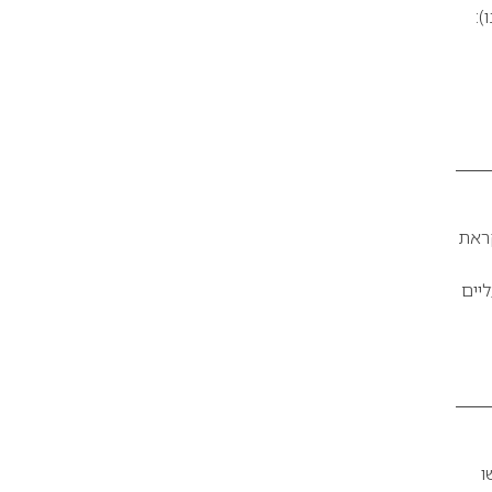
קנו):
קראת
ליים
ו