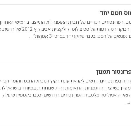
וס תמם יחד
מירי מסיקה ועמוס תמם, הפרזנטורים הטריים של חברת האופנה ml, התייצבו בחמישי האחרון
(09.02.2012) בשעות הבוקר המוקדמות על סט צילומי קולקציית אביב ק
שים על הסט, בעבר שחקו יחד בסרט “3 אמהות”.…
פרזנטור תמנון
רה בפרזנטורים חדשים לקראת עונת הקיץ הנוכחי. הדוגמן והזמר הטרי 
קמפיין כשלצידו הדוגמניות והתאומות זהות שנוחתות במיוחד בישראל לרג
ה ואידה אניוליטה מלטביה. הפרזנטורים החדשים יככבו בקמפיין שיעלה
ת…