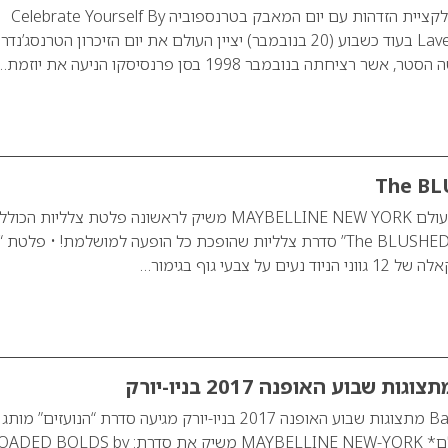
“תחגגי את עצמך”: קולקציית הזדהות עם יום המאבק בטרנספוביה Celebrate Yourself By
Laverne Cox and ORLY בעוד כשבוע (20 בנובמבר) יציין העולם את יום הזיכרון הטרנסג’נדרי
ציחתה בנובמבר 1998 בסן פרנסיסקו הניעה את יוזמת…
The BL
מותג האיפור מס’ 1 בעולם MAYBELLINE NEW YORK משיק לראשונה פלטת צלליות הכו
בהשראת ה-Backstage מתצוגות שבוע האופנה 2017 בניו-יורק מגיעה סדרת “הנועזים” מותג
האיפור מספר 1 בעולם* MAYBELLINE NEW-YORK משיק את סדרת:  BOLDS by