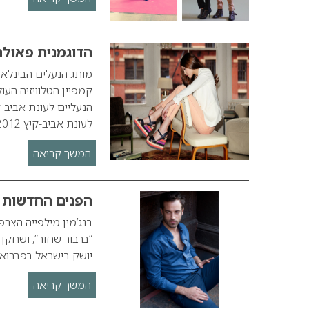
הדוגמנית פאולה וונ
קמפיין הטלוויזיה הע
לעונת אביב-קיץ 2012 מציג את הטרנדים החמים…
המשך קריאה
הפנים החדשות ש
בנג’מין מילפייה הצרפ
“ברבור שחור”, ושחקן
יושק בישראל בפברואר 2012. לדברי Renaud de lesquen, הנשיא הבינ
המשך קריאה