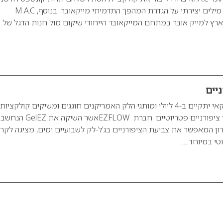
M.A.C אובר – משחק מילים יצירתי על הגדרת המהפך התדמיתי מייקאובר. בנוסף, M.A.C
ארץ למייק אובר במתחם המייקאובר הייחודי שיקום מול חנות הדגל של
יים
יום העצמאות האמריקאי יתקיים ב-4 ליולי ומותגי הלק האמריקנים חוגגים ומשיקים קולקציות
ומראות לקים וקישוטי ציפורניים פטריוטיים. חברת EZFLOWאשר השיקה את GelEZ הנחשב
רון המאפשר את צביעת הציפורניים בג’ל-לק לשבועיים ימים, מציגה לקר