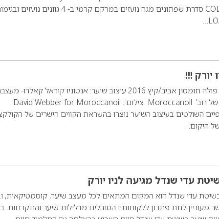
COLOR SENSATIONAL סדרת שפתונים מגה נועזים במרקם קרמי ב- 4 גוונים נועזים ובגי
יורק !!!
שבוע האופנה ניו יורק פולה תומסון אביב/קיץ 2016 עיצוב שיער: אנטוניו קוראל קאלרו- מעצ
האומנותי והבינלאומי של חב’ Moroccanoil צילום : David Webber for Moroccanoil
יים השולטים בעיצוב השיער נוצרו בהשראת הקווים הישרים של הקולקצ
ל היקום.…
יטת עדי שנדל מגיעה לניו יורק
בשיטת עדי שנדל הוא המקום המתאים לכל מעצב שיער, קוסמטיקאית, ו
ר מעוניין לתת פתרון ללקוחותיו הסובלים מדלילות שיער והתקרחות. ב
יית שיער בשיטת עדי שנדל סיים השבוע בהצלחה גם התלמיד חיים…