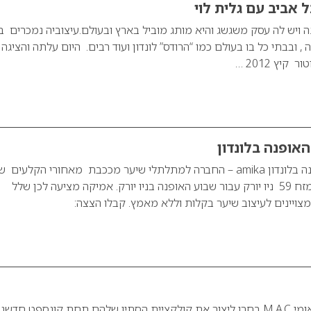
 אביב עם גלית לוי
 מעצבת כ 15 שנה ויש לה עסק משגשג והיא מותג מוביל בארץ ובעולם.עיצוביה נמכרים ב
, ובבתי כל בו בעולם כמו “הרודס” לונדון ועוד רבים. היום עלתה והציגה 
קיץ 2012 …
AMIKA בשבוע האופנה בלונדון amika – החברה למתלתלי שיער מככבת מאחורי הקלעים 
אופנת סתיו 2011 במזח 59 ניו יורק עבור שבוע האופנה בניו יורק. אמיקה מציעה לכן שלל
מצויינים לעיצוב שיער בקלות וללא מאמץ. קבלו הצצה:
במותג האיפור הבינלאומי M.A.C בחרו ליצור את קולקציית הסתיו שלהם תחת קונספט חדשני