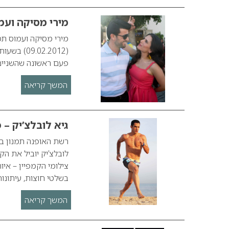
מירי מסיקה ועמ
פעם ראשונה שהשניים נפג
המשך קריאה
גיא לובלצ’יק – 
רשת האופנה תמנון בח
לובלצ’יק יוביל את ה
צילומי הקמפיין – איו
בשלטי חוצות, עיתונו
המשך קריאה