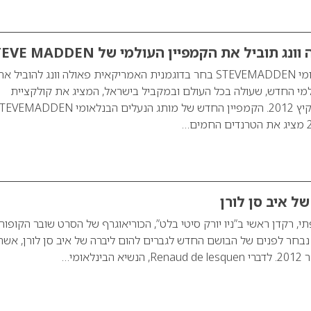
ג תוביל את הקמפיין העולמי של STEVE MADDEN
מותג הנעלים הבינלאומי STEVEMADDEN בחר בדוגמנית האמריקאית פאולה וונג להוביל א
ולמי החדש, שעולה בכל העולם ובמקביל בישראל, המציג את קולקציית
הנעליים לעונת אביב-קיץ 2012. הקמפיין החדש של מותג הנעלים הבנלאומי ADDEN
ל איב סן לורן
תי, רקדן ראשי ב”ניו יורק סיטי בלט”, הכוריאוגרף של הסרט שובר הקופות
 נבחר לפנים של הבושם החדש לגברים להום ליברה של איב סן לורן, אשר
לאומי…