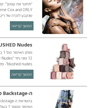
שנקבע לזכרה של ריטה הסטר, אשר ר
המשך קריאה
USHED Nudes
blushed nudes”- סקאלה של 12 גווני הניוד נעים על צבעי גוף בגימור…
המשך קריאה
ה-Backstage מתצוגות שבוע האופנה 2017 בניו-יורק