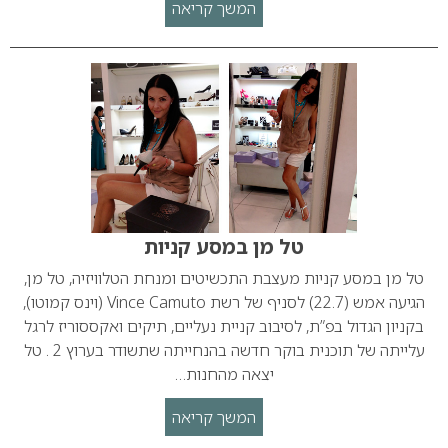
המשך קריאה
טל מן במסע קניות
טל מן במסע קניות מעצבת התכשיטים ומנחת הטלוויזיה, טל מן,
הגיעה אמש (22.7) לסניף של רשת Vince Camuto (וינס קמוטו),
בקניון הגדול בפ”ת, לסיבוב קניית נעליים, תיקים ואקססוריז לרגל
עלייתה של תוכנית בוקר חדשה בהנחייתה שתשודר בערוץ 2 . טל
יצאה מהחנות…
המשך קריאה