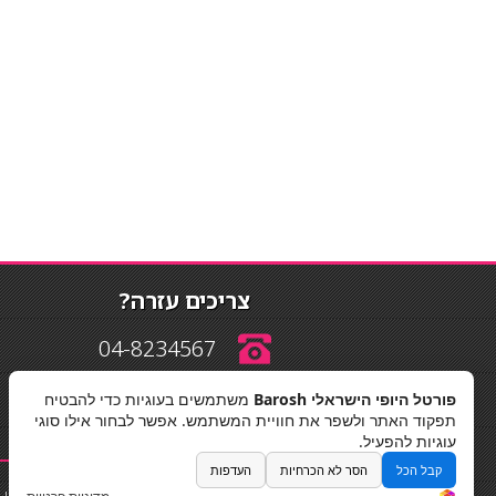
צריכים עזרה?
04-8234567
פורטל היופי הישראלי Barosh
משתמשים בעוגיות כדי להבטיח
info@barosh.co.il
תפקוד האתר ולשפר את חוויית המשתמש. אפשר לבחור אילו סוגי
עוגיות להפעיל.
קבל הכל
הסר לא הכרחיות
העדפות
החלקות שיער
|
תאורה לבית
|
פאות ותוספות שיער
|
נייל סטודיו
|