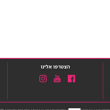
הצטרפו אלינו
תוספות שיער
|
שף פרטי
|
כ
סאות בר
|
קוסמטיקאית
|
כסא בר
|
פאות
|
קורס בניית ציפורניים
|
Powered by Barosh
020