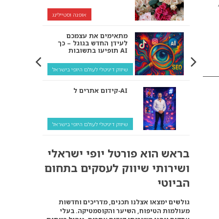
יית סתיו-חורף 2019 ”
אופנה וסטיילינג
מתאימים את עצמכם
לעידן החדש בגוגל – כך
תופיעו בתשובות AI
שיווק דיגיטלי לעולם היופי בישראל
קידום אתרים ל‑AI
שיווק דיגיטלי לעולם היופי בישראל
איך מנועי AI “חושבים” –
בראש הוא פורטל יופי ישראלי
ולמה העסק שלך צריך
להתאים את עצמו אליהם?
ושירותי שיווק לעסקים בתחום
שיווק דיגיטלי לעסקים
הביוטי
קידום ל‑AI לעומת קידום
גולשים ימצאו אצלנו תכנים, מדריכים וחדשות
רגיל: איפה הכסף נמצא
מעולמות הטיפוח, השיער והקוסמטיקה. בעלי
באמת?