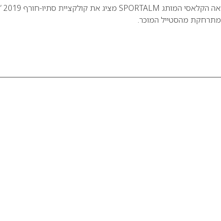
טוויסט ספורטיבי למראה הקלאסי המותג SPORTALM מציג את קולקצ