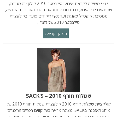
לוצ’י משיקה לקראת אירועי סילבסטר 2010 קולקציה מגוונת,
שתתאים לכל אירוע בו תבחרו לחגוג את השנה האזרחית החדשה,
ממסיבת קוקטייל מענגת ועד נשף ריקודים סוער. בקולקציית
סילבסטר 2010 של לוצ’י…
המשך קריאה
שמלות חורף 2010 – SACK’S
קולקציית שמלות חורף 2010 קולקציית שמלות חורף 2010 של
מותג האופנה SACK’S, מציגה מראה בעל קווים רפויים ועדכניים,
שניכר בהן כתב היד הדוגל בניקיון ובנוחות. טיב הבדים משובח