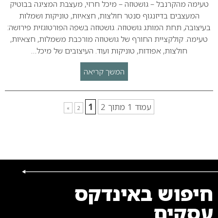
טעימה מהקרנבל – גושטוזה – מיכל חרזי, מעצבת המציגה בבוטיק
המעצבים בדיזנגוף סנטר חולצות, חצאיות, טוניקות ושמלות
בעיצובה, תחת המותג גושטוזה. גושטוזה בשפה הפורטוגזית פירושה:
טעימה. קולקציית החורף של גושטוזה מורכבת משמלות, חצאיות,
חולצות, אפודות, טוניקות ועוד. העיצובים של מיכל…
המשך קריאה
עמוד 1 מתוך 2
1
»
2
חיפוש באינדקס
עסקים