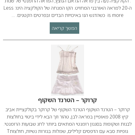
. הקולקציה נעה בין מראה הגלאם הנוצץ, המראה הרומנטי של שנות
ה-20 למראה האורבני המחויט. הקו המנחה של הקולקציה הינו: Less
is more כשהדגש הנו באיכויות הבדים ובפרטים הקטנים. …
המשך קריאה
קרוקר – הטרנד השקוף
קרוקר – הטרנד השקוף הטרנד השקוף של קרוקר בקולקציית אביב
קיץ 2008 מאופיין במראה לבן, טהור וזך הבא לידי ביטוי בחולצות
לבנות ושקופות בסגנון רומנטי המתאים ביותר לחג שבועות הרומנטי.
גופיות סבא עם הדפסים קלילים, שמלות בגזרות נשיות, חולצותT