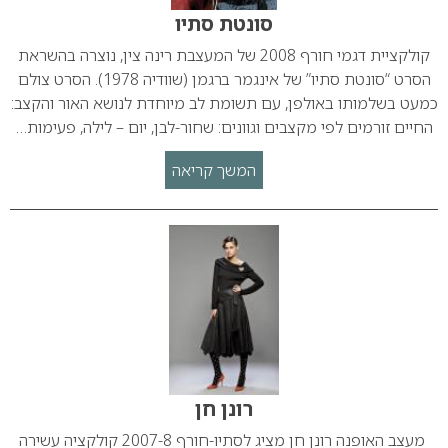
סונטת סתיו
קולקציית דגמי חורף 2008 של המעצבת רינה צין, נוצרה בהשראת
הסרט “סונטת סתיו” של אינגמר ברגמן (שוודיה 1978). הסרט צולם
כמעט בשלמותו באולפן, עם תשומת לב מיוחדת לנושא האור והקצב:
החיים זורמים לפי מקצבים וגוונים: שחור-לבן, יום – לילה, פעימות…
המשך קריאה
רונן חן
מעצב האופנה רונן חן מציג לסתיו-חורף 2007-8 קולקציה עשירה