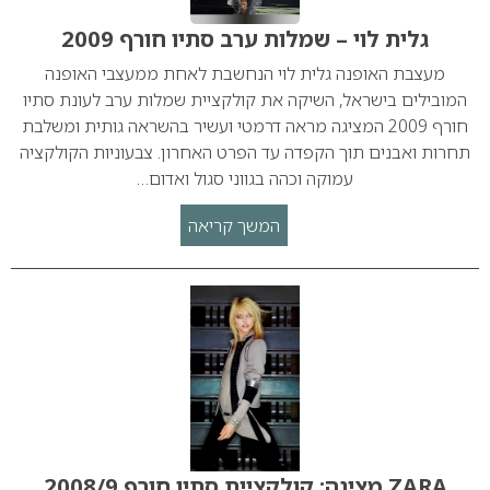
גלית לוי – שמלות ערב סתיו חורף 2009
מעצבת האופנה גלית לוי הנחשבת לאחת ממעצבי האופנה
המובילים בישראל, השיקה את קולקציית שמלות ערב לעונת סתיו
חורף 2009 המציגה מראה דרמטי ועשיר בהשראה גותית ומשלבת
תחרות ואבנים תוך הקפדה עד הפרט האחרון. צבעוניות הקולקציה
עמוקה וכהה בגווני סגול ואדום…
המשך קריאה
ZARA מציגה: קולקציית סתיו חורף 2008/9