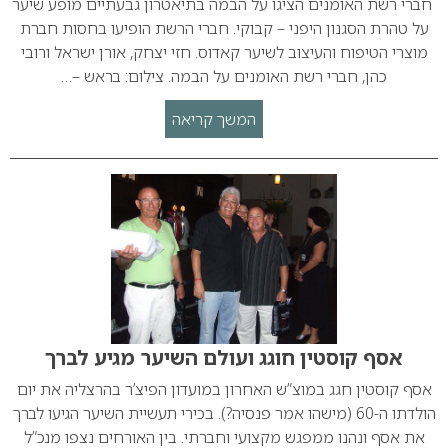
חברי רשת האומנים הציגו על הבמה בתיאטרון גבעתיים מופע שיער
על טהרת הסגנון היפני – קבוקי. חברי הרשת הופיעו בחסות חברת
מוצרי הטיפוח והעיצוב לשיער קאדוס. חזי יצחק, אורן ישראל ורובי
כהן, חברי רשת האומנים על הבמה. צילום: בראש –…
המשך קריאה
אסף קוסטין חוגג ועולם השיער מגיע לברך
אסף קוסטין חגג במוצ”ש האחרון במועדון הפיצ’ר בהרצליה את יום
הולדתו ה-60 (מישהו אמר פנסיה?). בכירי תעשיית השיער הגיעו לברך
את אסף ונהנו ממפגש מקצועי וחברתי. בין האורחים נצפו מנכ”ל