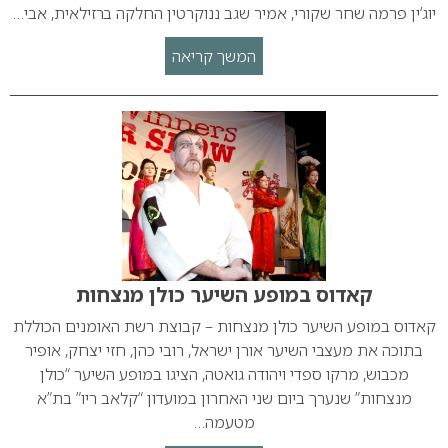
יוג’ין פרמה שחר שקורי, אמיר שגב ננוקרטין החלקה ברזילאית, אבי…
המשך קריאה
קאדוס במופע השיער כולן מנצחות
קאדוס במופע השיער כולן מנצחות – קבוצת רשת האומנים הכוללת
בתוכה את מעצבי השיער אורן ישראל, רובי כהן, חזי יצחק, אופיר
מכבוש, מרקו ספדי ויהודה גואטה, הציגו במופע השיער “כולן
מנצחות” שנערך ביום שני האחרון במועדון “קלאב ריו” בת”א
מטעמה…