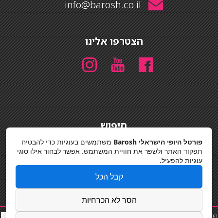
info@barosh.co.il
הצטרפו אלינו
חיפוש
חיפוש
פורטל היופי הישראלי Barosh
משתמשים בעוגיות כדי להבטיח
תפקוד האתר ולשפר את חוויית המשתמש. אפשר לבחור אילו סוגי
מדיניות פרטיות
עוגיות להפעיל.
קבל הכל
הסר לא הכרחיות
החלקות שיער
|
תאורה לבית
|
פאות ותוספות שיער
|
נייל סטודיו
|
תוספות שיער
|
שף פרטי
|
כ
סאות