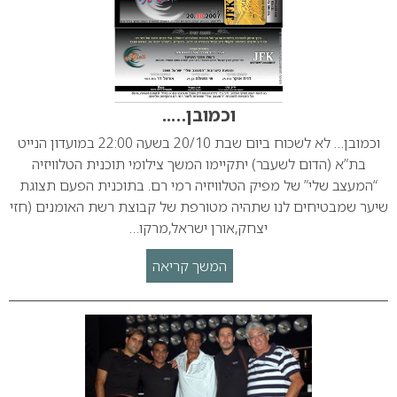
וכמובן…..
וכמובן… לא לשכוח ביום שבת 20/10 בשעה 22:00 במועדון הנייט
בת”א (הדום לשעבר) יתקיימו המשך צילומי תוכנית הטלוויזיה
“המעצב שלי” של מפיק הטלוויזיה רמי רם. בתוכנית הפעם תצוגת
שיער שמבטיחים לנו שתהיה מטורפת של קבוצת רשת האומנים (חזי
יצחק,אורן ישראל,מרקו…
המשך קריאה