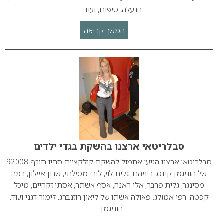
הנעלה, טיפוח, ועוד …
המשך קריאה
סבלריטאי ארצנו בהשקת בגדי ילדים
סבלריטאי ארצנו הגיעו אתמול להשקת קולקציית סתיו חורף 92008
של הוניגמן קידס, ביניהם: גלית לוי, לירז מסילתי, שרון איילון, רמה
מסינגר, גלית פרבר, אלי האנה, אסף אשתר, אסתי זקהיים, מיכל
קפטה, רפי אמזלג, פאולה אשתו של ליאון רוזנברג, לימור דגני ועוד.
הוניגמן…