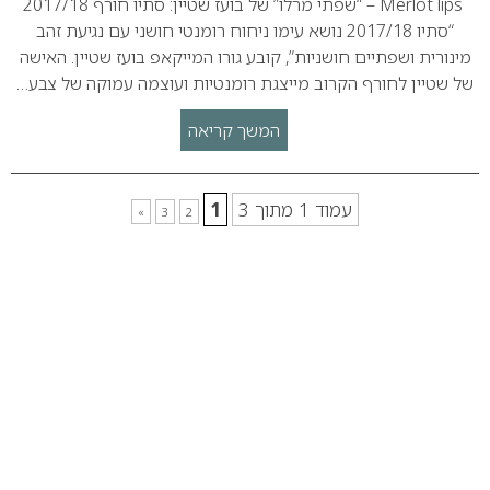
Merlot lips – “שפתי מרלו” של בועז שטיין: סתיו חורף 2017/18
“סתיו 2017/18 נושא עימו ניחוח רומנטי חושני עם נגיעת זהב
מינורית ושפתיים חושניות”, קובע גורו המייקאפ בועז שטיין. האישה
של שטיין לחורף הקרוב מייצגת רומנטיות ועוצמה עמוקה של צבע…
המשך קריאה
עמוד 1 מתוך 3
1
»
3
2