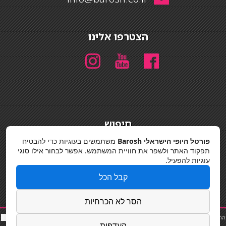
הצטרפו אלינו
חיפוש
חיפוש
פורטל היופי הישראלי Barosh
משתמשים בעוגיות כדי להבטיח
תפקוד האתר ולשפר את חוויית המשתמש. אפשר לבחור אילו סוגי
מדיניות פרטיות
עוגיות להפעיל.
קבל הכל
הסר לא הכרחיות
החלקות שיער
|
תאורה לבית
|
פאות ותוספות שיער
|
נייל סטודיו
|
תוספות שיער
|
שף פרטי
|
כ
סאות
העדפות
בר
|
קוסמטיקאית
|
כסא בר
|
פאות
|
קורס בניית ציפורניים
|
Powered by Barosh