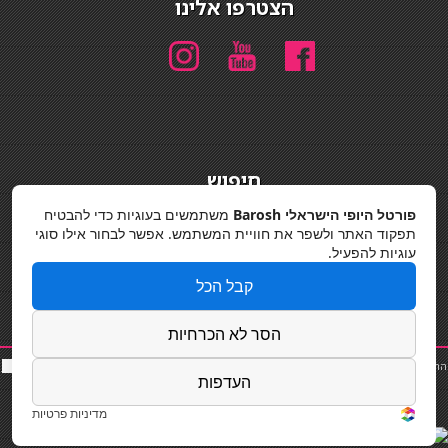
הצטרפו אלינו
חיפוש
חיפוש
פורטל היופי הישראלי Barosh
משתמשים בעוגיות כדי להבטיח
תפקוד האתר ולשפר את חוויית המשתמש. אפשר לבחור אילו סוגי
מדיניות פרטיות
עוגיות להפעיל.
קבל הכל
הסר לא הכרחיות
החלקות שיער
|
תאורה לבית
|
פאות ותוספות שיער
|
נייל סטודיו
|
תוספות שיער
|
שף פרטי
|
כ
סאות
העדפות
בר
|
קוסמטיקאית
|
כסא בר
|
פאות
|
קורס בניית ציפורניים
|
Powered by Barosh
Designed by
Barosh 2020
מדיניות פרטיות