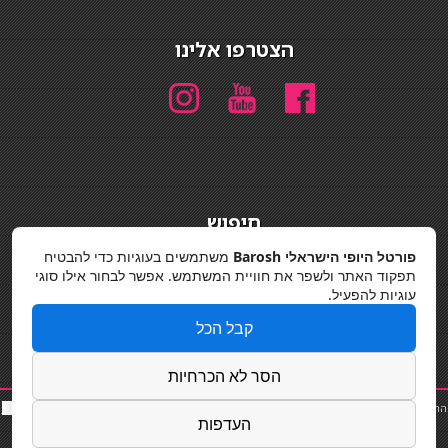
הצטרפו אלינו
חיפוש
חיפוש
פורטל היופי הישראלי Barosh
משתמשים בעוגיות כדי להבטיח
תפקוד האתר ולשפר את חוויית המשתמש. אפשר לבחור אילו סוגי
מדיניות פרטיות
עוגיות להפעיל.
קבל הכל
הסר לא הכרחיות
החלקות שיער
|
תאורה לבית
|
פאות ותוספות שיער
|
נייל סטודיו
|
תוספות שיער
|
שף פרטי
|
כ
סאות
העדפות
בר
|
קוסמטיקאית
|
כסא בר
|
פאות
|
קורס בניית ציפורניים
|
Powered by Barosh